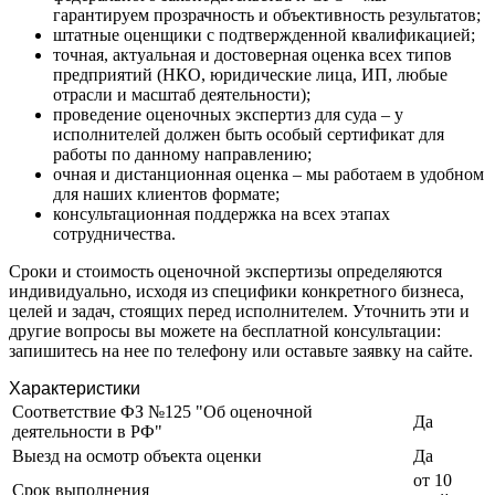
Заводоуковск
гарантируем прозрачность и объективность результатов;
Заозерный
штатные оценщики с подтвержденной квалификацией;
точная, актуальная и достоверная оценка всех типов
Заполярный
предприятий (НКО, юридические лица, ИП, любые
Зарайск
отрасли и масштаб деятельности);
Заречный
проведение оценочных экспертиз для суда – у
исполнителей должен быть особый сертификат для
Заринск
работы по данному направлению;
Звенигород
очная и дистанционная оценка – мы работаем в удобном
Зеленоград
для наших клиентов формате;
Зеленодольск
консультационная поддержка на всех этапах
сотрудничества.
Зея
Златоуст
Сроки и стоимость оценочной экспертизы определяются
Иваново
индивидуально, исходя из специфики конкретного бизнеса,
целей и задач, стоящих перед исполнителем. Уточнить эти и
Ивантеевка
другие вопросы вы можете на бесплатной консультации:
Ижевск
запишитесь на нее по телефону или оставьте заявку на сайте.
Изобильный
Характеристики
Ипатово
Соответствие ФЗ №125 "Об оценочной
Ирбит
Да
деятельности в РФ"
Иркутск
Выезд на осмотр объекта оценки
Да
Искитим
от 10
Срок выполнения
Истра