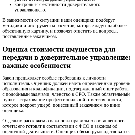
контроль эффективности доверительного
Волжск
управляющего.
Волжский
Вологда
В зависимости от ситуации наши оценщики подберут
методики и инструменты расчетов, которые дадут наиболее
Волоколамск
объективную картину, и позволят ответить на вопросы,
Волосово
поставленные заказчиком.
Волхов
Вольск
Оценка стоимости имущества для
Воркута
передачи в доверительное управление:
Воронеж
важные особенности
Воскресенск
Воткинск
Закон предъявляет особые требования к личности
Всеволожск
исполнителя. Оценщик должен иметь определенный уровень
Выборг
образования и квалификации, подтвержденный опыт работы
с подобными задачами, членство в СРО. Также обязательный
Выкса
пункт – страхование профессиональной ответственности,
Вязники
которое покроет ущерб, понесенный заказчиком по вине
Вязьма
оценщика.
Вятские Поляны
Отдельно расскажем о важности правильно составленного
Гай
отчета: его готовят в соответствии с ФСО и законом об
Гатчина
оценочной деятельности. Оценщик обязан руководствоваться