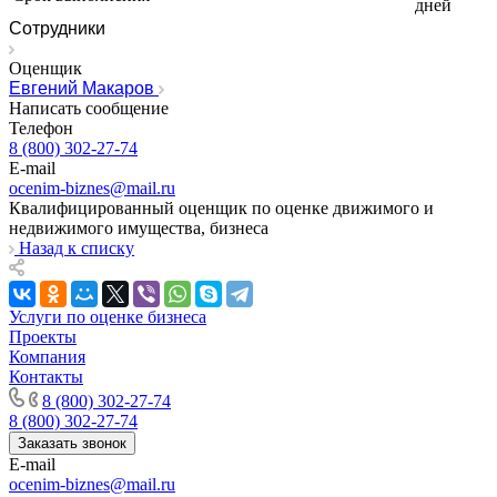
дней
Ишим
Сотрудники
Ишимбай
Оценщик
Йошкар-Ола
Евгений Макаров
Казань
Написать сообщение
Калининград
Телефон
8 (800) 302-27-74
Калуга
E-mail
Камбарка
ocenim-biznes@mail.ru
Каменка
Квалифицированный оценщик по оценке движимого и
Каменск-Уральский
недвижимого имущества, бизнеса
Назад к списку
Каменск-Шахтинский
Камень-на-Оби
Камышин
Услуги по оценке бизнеса
Камышлов
Проекты
Канаш
Компания
Контакты
Кандалакша
8 (800) 302-27-74
Канск
8 (800) 302-27-74
Карачев
Заказать звонок
Карпинск
E-mail
Касли
ocenim-biznes@mail.ru