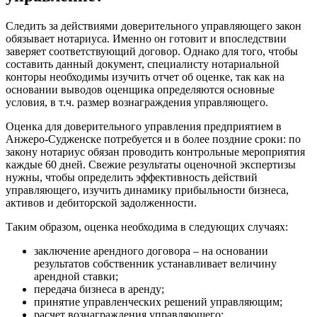
Бузулук
Буй
Следить за действиями доверительного управляющего закон
Буйнакск
обязывает нотариуса. Именно он готовит и впоследствии
заверяет соответствующий договор. Однако для того, чтобы
Бутурлиновка
составить данный документ, специалисту нотариальной
Валдай
конторы необходимы изучить отчет об оценке, так как на
Валуйки
основании выводов оценщика определяются основные
Великие Луки
условия, в т.ч. размер вознаграждения управляющего.
Великий Новгород
Оценка для доверительного управления предприятием в
Великий Устюг
Анжеро-Судженске потребуется и в более поздние сроки: по
Вельск
закону нотариус обязан проводить контрольные мероприятия
каждые 60 дней. Свежие результаты оценочной экспертизы
Верещагино
нужны, чтобы определить эффективность действий
Верхний Уфалей
управляющего, изучить динамику прибыльности бизнеса,
Верхняя Пышма
активов и дебиторской задолженности.
Верхняя Салда
Таким образом, оценка необходима в следующих случаях:
Видное
Владивосток
заключение арендного договора – на основании
результатов собственник устанавливает величину
Владикавказ
арендной ставки;
Владимир
передача бизнеса в аренду;
Волгоград
принятие управленческих решений управляющим;
Волгодонск
расчет вознаграждения управляющего;