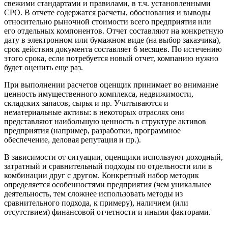
Геленджик
свежими стандартами и правилами, в т.ч. установленными
СРО. В отчете содержатся расчеты, обоснования и выводы
Георгиевск
относительно рыночной стоимости всего предприятия или
Глазов
его отдельных компонентов. Отчет составляют на конкретную
Горно-Алтайск
дату в электронном или бумажном виде (на выбор заказчика),
срок действия документа составляет 6 месяцев. По истечению
Городец
этого срока, если потребуется новый отчет, компанию нужно
Горячий Ключ
будет оценить еще раз.
Грозный
При выполнении расчетов оценщик принимает во внимание
Губаха
ценность имущественного комплекса, недвижимости,
Губкин
складских запасов, сырья и пр. Учитываются и
Губкинский
нематериальные активы: в некоторых отраслях они
Гуково
представляют наибольшую ценность в структуре активов
предприятия (например, разработки, программное
Гулькевичи
обеспечение, деловая репутация и пр.).
Гусев
Гусь-Хрустальный
В зависимости от ситуации, оценщики используют доходный,
затратный и сравнительный подходы по отдельности или в
Дедовск
комбинации друг с другом. Конкретный набор методик
Дербент
определяется особенностями предприятия (чем уникальнее
Джанкой
деятельность, тем сложнее использовать методы из
Дзержинск
сравнительного подхода, к примеру), наличием (или
отсутствием) финансовой отчетности и иными факторами.
Дзержинский
Димитровград