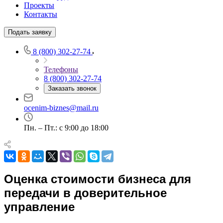
Например:
Анжеро-Судженск
Проекты
Абакан
Контакты
Абдулино
Абинск
Подать заявку
Азов
8 (800) 302-27-74
Аксай
Алушта
Телефоны
Альметьевск
8 (800) 302-27-74
Анапа
Заказать звонок
Ангарск
ocenim-biznes@mail.ru
Анжеро-Судженск
Апатиты
Пн. – Пт.: с 9:00 до 18:00
Апрелевка
Арамиль
Арзамас
Архангельск
Оценка стоимости бизнеса для
Асбест
передачи в доверительное
Асино
Астрахань
управление
Ахтубинск