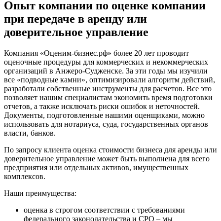
Опыт компании по оценке компании
Дмитров
при передаче в аренду или
Долгопрудный
доверительное управление
Домодедово
Донецк
Компания «Оценим-бизнес.рф» более 20 лет проводит
Дубна
оценочные процедуры для коммерческих и некоммерческих
Дюртюли
организаций в Анжеро-Судженске. За эти годы мы изучили
Евпатория
все «подводные камни», оптимизировали алгоритм действий,
Егорьевск
разработали собственные инструменты для расчетов. Все это
позволяет нашим специалистам экономить время подготовки
Ейск
отчетов, а также исключать риски ошибок и неточностей.
Екатеринбург
Документы, подготовленные нашими оценщиками, можно
Елабуга
использовать для нотариуса, суда, государственных органов
власти, банков.
Елец
Елизово
По запросу клиента оценка стоимости бизнеса для аренды или
Енисейск
доверительное управление может быть выполнена для всего
предприятия или отдельных активов, имущественных
Ермолино
комплексов.
Ессентуки
Железногорск
Наши преимущества:
Железногорск-Илимский
оценка в строгом соответствии с требованиями
Жуковский
федерального законодательства и СРО – мы