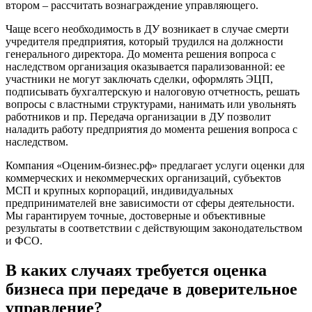
втором – рассчитать вознаграждение управляющего.
Березники
Бийск
Чаще всего необходимость в ДУ возникает в случае смерти
учредителя предприятия, который трудился на должности
Биробиджан
генерального директора. До момента решения вопроса с
Бирск
наследством организация оказывается парализованной: ее
Бирюч
участники не могут заключать сделки, оформлять ЭЦП,
Благовещенск
подписывать бухгалтерскую и налоговую отчетность, решать
вопросы с властными структурами, нанимать или увольнять
Благодарный
работников и пр. Передача организации в ДУ позволит
Богородицк
наладить работу предприятия до момента решения вопроса с
Боготол
наследством.
Большой Камень
Компания «Оценим-бизнес.рф» предлагает услуги оценки для
Бор
коммерческих и некоммерческих организаций, субъектов
Борзя
МСП и крупных корпораций, индивидуальных
предпринимателей вне зависимости от сферы деятельности.
Борисоглебск
Мы гарантируем точные, достоверные и объективные
Боровичи
результаты в соответствии с действующим законодательством
Братск
и ФСО.
Бронницы
В каких случаях требуется оценка
Брянск
Бугульма
бизнеса при передаче в доверительное
Бугуруслан
управление?