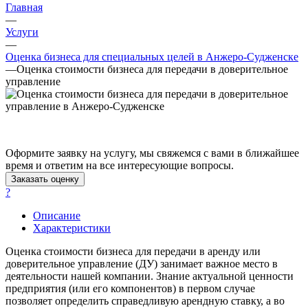
Ачинск
Главная
Аша
—
Услуги
Баймак
—
Балабаново
Оценка бизнеса для специальных целей в Анжеро-Судженске
Балаково
—
Оценка стоимости бизнеса для передачи в доверительное
управление
Балашиха
Балашов
Барабинск
Барнаул
Батайск
Оформите заявку на услугу, мы свяжемся с вами в ближайшее
Бахчисарай
время и ответим на все интересующие вопросы.
Белая Калитва
Заказать оценку
?
Белгород
Белебей
Описание
Белово
Характеристики
Белогорск
Оценка стоимости бизнеса для передачи в аренду или
Белорецк
доверительное управление (ДУ) занимает важное место в
Белореченск
деятельности нашей компании. Знание актуальной ценности
Белоярский
предприятия (или его компонентов) в первом случае
позволяет определить справедливую арендную ставку, а во
Бердск