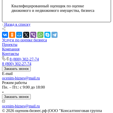
Керчь
Квалифицированный оценщик по оценке
Кизляр
движимого и недвижимого имущества, бизнеса
Кимры
Кингисепп
Назад к списку
Кинель
Кинешма
Киржач
Услуги по оценке бизнеса
Кириши
Проекты
Компания
Киров
Контакты
Кировск
8 (800) 302-27-74
Кисловодск
8 (800) 302-27-74
Клин
Заказать звонок
Клинцы
E-mail
ocenim-biznes@mail.ru
Ковров
Режим работы
Когалым
Пн. – Пт.: с 9:00 до 18:00
Кодинск
Козельск
Заказать звонок
Коломна
ocenim-biznes@mail.ru
Колпашево
© 2026 оценим-бизнес.рф (ООО "Консалтинговая группа
Кольчугино