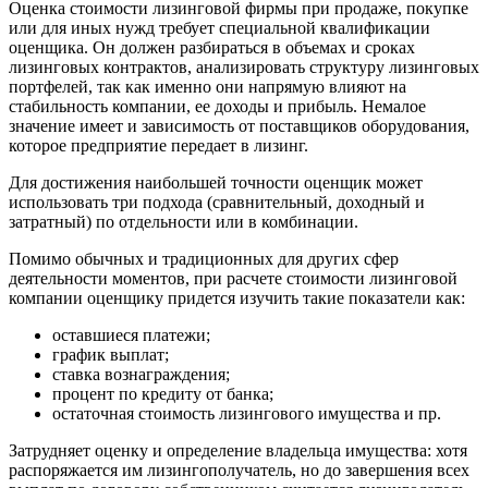
Оценка стоимости лизинговой фирмы при продаже, покупке
Волоколамск
или для иных нужд требует специальной квалификации
Волосово
оценщика. Он должен разбираться в объемах и сроках
лизинговых контрактов, анализировать структуру лизинговых
Волхов
портфелей, так как именно они напрямую влияют на
Вольск
стабильность компании, ее доходы и прибыль. Немалое
Воркута
значение имеет и зависимость от поставщиков оборудования,
которое предприятие передает в лизинг.
Воронеж
Воскресенск
Для достижения наибольшей точности оценщик может
Воткинск
использовать три подхода (сравнительный, доходный и
затратный) по отдельности или в комбинации.
Всеволожск
Выборг
Помимо обычных и традиционных для других сфер
Выкса
деятельности моментов, при расчете стоимости лизинговой
Вязники
компании оценщику придется изучить такие показатели как:
Вязьма
оставшиеся платежи;
Вятские Поляны
график выплат;
Гай
ставка вознаграждения;
процент по кредиту от банка;
Гатчина
остаточная стоимость лизингового имущества и пр.
Геленджик
Георгиевск
Затрудняет оценку и определение владельца имущества: хотя
распоряжается им лизингополучатель, но до завершения всех
Глазов