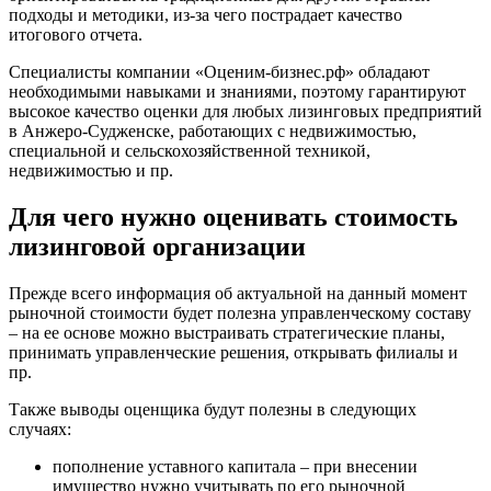
подходы и методики, из-за чего пострадает качество
Бирск
итогового отчета.
Бирюч
Специалисты компании «Оценим-бизнес.рф» обладают
Благовещенск
необходимыми навыками и знаниями, поэтому гарантируют
Благодарный
высокое качество оценки для любых лизинговых предприятий
Богородицк
в Анжеро-Судженске, работающих с недвижимостью,
Боготол
специальной и сельскохозяйственной техникой,
недвижимостью и пр.
Большой Камень
Бор
Для чего нужно оценивать стоимость
Борзя
лизинговой организации
Борисоглебск
Боровичи
Прежде всего информация об актуальной на данный момент
Братск
рыночной стоимости будет полезна управленческому составу
Бронницы
– на ее основе можно выстраивать стратегические планы,
Брянск
принимать управленческие решения, открывать филиалы и
пр.
Бугульма
Бугуруслан
Также выводы оценщика будут полезны в следующих
Бузулук
случаях:
Буй
пополнение уставного капитала – при внесении
Буйнакск
имущество нужно учитывать по его рыночной