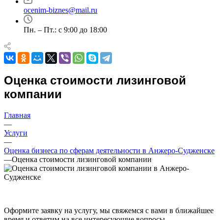
Азов
ocenim-biznes@mail.ru
Аксай
Пн. – Пт.: с 9:00 до 18:00
Алушта
Альметьевск
Анапа
Ангарск
Анжеро-Судженск
Оценка стоимости лизинговой
Апатиты
компании
Апрелевка
Арамиль
Главная
Арзамас
—
Услуги
Архангельск
—
Асбест
Оценка бизнеса по сферам деятельности в Анжеро-Судженске
Асино
—
Оценка стоимости лизинговой компании
Астрахань
Ахтубинск
Ачинск
Аша
Оформите заявку на услугу, мы свяжемся с вами в ближайшее
Баймак
время и ответим на все интересующие вопросы.