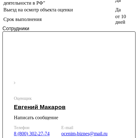
Да
деятельности в РФ"
Казань
Выезд на осмотр объекта оценки
Да
Калининград
от 10
Срок выполнения
Калуга
дней
Камбарка
Сотрудники
Каменка
Каменск-Уральский
Каменск-Шахтинский
Камень-на-Оби
Камышин
Камышлов
Канаш
Кандалакша
Канск
Оценщик
Карачев
Карпинск
Евгений Макаров
Касли
Написать сообщение
Каспийск
Кашира
Телефон
E-mail
8 (800) 302-27-74
ocenim-biznes@mail.ru
Кемерово