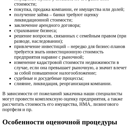
Бутурлиновка
стоимости;
покупка, продажа компании, ее имущества или долей;
Валдай
получение займа – банки требуют оценку
Валуйки
ликвидационной стоимости;
Великие Луки
заключение арендного договора;
Великий Новгород
страхование бизнеса;
решение вопросов, связанных с семейным правом (при
Великий Устюг
разводе, наследовании);
Вельск
привлечение инвестиций – нередко для бизнес-планов
Верещагино
требуется знать инвестиционную стоимость
Верхний Уфалей
предприятия наравне с рыночной;
изменение кадастровой стоимости недвижимости в
Верхняя Пышма
случае, если она превышает рыночную, а значит влечет
Верхняя Салда
за собой повышенное налогообложение;
Видное
судебные и досудебные процессы;
слияние, ликвидация, реорганизация компании.
Владивосток
Владикавказ
В зависимости от пожеланий заказчика наши специалисты
Владимир
могут провести комплексную оценку предприятия, а также
рассчитать стоимость его имущества, НМА, лизингового
Волгоград
портфеля и пр.
Волгодонск
Волжск
Особенности оценочной процедуры
Волжский
Вологда