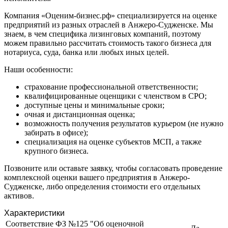
Зарайск
Компания «Оценим-бизнес.рф» специализируется на оценке
Заречный
предприятий из разных отраслей в Анжеро-Судженске. Мы
Заринск
знаем, в чем специфика лизинговых компаний, поэтому
Звенигород
можем правильно рассчитать стоимость такого бизнеса для
нотариуса, суда, банка или любых иных целей.
Зеленоград
Зеленодольск
Наши особенности:
Зея
страхование профессиональной ответственности;
Златоуст
квалифицированные оценщики с членством в СРО;
Иваново
доступные цены и минимальные сроки;
Ивантеевка
очная и дистанционная оценка;
Ижевск
возможность получения результатов курьером (не нужно
забирать в офисе);
Изобильный
специализация на оценке субъектов МСП, а также
Ипатово
крупного бизнеса.
Ирбит
Позвоните или оставьте заявку, чтобы согласовать проведение
Иркутск
комплексной оценки вашего предприятия в Анжеро-
Искитим
Судженске, либо определения стоимости его отдельных
Истра
активов.
Ишим
Характеристики
Ишимбай
Соответствие ФЗ №125 "Об оценочной
Йошкар-Ола