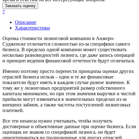
Балабаново
Заказать оценку
Балаково
?
Балашиха
Описание
Балашов
Характеристики
Барабинск
Барнаул
Оценка стоимости лизинговой компании в Анжеро-
Судженске отличается сложностью из-за специфики самого
Батайск
бизнеса. В пределах одной компании может существовать
Бахчисарай
несколько разновидностей лизинга, где даже запись операций
Белая Калитва
и принцип ведения финансовой отчетности будут отличаться.
Белгород
Именно поэтому просто перенести принципы оценки других
Белебей
отраслей бизнеса нельзя – одни и те же финансовые
Белово
показатели будут иметь в каждом случае разное значение. К
тому же у лизинговых предприятий размер собственного
Белогорск
капитала минимален, но при этом значения выручки и чистой
Белорецк
прибыли могут изменяться в значительных пределах из-за
Белореченск
внешних займов, а также частоты поступлений лизинговых
Белоярский
платежей.
Бердск
Все эти нюансы нужно учитывать, чтобы получить
Березники
достоверные и объективные данные при оценке бизнеса. Если
Бийск
оценщик не знаком со спецификой лизинга, он будет
ориентироваться на традиционные для других отраслей
Биробиджан