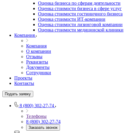
Оценка бизнеса по сферам деятельности
Оценка стоимости бизнеса в сфере услуг
Оценка стоимости гостиничного бизнеса
Оценка стоимости ИТ-компании
Оценка стоимости лизинговой компании
Оценка стоимости медицинской клиники
Компания
Компания
О компании
Отзывы
Реквизиты
Документы
Сотрудники
Проекты
Выберите ваш город
Контакты
Подать заявку
8 (800) 302-27-74
Например:
Анжеро-Судженск
Телефоны
Абакан
8 (800) 302-27-74
Абдулино
Заказать звонок
Абинск