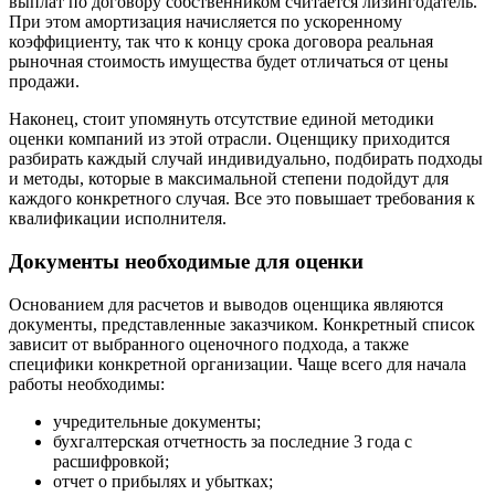
выплат по договору собственником считается лизингодатель.
Горно-Алтайск
При этом амортизация начисляется по ускоренному
Городец
коэффициенту, так что к концу срока договора реальная
Горячий Ключ
рыночная стоимость имущества будет отличаться от цены
продажи.
Грозный
Губаха
Наконец, стоит упомянуть отсутствие единой методики
Губкин
оценки компаний из этой отрасли. Оценщику приходится
разбирать каждый случай индивидуально, подбирать подходы
Губкинский
и методы, которые в максимальной степени подойдут для
Гуково
каждого конкретного случая. Все это повышает требования к
Гулькевичи
квалификации исполнителя.
Гусев
Документы необходимые для оценки
Гусь-Хрустальный
Дедовск
Основанием для расчетов и выводов оценщика являются
Дербент
документы, представленные заказчиком. Конкретный список
Джанкой
зависит от выбранного оценочного подхода, а также
специфики конкретной организации. Чаще всего для начала
Дзержинск
работы необходимы:
Дзержинский
Димитровград
учредительные документы;
бухгалтерская отчетность за последние 3 года с
Дмитров
расшифровкой;
Долгопрудный
отчет о прибылях и убытках;
Домодедово