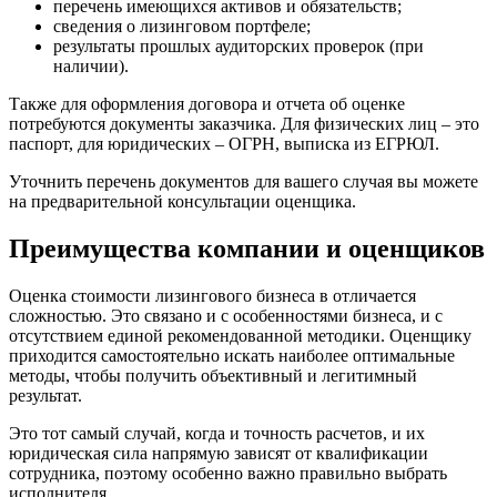
перечень имеющихся активов и обязательств;
Донецк
сведения о лизинговом портфеле;
результаты прошлых аудиторских проверок (при
Дубна
наличии).
Дюртюли
Евпатория
Также для оформления договора и отчета об оценке
потребуются документы заказчика. Для физических лиц – это
Егорьевск
паспорт, для юридических – ОГРН, выписка из ЕГРЮЛ.
Ейск
Екатеринбург
Уточнить перечень документов для вашего случая вы можете
на предварительной консультации оценщика.
Елабуга
Елец
Преимущества компании и оценщиков
Елизово
Енисейск
Оценка стоимости лизингового бизнеса в отличается
Ермолино
сложностью. Это связано и с особенностями бизнеса, и с
Ессентуки
отсутствием единой рекомендованной методики. Оценщику
приходится самостоятельно искать наиболее оптимальные
Железногорск
методы, чтобы получить объективный и легитимный
Железногорск-Илимский
результат.
Жуковский
Заводоуковск
Это тот самый случай, когда и точность расчетов, и их
юридическая сила напрямую зависят от квалификации
Заозерный
сотрудника, поэтому особенно важно правильно выбрать
Заполярный
исполнителя.