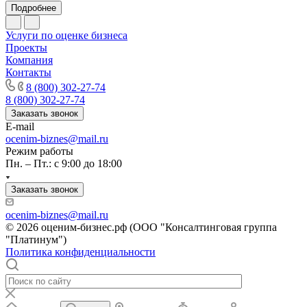
Подробнее
Канск
Карачев
Услуги по оценке бизнеса
Карпинск
Проекты
Компания
Касли
Контакты
Каспийск
8 (800) 302-27-74
Кашира
8 (800) 302-27-74
Кемерово
Заказать звонок
Керчь
E-mail
ocenim-biznes@mail.ru
Кизляр
Режим работы
Кимры
Пн. – Пт.: с 9:00 до 18:00
Кингисепп
Кинель
Заказать звонок
Кинешма
ocenim-biznes@mail.ru
Киржач
© 2026 оценим-бизнес.рф (ООО "Консалтинговая группа
Кириши
"Платинум")
Политика конфиденциальности
Киров
Кировск
Кисловодск
Клин