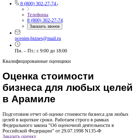
8 (800) 302-27-74
Телефоны
8 (800) 302-27-74
Заказать звонок
Например:
Арамиль
Абакан
ocenim-biznes@mail.ru
Абдулино
Пн. – Пт.: с 9:00 до 18:00
Абинск
Азов
Квалифицированные оценщики
Аксай
Алушта
Оценка стоимости
Альметьевск
бизнеса для любых целей
Анапа
Ангарск
в Арамиле
Анжеро-Судженск
Апатиты
Подготовим отчет об оценке стоимости бизнеса для любых
Апрелевка
целей в короткие сроки. Работаем строго в рамках
Арамиль
Федерального закона "Об оценочной деятельности в
Арзамас
Российской Федерации" от 29.07.1998 N135-Ф
Заказать оценку
Архангельск