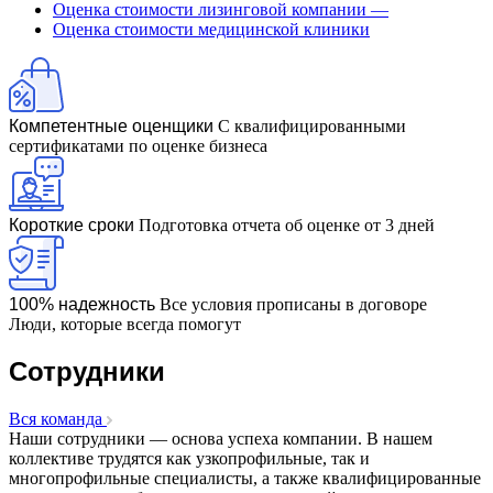
Оценка стоимости лизинговой компании
—
Бронницы
Оценка стоимости медицинской клиники
Брянск
Бугульма
Бугуруслан
Бузулук
Компетентные оценщики
С квалифицированными
сертификатами по оценке бизнеса
Буй
Буйнакск
Бутурлиновка
Валдай
Короткие сроки
Подготовка отчета об оценке от 3 дней
Валуйки
Великие Луки
Великий Новгород
100% надежность
Все условия прописаны в договоре
Люди, которые всегда помогут
Великий Устюг
Вельск
Сотрудники
Верещагино
Верхний Уфалей
Вся команда
Верхняя Пышма
Наши сотрудники — основа успеха компании. В нашем
Верхняя Салда
коллективе трудятся как узкопрофильные, так и
Видное
многопрофильные специалисты, а также квалифицированные