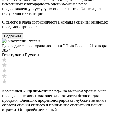
Ипатово
искреннюю благодарность оценим-бизнес.рф за
предоставленную услугу по оценке нашего бизнеса для
Ирбит
получения инвестиций.
Иркутск
Искитим
С самого начала сотрудничества команда оценим-бизнес.рф
Истра
продемонстрировала...
Ишим
Подробнее
Ишимбай
Йошкар-Ола
Руководитель ресторана доставки "Лайк Food"
—
21 января
2024
Казань
Гизатуллин Руслан
Калининград
Калуга
Камбарка
Каменка
Каменск-Уральский
Каменск-Шахтинский
Компанией
«Оценим-бизнес.рф»
на высоком уровне была
Камень-на-Оби
проведена независимая оценка стоимости бизнеса для
Камышин
продажи. Оценщик продемонстрировал глубокие знания в
Камышлов
области оценки бизнеса и понимание специфики нашей
отрасли. Он провёл детальный...
Канаш
Кандалакша