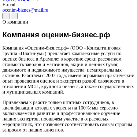
Дербент
E-mail
ocenim-biznes@mail.ru
Джанкой
Дзержинск
О компании
Дзержинский
Димитровград
Компания оценим-бизнес.рф
Дмитров
Долгопрудный
Компания «Оценим-бизнес.рф» (ООО «Консалтинговая
Домодедово
группа «Платинум») предлагает комплексные услуги по
оценке бизнеса в Арамиле: в короткие сроки рассчитаем
Донецк
стоимость заводов и магазинов, акций и ценных бумаг,
Дубна
движимого и недвижимого имущества, нематериальных
Дюртюли
активов. Работаем с 2007 года, имеем огромный практический
Евпатория
опыт проведения оценок и экспертиз разной сложности в
отношении МСП, крупного бизнеса, а также государственных
Егорьевск
и муниципальных компаний.
Ейск
Екатеринбург
Привлекаем к работе только штатных сотрудников, в
квалификации которых уверены на 100%: мы серьезно
Елабуга
вкладываемся в развитие и профессиональное обучение
Елец
наших экспертов, поощряем участие в отраслевых
Елизово
мероприятиях, что позволяет соответствовать самым строгим
Енисейск
запросам от наших клиентов.
Ермолино