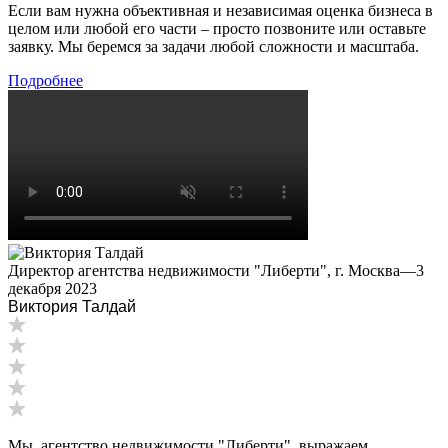
Если вам нужна объективная и независимая оценка бизнеса в
Ессентуки
целом или любой его части – просто позвоните или оставьте
Железногорск
заявку. Мы беремся за задачи любой сложности и масштаба.
Железногорск-Илимский
Подробнее
Жуковский
Заводоуковск
Заозерный
Заполярный
Зарайск
Заречный
Заринск
Звенигород
Директор агентства недвижимости "Либерти", г. Москва
—
3
Зеленоград
декабря 2023
Зеленодольск
Виктория Талдай
Зея
Златоуст
Иваново
Ивантеевка
Ижевск
Изобильный
Мы, агентство недвижимости "Либерти", выражаем