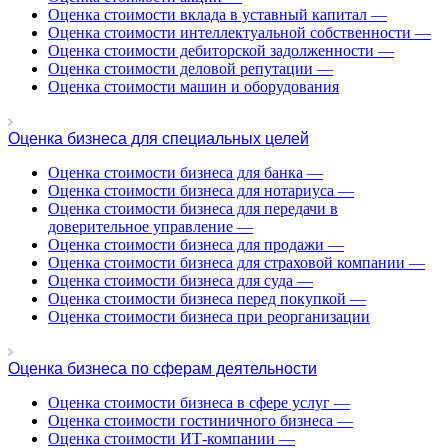
Белогорск
Оценка стоимости вклада в уставный капитал
—
Белорецк
Оценка стоимости интеллектуальной собственности
—
Оценка стоимости дебиторской задолженности
—
Белореченск
Оценка стоимости деловой репутации
—
Белоярский
Оценка стоимости машин и оборудования
Бердск
Березники
Оценка бизнеса для специальных целей
Бийск
Биробиджан
Оценка стоимости бизнеса для банка
—
Оценка стоимости бизнеса для нотариуса
—
Бирск
Оценка стоимости бизнеса для передачи в
Бирюч
доверительное управление
—
Благовещенск
Оценка стоимости бизнеса для продажи
—
Благодарный
Оценка стоимости бизнеса для страховой компании
—
Оценка стоимости бизнеса для суда
—
Богородицк
Оценка стоимости бизнеса перед покупкой
—
Боготол
Оценка стоимости бизнеса при реорганизации
Большой Камень
Бор
Оценка бизнеса по сферам деятельности
Борзя
Борисоглебск
Оценка стоимости бизнеса в сфере услуг
—
Оценка стоимости гостиничного бизнеса
—
Боровичи
Оценка стоимости ИТ-компании
—
Братск