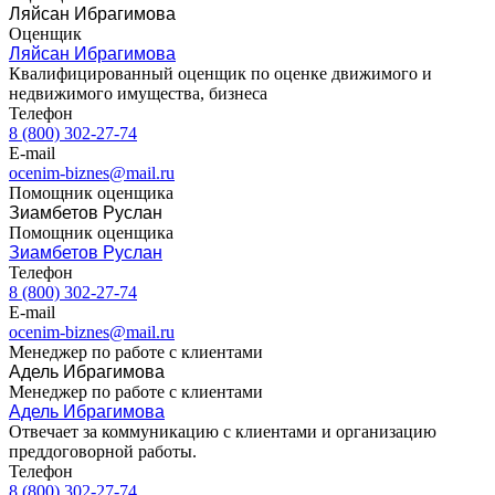
Ляйсан Ибрагимова
Вязьма
Оценщик
Вятские Поляны
Ляйсан Ибрагимова
Квалифицированный оценщик по оценке движимого и
Гай
недвижимого имущества, бизнеса
Гатчина
Телефон
Геленджик
8 (800) 302-27-74
Георгиевск
E-mail
ocenim-biznes@mail.ru
Глазов
Помощник оценщика
Горно-Алтайск
Зиамбетов Руслан
Городец
Помощник оценщика
Горячий Ключ
Зиамбетов Руслан
Телефон
Грозный
8 (800) 302-27-74
Губаха
E-mail
Губкин
ocenim-biznes@mail.ru
Менеджер по работе с клиентами
Губкинский
Адель Ибрагимова
Гуково
Менеджер по работе с клиентами
Гулькевичи
Адель Ибрагимова
Гусев
Отвечает за коммуникацию с клиентами и организацию
преддоговорной работы.
Гусь-Хрустальный
Телефон
Дедовск
8 (800) 302-27-74