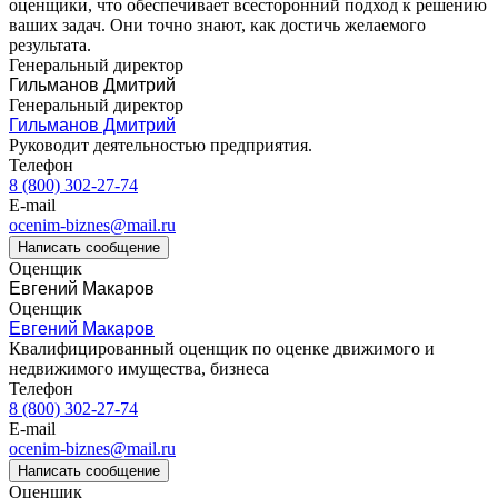
оценщики, что обеспечивает всесторонний подход к решению
Владивосток
ваших задач. Они точно знают, как достичь желаемого
Владикавказ
результата.
Владимир
Генеральный директор
Гильманов Дмитрий
Волгоград
Генеральный директор
Волгодонск
Гильманов Дмитрий
Волжск
Руководит деятельностью предприятия.
Волжский
Телефон
8 (800) 302-27-74
Вологда
E-mail
Волоколамск
ocenim-biznes@mail.ru
Волосово
Написать сообщение
Волхов
Оценщик
Евгений Макаров
Вольск
Оценщик
Воркута
Евгений Макаров
Воронеж
Квалифицированный оценщик по оценке движимого и
Воскресенск
недвижимого имущества, бизнеса
Телефон
Воткинск
8 (800) 302-27-74
Всеволожск
E-mail
Выборг
ocenim-biznes@mail.ru
Выкса
Написать сообщение
Оценщик
Вязники