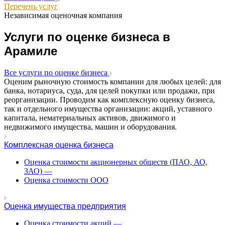
Перечень услуг
Асбест
Независимая оценочная компания
Асино
Астрахань
Услуги по оценке бизнеса в
Ахтубинск
Арамиле
Ачинск
Аша
Все услуги по оценке бизнеса
Баймак
Оценим рыночную стоимость компании для любых целей: для
Балабаново
банка, нотариуса, суда, для целей покупки или продажи, при
реорганизации. Проводим как комплексную оценку бизнеса,
Балаково
так и отдельного имущества организации: акций, уставного
Балашиха
капитала, нематериальных активов, движимого и
Балашов
недвижимого имущества, машин и оборудования.
Барабинск
Комплексная оценка бизнеса
Барнаул
Батайск
Оценка стоимости акционерных обществ (ПАО, АО,
ЗАО)
—
Бахчисарай
Оценка стоимости ООО
Белая Калитва
Белгород
Белебей
Оценка имущества предприятия
Белово
Оценка стоимости акций
—