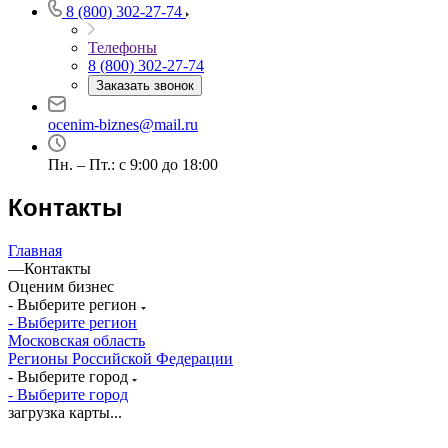
8 (800) 302-27-74
Бердск
Березники
Телефоны
8 (800) 302-27-74
Бийск
Заказать звонок
Биробиджан
Бирск
ocenim-biznes@mail.ru
Бирюч
Благовещенск
Пн. – Пт.: с 9:00 до 18:00
Благодарный
Контакты
Богородицк
Боготол
Главная
Большой Камень
—
Контакты
Бор
Оценим бизнес
Борзя
- Выберите регион
Борисоглебск
- Выберите регион
Московская область
Боровичи
Регионы Российской Федерации
Братск
- Выберите город
Бронницы
- Выберите город
Брянск
загрузка карты...
Бугульма