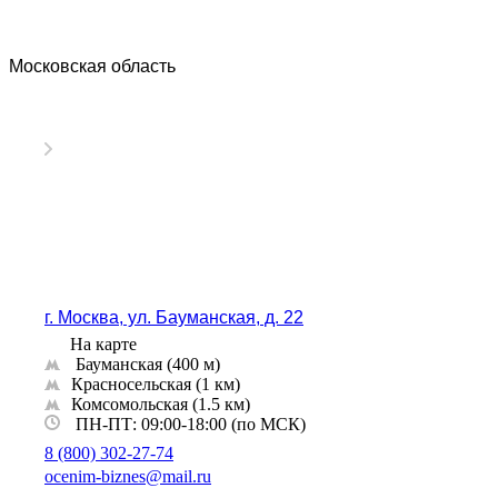
Волгодонск
Волжск
Московская область
Волжский
Вологда
Волоколамск
Волосово
Волхов
Вольск
Воркута
Воронеж
Воскресенск
Воткинск
г. Москва, ул. Бауманская, д. 22
Всеволожск
На карте
Выборг
Бауманская ​(400 м)
Выкса
​Красносельская (1 км)
​Комсомольская ​(1.5 км)
Вязники
ПН-ПТ: 09:00-18:00 (по МСК)
Вязьма
8 (800) 302-27-74
Вятские Поляны
ocenim-biznes@mail.ru
Гай