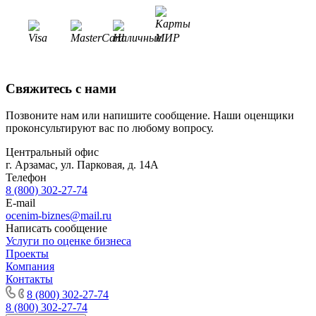
Димитровград
Дмитров
Долгопрудный
Домодедово
Донецк
Свяжитесь с нами
Дубна
Дюртюли
Позвоните нам или напишите сообщение. Наши оценщики
проконсультируют вас по любому вопросу.
Евпатория
Егорьевск
Центральный офис
Ейск
г. Арзамас, ул. Парковая, д. 14А
Телефон
Екатеринбург
8 (800) 302-27-74
Елабуга
E-mail
Елец
ocenim-biznes@mail.ru
Елизово
Написать сообщение
Услуги по оценке бизнеса
Енисейск
Проекты
Ермолино
Компания
Ессентуки
Контакты
Железногорск
8 (800) 302-27-74
8 (800) 302-27-74
Железногорск-Илимский