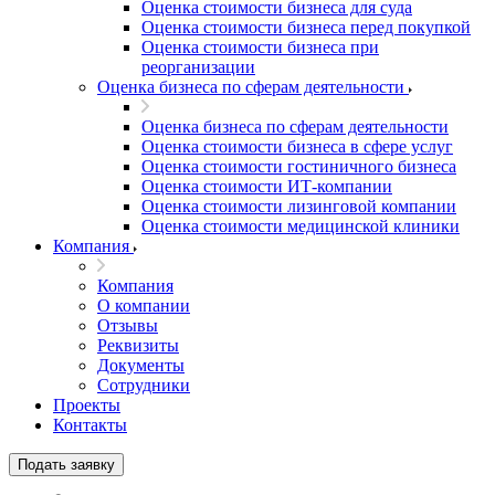
Оценка стоимости бизнеса для суда
Ахтубинск
Оценка стоимости бизнеса перед покупкой
Ачинск
Оценка стоимости бизнеса при
Аша
реорганизации
Баймак
Оценка бизнеса по сферам деятельности
Балабаново
Оценка бизнеса по сферам деятельности
Балаково
Оценка стоимости бизнеса в сфере услуг
Балашиха
Оценка стоимости гостиничного бизнеса
Оценка стоимости ИТ-компании
Балашов
Оценка стоимости лизинговой компании
Барабинск
Оценка стоимости медицинской клиники
Барнаул
Компания
Батайск
Компания
Бахчисарай
О компании
Белая Калитва
Отзывы
Белгород
Реквизиты
Документы
Белебей
Сотрудники
Белово
Проекты
Белогорск
Контакты
Белорецк
Подать заявку
Белореченск
Белоярский