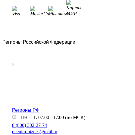
Гатчина
Геленджик
Георгиевск
Глазов
Горно-Алтайск
Городец
Регионы Российской Федерации
Горячий Ключ
Грозный
Губаха
Губкин
Губкинский
Гуково
Гулькевичи
Гусев
Гусь-Хрустальный
Дедовск
Регионы РФ
Дербент
ПН-ПТ: 07:00 - 17:00 (по МСК)
Джанкой
8 (800) 302-27-74
Дзержинск
ocenim-biznes@mail.ru
Дзержинский