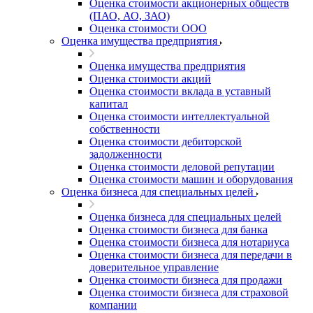
Оценка стоимости акционерных обществ
(ПАО, АО, ЗАО)
Например:
Арзамас
Оценка стоимости ООО
Абакан
Оценка имущества предприятия
Абдулино
Абинск
Оценка имущества предприятия
Азов
Оценка стоимости акций
Оценка стоимости вклада в уставный
Аксай
капитал
Алушта
Оценка стоимости интеллектуальной
Альметьевск
собственности
Оценка стоимости дебиторской
Анапа
задолженности
Ангарск
Оценка стоимости деловой репутации
Анжеро-Судженск
Оценка стоимости машин и оборудования
Апатиты
Оценка бизнеса для специальных целей
Апрелевка
Оценка бизнеса для специальных целей
Арамиль
Оценка стоимости бизнеса для банка
Арзамас
Оценка стоимости бизнеса для нотариуса
Оценка стоимости бизнеса для передачи в
Архангельск
доверительное управление
Асбест
Оценка стоимости бизнеса для продажи
Асино
Оценка стоимости бизнеса для страховой
Астрахань
компании