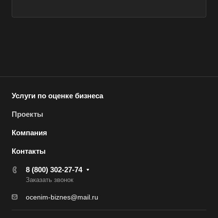
Абакан
Абдулино
Абинск
Азов
Аксай
Алушта
Альметьевск
Услуги по оценке бизнеса
Анапа
Проекты
Ангарск
Компания
Анжеро-Судженск
Контакты
Апатиты
8 (800) 302-27-74
Апрелевка
Заказать звонок
Арамиль
ocenim-biznes@mail.ru
Арзамас