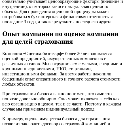
обязательно учитывает ценообразующие факторы (внешние и
внутренние), от которых зависит актуальная ценность
Вятские Поляны
объекта. Для проведения оценочной процедуры может
Гай
потребоваться бухгалтерская и финансовая отчетность за
Гатчина
последние 3 года, а также результаты последнего аудита.
Геленджик
Опыт компании по оценке компании
Георгиевск
Глазов
для целей страхования
Горно-Алтайск
Городец
Компания «Оценим-бизнес.рф» более 20 лет занимается
оценкой предприятий, имущественных комплексов и
Горячий Ключ
различных активов. Мы сотрудничаем с малыми, средними и
Грозный
крупными предприятиями, НКО, стартапами,
Губаха
инвестиционными фондами. За время работы накопили
Губкин
бесценный опыт оперативного и точного расчета стоимости
любых объектов.
Губкинский
Гуково
При страховании бизнеса важно понимать, что само это
Гулькевичи
понятие довольно обширно. Оно может включать в себя как
всю организацию в целом, так и ее части. Поэтому в каждом
Гусев
случае мы применяем индивидуальный подход.
Гусь-Хрустальный
Дедовск
К примеру, оценка имущества бизнеса для страхования
позволит заключить договор со страховой компанией и
Дербент