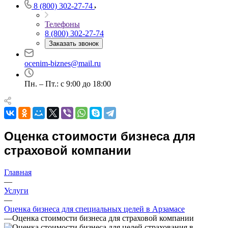
8 (800) 302-27-74
Телефоны
8 (800) 302-27-74
Заказать звонок
Например:
Арзамас
Абакан
Абдулино
ocenim-biznes@mail.ru
Абинск
Пн. – Пт.: с 9:00 до 18:00
Азов
Аксай
Алушта
Альметьевск
Оценка стоимости бизнеса для
Анапа
Ангарск
страховой компании
Анжеро-Судженск
Апатиты
Главная
Апрелевка
—
Услуги
Арамиль
—
Арзамас
Оценка бизнеса для специальных целей в Арзамасе
Архангельск
—
Оценка стоимости бизнеса для страховой компании
Асбест