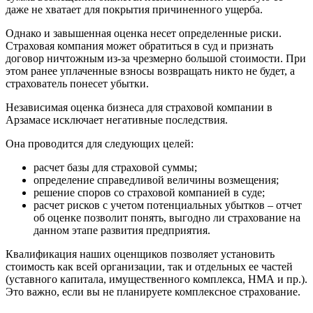
даже не хватает для покрытия причиненного ущерба.
Брянск
Бугульма
Однако и завышенная оценка несет определенные риски.
Страховая компания может обратиться в суд и признать
Бугуруслан
договор ничтожным из-за чрезмерно большой стоимости. При
Бузулук
этом ранее уплаченные взносы возвращать никто не будет, а
Буй
страхователь понесет убытки.
Буйнакск
Независимая оценка бизнеса для страховой компании в
Бутурлиновка
Арзамасе исключает негативные последствия.
Валдай
Она проводится для следующих целей:
Валуйки
Великие Луки
расчет базы для страховой суммы;
Великий Новгород
определение справедливой величины возмещения;
решение споров со страховой компанией в суде;
Великий Устюг
расчет рисков с учетом потенциальных убытков – отчет
Вельск
об оценке позволит понять, выгодно ли страхование на
Верещагино
данном этапе развития предприятия.
Верхний Уфалей
Квалификация наших оценщиков позволяет установить
Верхняя Пышма
стоимость как всей организации, так и отдельных ее частей
Верхняя Салда
(уставного капитала, имущественного комплекса, НМА и пр.).
Видное
Это важно, если вы не планируете комплексное страхование.
Владивосток