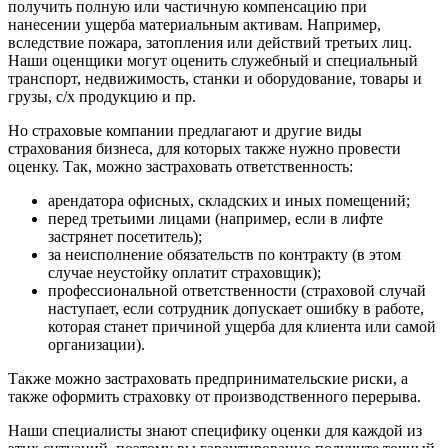
получить полную или частичную компенсацию при
Джанкой
нанесении ущерба материальным активам. Например,
Дзержинск
вследствие пожара, затопления или действий третьих лиц.
Дзержинский
Наши оценщики могут оценить служебный и специальный
транспорт, недвижимость, станки и оборудование, товары и
Димитровград
грузы, с/х продукцию и пр.
Дмитров
Долгопрудный
Но страховые компании предлагают и другие виды
страхования бизнеса, для которых также нужно провести
Домодедово
оценку. Так, можно застраховать ответственность:
Донецк
Дубна
арендатора офисных, складских и иных помещений;
перед третьими лицами (например, если в лифте
Дюртюли
застрянет посетитель);
Евпатория
за неисполнение обязательств по контракту (в этом
Егорьевск
случае неустойку оплатит страховщик);
Ейск
профессиональной ответственности (страховой случай
наступает, если сотрудник допускает ошибку в работе,
Екатеринбург
которая станет причиной ущерба для клиента или самой
Елабуга
организации).
Елец
Также можно застраховать предпринимательские риски, а
Елизово
также оформить страховку от производственного перерыва.
Енисейск
Ермолино
Наши специалисты знают специфику оценки для каждой из