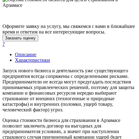
Асино
Астрахань
Ахтубинск
Оформите заявку на услугу, мы свяжемся с вами в ближайшее
Ачинск
время и ответим на все интересующие вопросы.
Аша
Заказать оценку
Баймак
?
Балабаново
Описание
Балаково
Характеристики
Балашиха
Запуск нового бизнеса и деятельность уже существующего
Балашов
предприятия всегда сопряжены с определенными рисками.
Барабинск
Предприниматели не всегда могут предугадать последствия
Барнаул
принимаемых управленческих решений, поэтому для защиты
Батайск
компании и финансовых ресурсов нередко выбирают
страхование от внешних (техногенные и природные
Бахчисарай
катастрофы) и внутренних (поломки, ущерб товару,
Белая Калитва
человеческий фактор) угроз.
Белгород
Оценка стоимости бизнеса для страхования в Арзамасе
Белебей
позволит заключить договор на выгодных для
Белово
предпринимателя условиях, а значит при наступлении
Белогорск
страхового случая причиненный компании ущерб будет