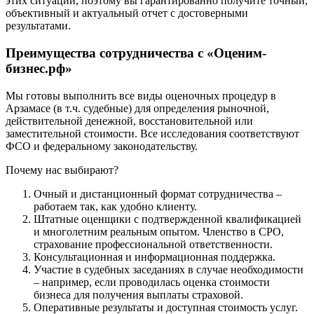
этих ситуаций, поэтому вы гарантированно получите точный,
Ессентуки
объективный и актуальный отчет с достоверными
Железногорск
результатами.
Железногорск-Илимский
Жуковский
Преимущества сотрудничества с «Оценим-
Заводоуковск
бизнес.рф»
Заозерный
Мы готовы выполнить все виды оценочных процедур в
Заполярный
Арзамасе (в т.ч. судебные) для определения рыночной,
Зарайск
действительной денежной, восстановительной или
Заречный
заместительной стоимости. Все исследования соответствуют
ФСО и федеральному законодательству.
Заринск
Звенигород
Почему нас выбирают?
Зеленоград
Очный и дистанционный формат сотрудничества –
Зеленодольск
работаем так, как удобно клиенту.
Зея
Штатные оценщики с подтвержденной квалификацией
Златоуст
и многолетним реальным опытом. Членство в СРО,
Иваново
страхование профессиональной ответственности.
Консультационная и информационная поддержка.
Ивантеевка
Участие в судебных заседаниях в случае необходимости
Ижевск
– например, если проводилась оценка стоимости
Изобильный
бизнеса для получения выплаты страховой.
Оперативные результаты и доступная стоимость услуг.
Ипатово