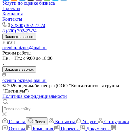
Канск
Услуги по оценке бизнеса
Карачев
Проекты
Компания
Карпинск
Контакты
Касли
8 (800) 302-27-74
Каспийск
8 (800) 302-27-74
Кашира
Заказать звонок
Кемерово
E-mail
ocenim-biznes@mail.ru
Керчь
Режим работы
Кизляр
Пн. – Пт.: с 9:00 до 18:00
Кимры
Кингисепп
Заказать звонок
Кинель
ocenim-biznes@mail.ru
Кинешма
© 2026 оценим-бизнес.рф (ООО "Консалтинговая группа
Киржач
"Платинум")
Кириши
Политика конфиденциальности
Киров
Кировск
Кисловодск
Главная
Контакты
Услуги
Сотрудники
Поиск
Клин
Отзывы
Компания
Проекты
Документы
Клинцы