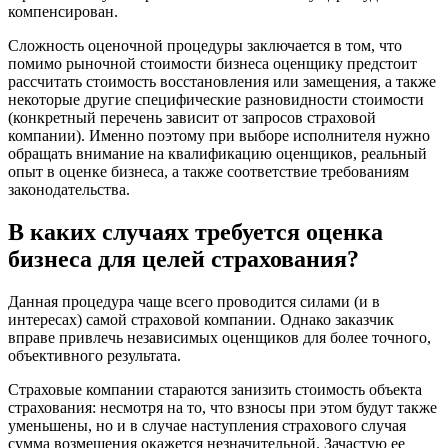
Белорецк
компенсирован.
Белореченск
Сложность оценочной процедуры заключается в том, что
Белоярский
помимо рыночной стоимости бизнеса оценщику предстоит
Бердск
рассчитать стоимость восстановления или замещения, а также
некоторые другие специфические разновидности стоимости
Березники
(конкретный перечень зависит от запросов страховой
Бийск
компании). Именно поэтому при выборе исполнителя нужно
Биробиджан
обращать внимание на квалификацию оценщиков, реальный
опыт в оценке бизнеса, а также соответствие требованиям
Бирск
законодательства.
Бирюч
Благовещенск
В каких случаях требуется оценка
Благодарный
бизнеса для целей страхования?
Богородицк
Боготол
Данная процедура чаще всего проводится силами (и в
Большой Камень
интересах) самой страховой компании. Однако заказчик
Бор
вправе привлечь независимых оценщиков для более точного,
объективного результата.
Борзя
Борисоглебск
Страховые компании стараются занизить стоимость объекта
Боровичи
страхования: несмотря на то, что взносы при этом будут также
Братск
уменьшены, но и в случае наступления страхового случая
сумма возмещения окажется незначительной. Зачастую ее
Бронницы