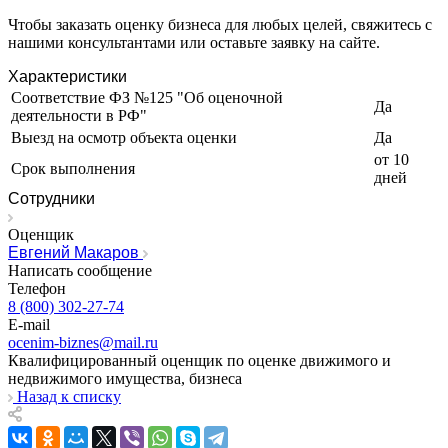
Ирбит
Чтобы заказать оценку бизнеса для любых целей, свяжитесь с
Иркутск
нашими консультантами или оставьте заявку на сайте.
Искитим
Характеристики
Истра
Соответствие ФЗ №125 "Об оценочной
Ишим
Да
деятельности в РФ"
Ишимбай
Выезд на осмотр объекта оценки
Да
Йошкар-Ола
от 10
Срок выполнения
Казань
дней
Калининград
Сотрудники
Калуга
Оценщик
Камбарка
Евгений Макаров
Каменка
Написать сообщение
Телефон
Каменск-Уральский
8 (800) 302-27-74
Каменск-Шахтинский
E-mail
Камень-на-Оби
ocenim-biznes@mail.ru
Камышин
Квалифицированный оценщик по оценке движимого и
недвижимого имущества, бизнеса
Камышлов
Назад к списку
Канаш
Кандалакша