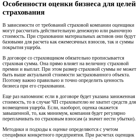
Особенности оценки бизнеса для целей
Владикавказ
страхования
Владимир
Волгоград
Волгодонск
В зависимости от требований страховой компании оценщики
могут рассчитать действительную денежную или рыночную
Волжск
стоимость. При страховании материальных активов они будут
Волжский
базовыми для расчета как ежемесячных взносов, так и суммы
Вологда
покрытия ущерба.
Волоколамск
В договоре со страховщиком обязательно прописывается
Волосово
страховая сумма. Она прямо влияет на величину страховой
Волхов
премии и выплат. При этом размер страховой суммы не может
быть выше актуальной стоимости застрахованного объекта.
Вольск
Поэтому важно правильно и точно определить ценность
Воркута
бизнеса при его страховании.
Воронеж
Воскресенск
Еще раз напомним: если в договоре будет указана заниженная
стоимость, то в случае ЧП страхователю не хватит средств для
Воткинск
возмещения ущерба. Если, наоборот, оценка окажется
Всеволожск
завышенной, то, как минимум, компания будет регулярно
Выборг
переплачивать по страховым взносам (а значит нести убытки).
Выкса
Методики и подходы к оценке определяются с учетом
Вязники
специфики конкретного предприятия. При расчетах оценщик
Вязьма