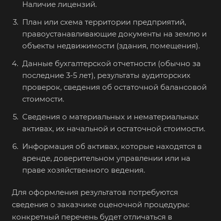
Наличие лицензий.
Балашиха
План или схема территории предприятий,
Балашов
правоустанавливающие документы на землю и
Барабинск
объекты недвижимости (здания, помещения).
Барнаул
Данные бухгалтерской отчетности (обычно за
Батайск
последние 3-5 лет), результаты аудиторских
проверок, сведения об остаточной балансовой
Бахчисарай
стоимости.
Белая Калитва
Сведения о материальных и нематериальных
Белгород
активах, их начальной и остаточной стоимости.
Белебей
Информация об активах, которые находятся в
Белово
аренде, доверительном управлении или на
Белогорск
праве хозяйственного ведения.
Белорецк
Для оформления результатов потребуются
Белореченск
сведения о заказчике оценочной процедуры:
Белоярский
конкретный перечень будет отличаться в