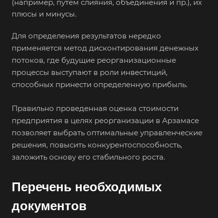
(например, путем слияния, объединения и пр.), их
плюсы и минусы.
Для определения результатов нередко
применяется метод дисконтирования денежных
Например:
Арзамас
потоков, где будущие реорганизационные
Абакан
процессы выступают в роли инвестиций,
способных принести определенную прибыль.
Абдулино
Абинск
Правильно проведенная оценка стоимости
Азов
предприятия в целях реорганизации в Арзамасе
позволяет выбрать оптимальные управленческие
Аксай
решения, повысить конкурентоспособность,
Алушта
заложить основу его стабильного роста.
Альметьевск
Анапа
Перечень необходимых
Ангарск
документов
Анжеро-Судженск