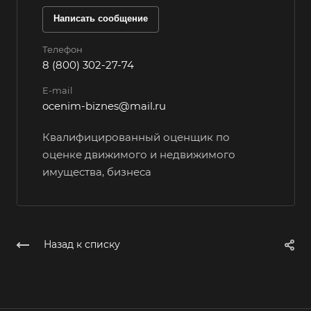
Вологда
Написать сообщение
Волоколамск
Телефон
Волосово
8 (800) 302-27-74
Волхов
E-mail
Вольск
ocenim-biznes@mail.ru
Воркута
Квалифицированный оценщик по
Воронеж
оценке движимого и недвижимого
Воскресенск
имущества, бизнеса
Воткинск
Всеволожск
Выборг
Назад к списку
Выкса
Вязники
Вязьма