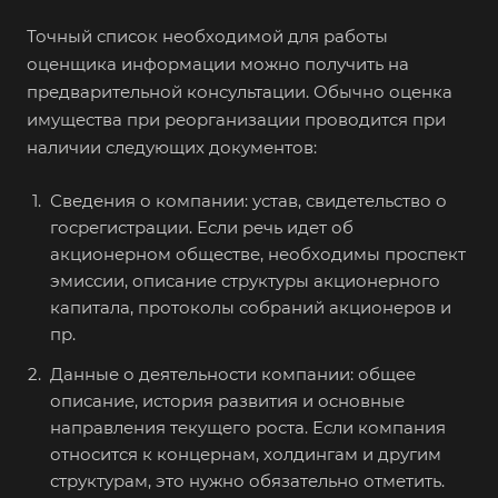
Апатиты
Точный список необходимой для работы
Апрелевка
оценщика информации можно получить на
Арамиль
предварительной консультации. Обычно оценка
имущества при реорганизации проводится при
Арзамас
наличии следующих документов:
Архангельск
Асбест
Сведения о компании: устав, свидетельство о
госрегистрации. Если речь идет об
Асино
акционерном обществе, необходимы проспект
Астрахань
эмиссии, описание структуры акционерного
Ахтубинск
капитала, протоколы собраний акционеров и
пр.
Ачинск
Данные о деятельности компании: общее
Аша
описание, история развития и основные
Баймак
направления текущего роста. Если компания
Балабаново
относится к концернам, холдингам и другим
структурам, это нужно обязательно отметить.
Балаково