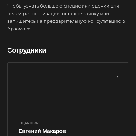
Великий Устюг
Чтобы узнать больше о специфики оценки для
целей реорганизации, оставьте заявку или
Вельск
запишитесь на предварительную консультацию в
Верещагино
Арзамасе.
Верхний Уфалей
Верхняя Пышма
Сотрудники
Верхняя Салда
Видное
Владивосток
Владикавказ
Владимир
Волгоград
Волгодонск
Волжск
Оценщик
Евгений Макаров
Волжский