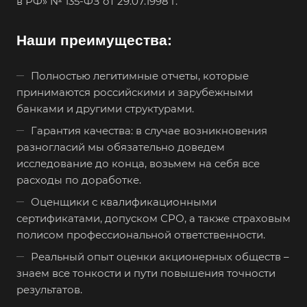
в РФ» № 135-ФЗ от 29.07.1998 г.
Боровичи
Братск
Наши преимущества:
Бронницы
Полностью легитимные отчеты, которые
Брянск
принимаются российскими и зарубежными
Бугульма
банками и другими структурами.
Бугуруслан
Гарантия качества: в случае возникновения
Бузулук
разногласий мы обязательно доведем
исследование до конца, возьмем на себя все
Буй
расходы по доработке.
Буйнакск
Оценщики с квалификационными
Бутурлиновка
сертификатами, допуском СРО, а также страховым
Валдай
полисом профессиональной ответственности.
Валуйки
Реальный опыт оценки акционерных обществ –
знаем все тонкости и пути повышения точности
Великие Луки
результатов.
Великий Новгород