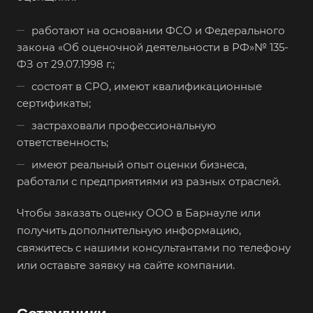
Валдай
работают на основании ФСО и Федерального
Валуйки
закона «Об оценочной деятельности в РФ»№ 135-
ФЗ от 29.07.1998 г.;
Великие Луки
состоят в СРО, имеют квалификационные
Великий Новгород
сертификаты;
Великий Устюг
застраховали профессиональную
Вельск
ответственность;
Верещагино
имеют реальный опыт оценки бизнеса,
Верхний Уфалей
работали с предприятиями из разных отраслей.
Верхняя Пышма
Чтобы заказать оценку ООО в Барнауле или
Верхняя Салда
получить дополнительную информацию,
Видное
свяжитесь с нашими консультантами по телефону
или оставьте заявку на сайте компании.
Владивосток
Владикавказ
Владимир