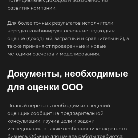
потенциальных доходов и возможностям
развития компании.
Аша
Баймак
Для более точных результатов исполнители
Балабаново
нередко комбинируют основные подходы к
оценке (доходный, затратный и сравнительный), а
Балаково
также применяют проверенные и новые
Балашиха
методики расчетов и моделирования.
Балашов
Барабинск
Документы, необходимые
Барнаул
для оценки ООО
Батайск
Бахчисарай
Полный перечень необходимых сведений
Белая Калитва
оценщик сообщит на предварительной
Белгород
консультации, изучив цели и задачи
Белебей
исследования, а также особенности конкретного
бизнеса. Обычно для начала работы требуются:
Белово