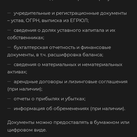
Белогорск
учредительные и регистрационные документы
Белорецк
– устав, ОГРН, выписка из ЕГРЮЛ;
Белореченск
сведения о долях уставного капитала и их
собственниках;
Белоярский
бухгалтерская отчетность и финансовые
Бердск
документы, в т.ч. расшифровка баланса;
Березники
сведения о материальных и нематериальных
Бийск
активах;
Биробиджан
арендные договоры и лизинговые соглашения
Бирск
(при наличии);
Бирюч
отчеты о прибылях и убытках;
Благовещенск
информация об обременениях (при наличии).
Благодарный
Документы можно предоставлять в бумажном или
Богородицк
цифровом виде.
Боготол