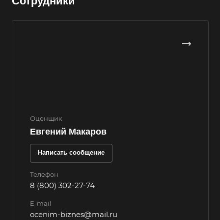
Сотрудники
Волгоград
Волгодонск
Волжск
Волжский
Вологда
Волоколамск
Волосово
Оценщик
Волхов
Евгений Макаров
Вольск
Написать сообщение
Воркута
Воронеж
Телефон
8 (800) 302-27-74
Воскресенск
Воткинск
E-mail
ocenim-biznes@mail.ru
Всеволожск