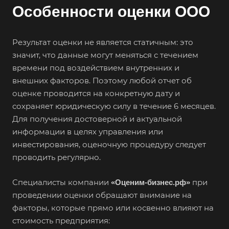
Особенности оценки ООО
Результат оценки не является статичным: это
значит, что данные могут меняться с течением
Выберите ваш город
времени под воздействием внутренних и
внешних факторов. Поэтому любой отчет об
оценке проводится на конкретную дату и
сохраняет юридическую силу в течение 6 месяцев.
Для получения достоверной и актуальной
Например:
Барнаул
информации в целях управления или
инвестирования, оценочную процедуру следует
Абакан
проводить регулярно.
Абдулино
Абинск
Специалисты компании
при
«Оценим-бизнес.рф»
проведении оценки обращают внимание на
Азов
факторы, которые прямо или косвенно влияют на
Аксай
стоимость предприятия:
Алушта