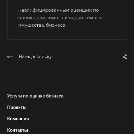
Выборг
Квалифицированный оценщик по
оценке движимого и недвижимого
Выкса
имущества, бизнеса
Вязники
Вязьма
Вятские Поляны
Назад к списку
Гай
Гатчина
Геленджик
Георгиевск
Глазов
Услуги по оценке бизнеса
Горно-Алтайск
Проекты
Городец
Компания
Горячий Ключ
Контакты
Грозный