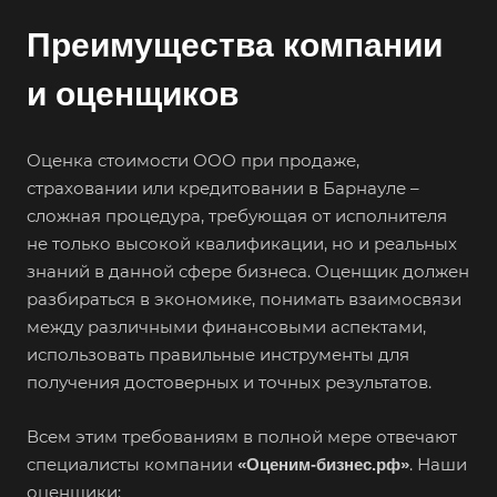
Большой Камень
Преимущества компании
Бор
и оценщиков
Борзя
Борисоглебск
Оценка стоимости ООО при продаже,
Боровичи
страховании или кредитовании в Барнауле –
Братск
сложная процедура, требующая от исполнителя
не только высокой квалификации, но и реальных
Бронницы
знаний в данной сфере бизнеса. Оценщик должен
Брянск
разбираться в экономике, понимать взаимосвязи
Бугульма
между различными финансовыми аспектами,
использовать правильные инструменты для
Бугуруслан
получения достоверных и точных результатов.
Бузулук
Буй
Всем этим требованиям в полной мере отвечают
Буйнакск
специалисты компании
. Наши
«Оценим-бизнес.рф»
оценщики:
Бутурлиновка