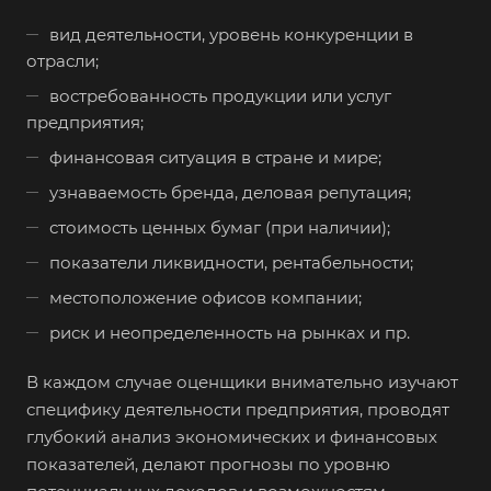
вид деятельности, уровень конкуренции в
Альметьевск
отрасли;
Анапа
востребованность продукции или услуг
Ангарск
предприятия;
Анжеро-Судженск
финансовая ситуация в стране и мире;
Апатиты
узнаваемость бренда, деловая репутация;
Апрелевка
стоимость ценных бумаг (при наличии);
Арамиль
показатели ликвидности, рентабельности;
Арзамас
местоположение офисов компании;
Архангельск
риск и неопределенность на рынках и пр.
Асбест
В каждом случае оценщики внимательно изучают
Асино
специфику деятельности предприятия, проводят
Астрахань
глубокий анализ экономических и финансовых
Ахтубинск
показателей, делают прогнозы по уровню
Ачинск