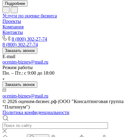
Подробнее
Канск
Карачев
Услуги по оценке бизнеса
Карпинск
Проекты
Компания
Касли
Контакты
Каспийск
8 (800) 302-27-74
Кашира
8 (800) 302-27-74
Кемерово
Заказать звонок
Керчь
E-mail
ocenim-biznes@mail.ru
Кизляр
Режим работы
Кимры
Пн. – Пт.: с 9:00 до 18:00
Кингисепп
Кинель
Заказать звонок
Кинешма
ocenim-biznes@mail.ru
Киржач
© 2026 оценим-бизнес.рф (ООО "Консалтинговая группа
Кириши
"Платинум")
Политика конфиденциальности
Киров
Кировск
Кисловодск
Клин