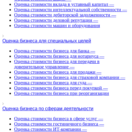
Белогорск
Оценка стоимости вклада в уставный капитал
—
Белорецк
Оценка стоимости интеллектуальной собственности
—
Оценка стоимости дебиторской задолженности
—
Белореченск
Оценка стоимости деловой репутации
—
Белоярский
Оценка стоимости машин и оборудования
Бердск
Березники
Оценка бизнеса для специальных целей
Бийск
Биробиджан
Оценка стоимости бизнеса для банка
—
Оценка стоимости бизнеса для нотариуса
—
Бирск
Оценка стоимости бизнеса для передачи в
Бирюч
доверительное управление
—
Благовещенск
Оценка стоимости бизнеса для продажи
—
Благодарный
Оценка стоимости бизнеса для страховой компании
—
Оценка стоимости бизнеса для суда
—
Богородицк
Оценка стоимости бизнеса перед покупкой
—
Боготол
Оценка стоимости бизнеса при реорганизации
Большой Камень
Бор
Оценка бизнеса по сферам деятельности
Борзя
Борисоглебск
Оценка стоимости бизнеса в сфере услуг
—
Оценка стоимости гостиничного бизнеса
—
Боровичи
Оценка стоимости ИТ-компании
—
Братск