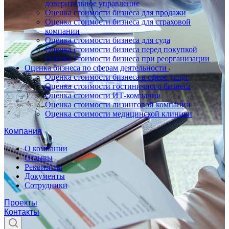
доверительное управление
Оценка стоимости бизнеса для продажи
Оценка стоимости бизнеса для страховой
компании
Оценка стоимости бизнеса для суда
Оценка стоимости бизнеса перед покупкой
Оценка стоимости бизнеса при реорганизации
Оценка бизнеса по сферам деятельности
Оценка стоимости бизнеса в сфере услуг
Оценка стоимости гостиничного бизнеса
Оценка стоимости ИТ-компании
Оценка стоимости лизинговой компании
Оценка стоимости медицинской клиники
Компания
О компании
Отзывы
Реквизиты
Документы
Сотрудники
Проекты
Контакты