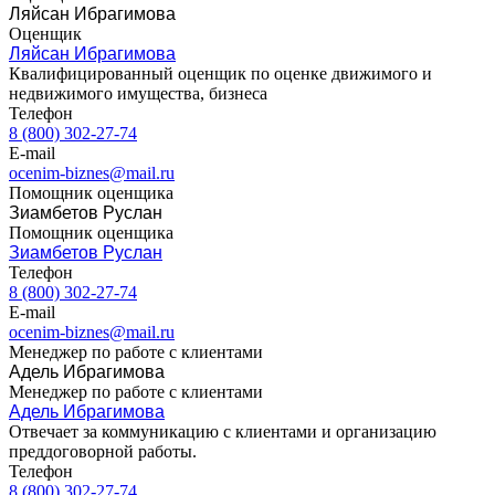
Ляйсан Ибрагимова
Вязьма
Оценщик
Вятские Поляны
Ляйсан Ибрагимова
Квалифицированный оценщик по оценке движимого и
Гай
недвижимого имущества, бизнеса
Гатчина
Телефон
Геленджик
8 (800) 302-27-74
Георгиевск
E-mail
ocenim-biznes@mail.ru
Глазов
Помощник оценщика
Горно-Алтайск
Зиамбетов Руслан
Городец
Помощник оценщика
Горячий Ключ
Зиамбетов Руслан
Телефон
Грозный
8 (800) 302-27-74
Губаха
E-mail
Губкин
ocenim-biznes@mail.ru
Менеджер по работе с клиентами
Губкинский
Адель Ибрагимова
Гуково
Менеджер по работе с клиентами
Гулькевичи
Адель Ибрагимова
Гусев
Отвечает за коммуникацию с клиентами и организацию
преддоговорной работы.
Гусь-Хрустальный
Телефон
Дедовск
8 (800) 302-27-74