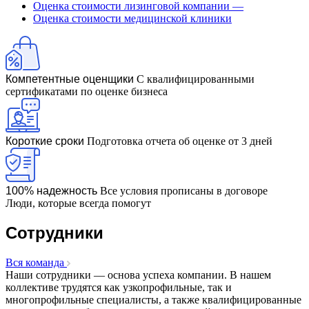
Оценка стоимости лизинговой компании
—
Бронницы
Оценка стоимости медицинской клиники
Брянск
Бугульма
Бугуруслан
Бузулук
Компетентные оценщики
С квалифицированными
сертификатами по оценке бизнеса
Буй
Буйнакск
Бутурлиновка
Валдай
Короткие сроки
Подготовка отчета об оценке от 3 дней
Валуйки
Великие Луки
Великий Новгород
100% надежность
Все условия прописаны в договоре
Люди, которые всегда помогут
Великий Устюг
Вельск
Сотрудники
Верещагино
Верхний Уфалей
Вся команда
Верхняя Пышма
Наши сотрудники — основа успеха компании. В нашем
Верхняя Салда
коллективе трудятся как узкопрофильные, так и
Видное
многопрофильные специалисты, а также квалифицированные