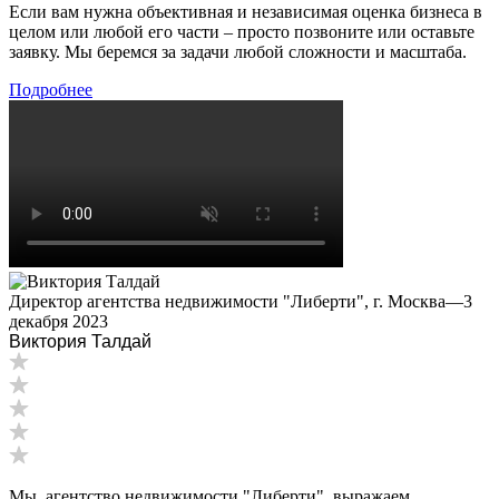
Если вам нужна объективная и независимая оценка бизнеса в
Ессентуки
целом или любой его части – просто позвоните или оставьте
Железногорск
заявку. Мы беремся за задачи любой сложности и масштаба.
Железногорск-Илимский
Подробнее
Жуковский
Заводоуковск
Заозерный
Заполярный
Зарайск
Заречный
Заринск
Звенигород
Директор агентства недвижимости "Либерти", г. Москва
—
3
Зеленоград
декабря 2023
Зеленодольск
Виктория Талдай
Зея
Златоуст
Иваново
Ивантеевка
Ижевск
Изобильный
Мы, агентство недвижимости "Либерти", выражаем