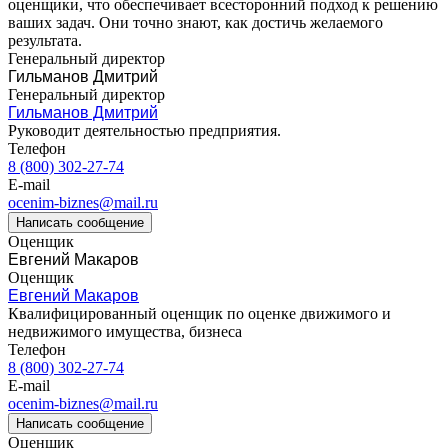
оценщики, что обеспечивает всесторонний подход к решению
Владивосток
ваших задач. Они точно знают, как достичь желаемого
Владикавказ
результата.
Владимир
Генеральный директор
Гильманов Дмитрий
Волгоград
Генеральный директор
Волгодонск
Гильманов Дмитрий
Волжск
Руководит деятельностью предприятия.
Волжский
Телефон
8 (800) 302-27-74
Вологда
E-mail
Волоколамск
ocenim-biznes@mail.ru
Волосово
Написать сообщение
Волхов
Оценщик
Евгений Макаров
Вольск
Оценщик
Воркута
Евгений Макаров
Воронеж
Квалифицированный оценщик по оценке движимого и
Воскресенск
недвижимого имущества, бизнеса
Телефон
Воткинск
8 (800) 302-27-74
Всеволожск
E-mail
Выборг
ocenim-biznes@mail.ru
Выкса
Написать сообщение
Оценщик
Вязники