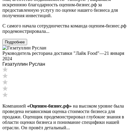
Ипатово
искреннюю благодарность оценим-бизнес.рф за
предоставленную услугу по оценке нашего бизнеса для
Ирбит
получения инвестиций.
Иркутск
Искитим
С самого начала сотрудничества команда оценим-бизнес.рф
Истра
продемонстрировала...
Ишим
Подробнее
Ишимбай
Йошкар-Ола
Руководитель ресторана доставки "Лайк Food"
—
21 января
2024
Казань
Гизатуллин Руслан
Калининград
Калуга
Камбарка
Каменка
Каменск-Уральский
Каменск-Шахтинский
Компанией
«Оценим-бизнес.рф»
на высоком уровне была
Камень-на-Оби
проведена независимая оценка стоимости бизнеса для
Камышин
продажи. Оценщик продемонстрировал глубокие знания в
Камышлов
области оценки бизнеса и понимание специфики нашей
отрасли. Он провёл детальный...
Канаш
Кандалакша