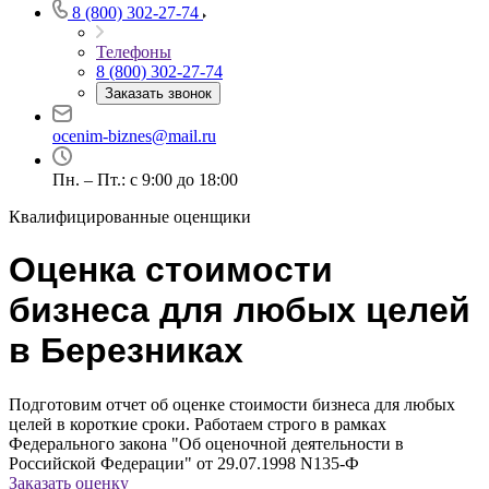
8 (800) 302-27-74
Телефоны
8 (800) 302-27-74
Заказать звонок
Например:
Березники
Абакан
ocenim-biznes@mail.ru
Абдулино
Пн. – Пт.: с 9:00 до 18:00
Абинск
Азов
Квалифицированные оценщики
Аксай
Алушта
Оценка стоимости
Альметьевск
бизнеса для любых целей
Анапа
Ангарск
в Березниках
Анжеро-Судженск
Апатиты
Подготовим отчет об оценке стоимости бизнеса для любых
Апрелевка
целей в короткие сроки. Работаем строго в рамках
Арамиль
Федерального закона "Об оценочной деятельности в
Арзамас
Российской Федерации" от 29.07.1998 N135-Ф
Заказать оценку
Архангельск