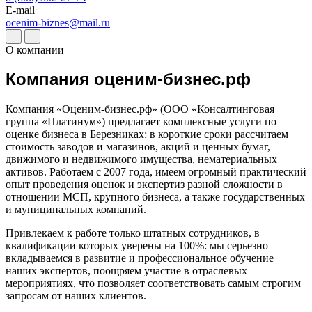
Дербент
E-mail
ocenim-biznes@mail.ru
Джанкой
Дзержинск
О компании
Дзержинский
Димитровград
Компания оценим-бизнес.рф
Дмитров
Долгопрудный
Компания «Оценим-бизнес.рф» (ООО «Консалтинговая
Домодедово
группа «Платинум») предлагает комплексные услуги по
оценке бизнеса в Березниках: в короткие сроки рассчитаем
Донецк
стоимость заводов и магазинов, акций и ценных бумаг,
Дубна
движимого и недвижимого имущества, нематериальных
Дюртюли
активов. Работаем с 2007 года, имеем огромный практический
Евпатория
опыт проведения оценок и экспертиз разной сложности в
отношении МСП, крупного бизнеса, а также государственных
Егорьевск
и муниципальных компаний.
Ейск
Екатеринбург
Привлекаем к работе только штатных сотрудников, в
квалификации которых уверены на 100%: мы серьезно
Елабуга
вкладываемся в развитие и профессиональное обучение
Елец
наших экспертов, поощряем участие в отраслевых
Елизово
мероприятиях, что позволяет соответствовать самым строгим
Енисейск
запросам от наших клиентов.
Ермолино