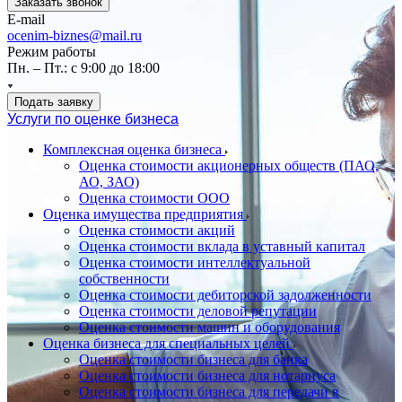
Заказать звонок
E-mail
ocenim-biznes@mail.ru
Режим работы
Пн. – Пт.: с 9:00 до 18:00
Подать заявку
Услуги по оценке бизнеса
Комплексная оценка бизнеса
Оценка стоимости акционерных обществ (ПАО,
АО, ЗАО)
Оценка стоимости ООО
Оценка имущества предприятия
Оценка стоимости акций
Оценка стоимости вклада в уставный капитал
Оценка стоимости интеллектуальной
собственности
Оценка стоимости дебиторской задолженности
Оценка стоимости деловой репутации
Оценка стоимости машин и оборудования
Оценка бизнеса для специальных целей
Оценка стоимости бизнеса для банка
Оценка стоимости бизнеса для нотариуса
Оценка стоимости бизнеса для передачи в