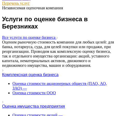
Перечень услуг
Асбест
Независимая оценочная компания
Асино
Астрахань
Услуги по оценке бизнеса в
Ахтубинск
Березниках
Ачинск
Аша
Все услуги по оценке бизнеса
Баймак
Оценим рыночную стоимость компании для любых целей: для
Балабаново
банка, нотариуса, суда, для целей покупки или продажи, при
реорганизации. Проводим как комплексную оценку бизнеса,
Балаково
так и отдельного имущества организации: акций, уставного
Балашиха
капитала, нематериальных активов, движимого и
Балашов
недвижимого имущества, машин и оборудования.
Барабинск
Комплексная оценка бизнеса
Барнаул
Батайск
Оценка стоимости акционерных обществ (ПАО, АО,
ЗАО)
—
Бахчисарай
Оценка стоимости ООО
Белая Калитва
Белгород
Белебей
Оценка имущества предприятия
Белово
Оценка стоимости акций
—