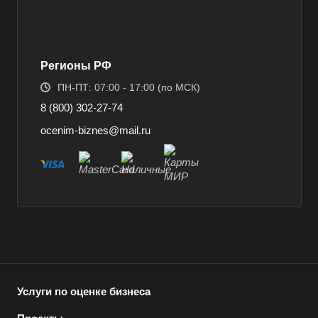
Ахтубинск
Ачинск
Аша
Регионы РФ
Баймак
ПН-ПТ: 07:00 - 17:00 (по МСК)
Балабаново
8 (800) 302-27-74
Балаково
ocenim-biznes@mail.ru
Балашиха
Балашов
Барабинск
Барнаул
Батайск
Бахчисарай
Белая Калитва
Услуги по оценке бизнеса
Белгород