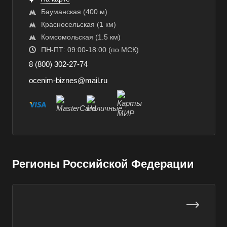
Аксай
Бауманская ​(400 м)
Алушта
​Красносельская (1 км)
​Комсомольская ​(1.5 км)
Альметьевск
ПН-ПТ: 09:00-18:00 (по МСК)
Анапа
8 (800) 302-27-74
Ангарск
ocenim-biznes@mail.ru
Анжеро-Судженск
Апатиты
Апрелевка
Арамиль
Арзамас
Регионы Российской Федерации
Архангельск
Асбест
Асино
Астрахань