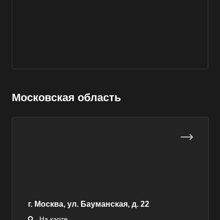
Выберите ваш город
Московская область
Например:
Березники
Абакан
Абдулино
Абинск
г. Москва, ул. Бауманская, д. 22
Азов
На карте