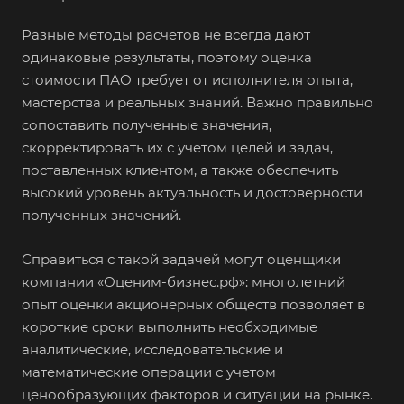
Архангельск
Разные методы расчетов не всегда дают
Асбест
одинаковые результаты, поэтому оценка
Асино
стоимости ПАО требует от исполнителя опыта,
мастерства и реальных знаний. Важно правильно
Астрахань
сопоставить полученные значения,
Ахтубинск
скорректировать их с учетом целей и задач,
Ачинск
поставленных клиентом, а также обеспечить
высокий уровень актуальность и достоверности
Аша
полученных значений.
Баймак
Балабаново
Справиться с такой задачей могут оценщики
Балаково
компании «Оценим-бизнес.рф»: многолетний
опыт оценки акционерных обществ позволяет в
Балашиха
короткие сроки выполнить необходимые
Балашов
аналитические, исследовательские и
Барабинск
математические операции с учетом
ценообразующих факторов и ситуации на рынке.
Барнаул