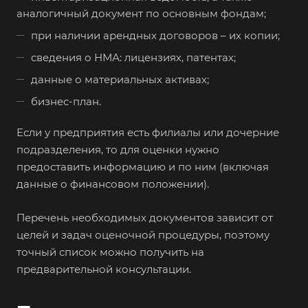
аналогичный документ по основным фондам;
Бирск
при наличии арендных договоров – их копии;
Бирюч
сведения о НМА: лицензиях, патентах;
Благовещенск
данные о материальных активах;
Благодарный
бизнес-план.
Богородицк
Боготол
Если у предприятия есть филиалы или дочерние
Большой Камень
подразделения, то для оценки нужно
предоставить информацию и по ним (включая
Бор
данные о финансовом положении).
Борзя
Борисоглебск
Перечень необходимых документов зависит от
целей и задач оценочной процедуры, поэтому
Боровичи
точный список можно получить на
Братск
предварительной консультации.
Бронницы
Брянск