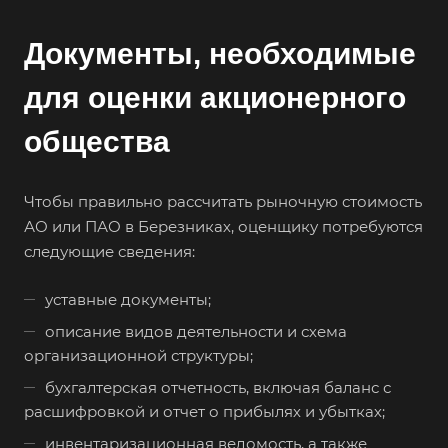
Батайск
Документы, необходимые
Бахчисарай
Белая Калитва
для оценки акционерного
Белгород
общества
Белебей
Белово
Чтобы правильно рассчитать рыночную стоимость
Белогорск
АО или ПАО в Березниках, оценщику потребуются
Белорецк
следующие сведения:
Белореченск
уставные документы;
Белоярский
описание видов деятельности и схема
Бердск
организационной структуры;
Березники
бухгалтерская отчетность, включая баланс с
Бийск
расшифровкой и отчет о прибылях и убытках;
Биробиджан
инвентаризационная ведомость, а также