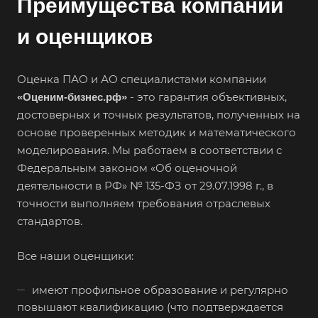
Преимущества компании
Бугульма
и оценщиков
Бугуруслан
Бузулук
Оценка ПАО и АО специалистами компании
Буй
- это гарантия объективных,
«Оценим-бизнес.рф»
Буйнакск
достоверных и точных результатов, полученных на
Бутурлиновка
основе проверенных методик и математического
моделирования. Мы работаем в соответствии с
Валдай
Федеральным законом «Об оценочной
Валуйки
деятельности в РФ» № 135-ФЗ от 29.07.1998 г., в
Великие Луки
точности выполняем требования отраслевых
Великий Новгород
стандартов.
Великий Устюг
Все наши оценщики:
Вельск
Верещагино
имеют профильное образование и регулярно
повышают квалификацию (что подтверждается
Верхний Уфалей