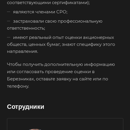
соответствующими сертификатами);
Верхняя Пышма
являются членами СРО;
Верхняя Салда
застраховали свою профессиональную
Видное
ответственность;
Владивосток
имеют реальный опыт оценки акционерных
Владикавказ
обществ, ценных бумаг, знают специфику этого
направления.
Владимир
Волгоград
Чтобы получить дополнительную информацию
Волгодонск
или согласовать проведение оценки в
Березниках, оставьте заявку на сайте или по
Волжск
телефону.
Волжский
Вологда
Сотрудники
Волоколамск
Волосово
Волхов