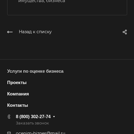
имущества, бизнеса
Георгиевск
Глазов
Горно-Алтайск
Назад к списку
Городец
Горячий Ключ
Грозный
Губаха
Услуги по оценке бизнеса
Губкин
Проекты
Губкинский
Гуково
Компания
Гулькевичи
Контакты
Гусев
8 (800) 302-27-74
Гусь-Хрустальный
Заказать звонок
Дедовск
ocenim-biznes@mail.ru