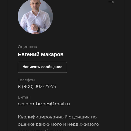
Вольск
Воркута
Воронеж
Воскресенск
Воткинск
Оценщик
Всеволожск
Евгений Макаров
Выборг
Написать сообщение
Выкса
Телефон
Вязники
8 (800) 302-27-74
Вязьма
E-mail
Вятские Поляны
ocenim-biznes@mail.ru
Гай
Квалифицированный оценщик по
Гатчина
оценке движимого и недвижимого
Геленджик