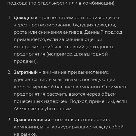
подхода (по отдельности или в комбинации):
Абакан
Абдулино
– расчет стоимости производится
Доходный
через прогнозирование будущих доходов,
Абинск
роста или снижения активов. Данный подход
Азов
применяется, если заказчика оценки
Аксай
интересует прибыль от акций, доходность
предприятия (например, для выгодной
Алушта
продажи).
Альметьевск
– внимание при вычислениях
Затратный
Анапа
уделяется чистым активам с последующей
Ангарск
корректировкой баланса компании. Стоимость
предприятия рассчитываются через объем
Анжеро-Судженск
понесенных издержек. Подход применим, если
Апатиты
АО является убыточным.
Апрелевка
– позволяет сопоставить
Сравнительный
Арамиль
компании, в т.ч. конкурирующие между собой
Арзамас
на рынке.