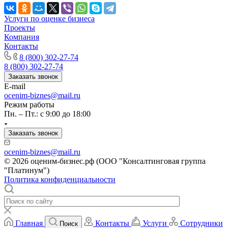
Калуга
Камбарка
Услуги по оценке бизнеса
Проекты
Каменка
Компания
Каменск-Уральский
Контакты
Каменск-Шахтинский
8 (800) 302-27-74
Камень-на-Оби
8 (800) 302-27-74
Камышин
Заказать звонок
E-mail
Камышлов
ocenim-biznes@mail.ru
Канаш
Режим работы
Кандалакша
Пн. – Пт.: с 9:00 до 18:00
Канск
Заказать звонок
Карачев
Карпинск
ocenim-biznes@mail.ru
Касли
© 2026 оценим-бизнес.рф (ООО "Консалтинговая группа
Каспийск
"Платинум")
Политика конфиденциальности
Кашира
Кемерово
Керчь
Кизляр
Главная
Контакты
Услуги
Сотрудники
Поиск
Кимры