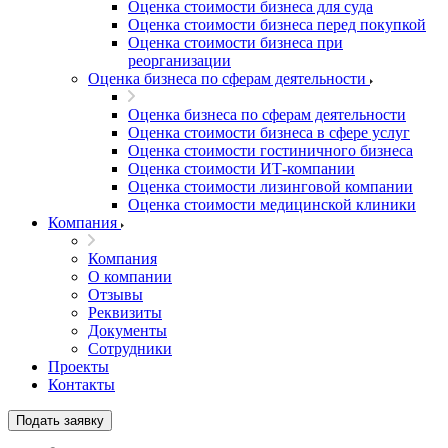
Оценка стоимости бизнеса для суда
Оценка стоимости бизнеса перед покупкой
Оценка стоимости бизнеса при
реорганизации
Оценка бизнеса по сферам деятельности
Оценка бизнеса по сферам деятельности
Оценка стоимости бизнеса в сфере услуг
Оценка стоимости гостиничного бизнеса
Оценка стоимости ИТ-компании
Оценка стоимости лизинговой компании
Оценка стоимости медицинской клиники
Выберите ваш город
Компания
Компания
О компании
Отзывы
Реквизиты
Например:
Документы
Березники
Абакан
Сотрудники
Абдулино
Проекты
Абинск
Контакты
Азов
Подать заявку
Аксай