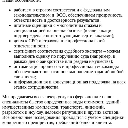
Наши особенности:
Дюртюли
Евпатория
работаем в строгом соответствии с федеральным
законодательством и ФСО, обеспечиваем прозрачность,
Егорьевск
объективность и достоверность результатов;
Ейск
штатные оценщики с многолетним стажем и
Екатеринбург
специализацией на оценке бизнеса (квалификация
Елабуга
подтверждена соответствующими сертификатами);
допуск СРО и страхование профессиональной
Елец
ответственности;
Елизово
сертификат соответствия судебного эксперта – можем
Енисейск
выполнять оценку по поручению суда (например, в
рамках дел о банкротстве или раздела имущества);
Ермолино
оптимизация процессов и профессионализм команды
Ессентуки
обеспечивают оперативное выполнение заданий любой
Железногорск
сложности;
Железногорск-Илимский
информационная и консультационная поддержка на всех
этапах сотрудничества.
Жуковский
Заводоуковск
Мы предлагаем весь спектр услуг в сфере оценки: наши
Заозерный
специалисты быстро определят все виды стоимости зданий,
имущественных комплексов, транспорта, лицензий,
Заполярный
разработок и ноу-хау, деловой репутации и других активов.
Зарайск
Все оценочные исследования проводятся с учетом специфики
Заречный
конкретного предприятия, требований банка и клиента.
Заринск