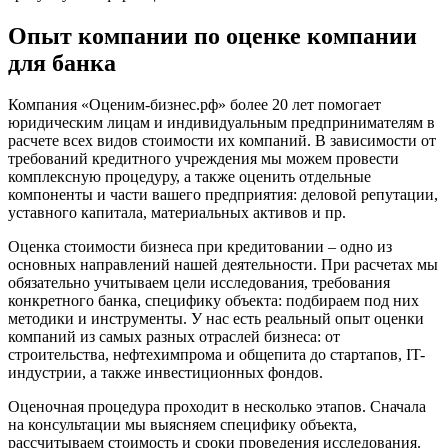
Волхов
Вольск
Опыт компании по оценке компании
Воркута
для банка
Воронеж
Воскресенск
Компания «Оценим-бизнес.рф» более 20 лет помогает
Воткинск
юридическим лицам и индивидуальным предпринимателям в
расчете всех видов стоимости их компаний. В зависимости от
Всеволожск
требований кредитного учреждения мы можем провести
Выборг
комплексную процедуру, а также оценить отдельные
Выкса
компоненты и части вашего предприятия: деловой репутации,
уставного капитала, материальных активов и пр.
Вязники
Вязьма
Оценка стоимости бизнеса при кредитовании – одно из
Вятские Поляны
основных направлений нашей деятельности. При расчетах мы
обязательно учитываем цели исследования, требования
Гай
конкретного банка, специфику объекта: подбираем под них
Гатчина
методики и инструменты. У нас есть реальный опыт оценки
Геленджик
компаний из самых разных отраслей бизнеса: от
Георгиевск
строительства, нефтехимпрома и общепита до стартапов, IT-
индустрии, а также инвестиционных фондов.
Глазов
Горно-Алтайск
Оценочная процедура проходит в несколько этапов. Сначала
Городец
на консультации мы выясняем специфику объекта,
рассчитываем стоимость и сроки проведения исследования.
Горячий Ключ