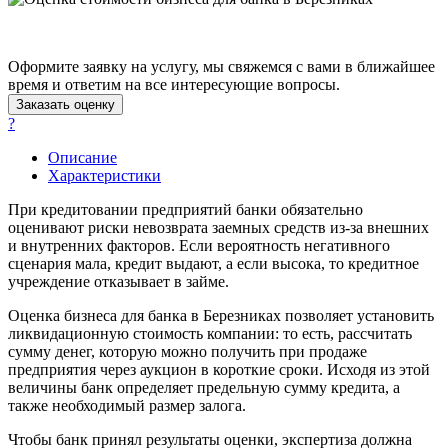
Балашов
Барабинск
Барнаул
Оформите заявку на услугу, мы свяжемся с вами в ближайшее
время и ответим на все интересующие вопросы.
Батайск
Заказать оценку
Бахчисарай
?
Белая Калитва
Белгород
Описание
Характеристики
Белебей
Белово
При кредитовании предприятий банки обязательно
Белогорск
оценивают риски невозврата заемных средств из-за внешних
и внутренних факторов. Если вероятность негативного
Белорецк
сценария мала, кредит выдают, а если высока, то кредитное
Белореченск
учреждение отказывает в займе.
Белоярский
Оценка бизнеса для банка в Березниках позволяет установить
Бердск
ликвидационную стоимость компании: то есть, рассчитать
Березники
сумму денег, которую можно получить при продаже
Бийск
предприятия через аукцион в короткие сроки. Исходя из этой
Биробиджан
величины банк определяет предельную сумму кредита, а
также необходимый размер залога.
Бирск
Бирюч
Чтобы банк принял результаты оценки, экспертиза должна