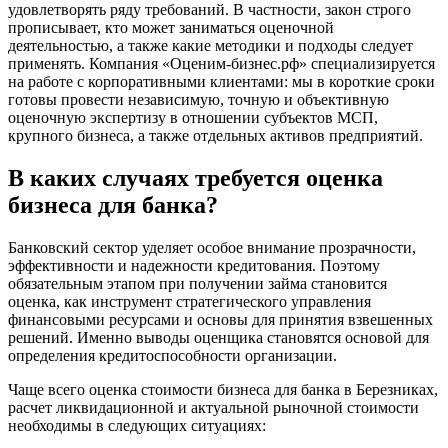
Благовещенск
удовлетворять ряду требований. В частности, закон строго
прописывает, кто может заниматься оценочной
Благодарный
деятельностью, а также какие методики и подходы следует
Богородицк
применять. Компания «Оценим-бизнес.рф» специализируется
Боготол
на работе с корпоративными клиентами: мы в короткие сроки
Большой Камень
готовы провести независимую, точную и объективную
оценочную экспертизу в отношении субъектов МСП,
Бор
крупного бизнеса, а также отдельных активов предприятий.
Борзя
Борисоглебск
В каких случаях требуется оценка
Боровичи
бизнеса для банка?
Братск
Бронницы
Банковский сектор уделяет особое внимание прозрачности,
Брянск
эффективности и надежности кредитования. Поэтому
Бугульма
обязательным этапом при получении займа становится
оценка, как инструмент стратегического управления
Бугуруслан
финансовыми ресурсами и основы для принятия взвешенных
Бузулук
решений. Именно выводы оценщика становятся основой для
Буй
определения кредитоспособности организации.
Буйнакск
Чаще всего оценка стоимости бизнеса для банка в Березниках,
Бутурлиновка
расчет ликвидационной и актуальной рыночной стоимости
Валдай
необходимы в следующих ситуациях:
Валуйки