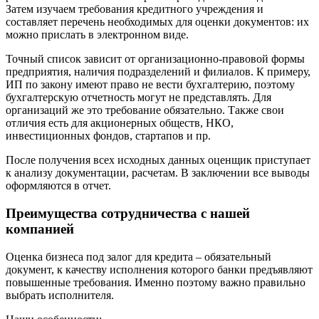
Затем изучаем требования кредитного учреждения и
Грозный
составляет перечень необходимых для оценки документов: их
Губаха
можно прислать в электронном виде.
Губкин
Точный список зависит от организационно-правовой формы
Губкинский
предприятия, наличия подразделений и филиалов. К примеру,
Гуково
ИП по закону имеют право не вести бухгалтерию, поэтому
Гулькевичи
бухгалтерскую отчетность могут не представлять. Для
организаций же это требование обязательно. Также свои
Гусев
отличия есть для акционерных обществ, НКО,
Гусь-Хрустальный
инвестиционных фондов, стартапов и пр.
Дедовск
После получения всех исходных данных оценщик приступает
Дербент
к анализу документации, расчетам. В заключении все выводы
Джанкой
оформляются в отчет.
Дзержинск
Дзержинский
Преимущества сотрудничества с нашей
Димитровград
компанией
Дмитров
Оценка бизнеса под залог для кредита – обязательный
Долгопрудный
документ, к качеству исполнения которого банки предъявляют
Домодедово
повышенные требования. Именно поэтому важно правильно
Донецк
выбрать исполнителя.
Дубна