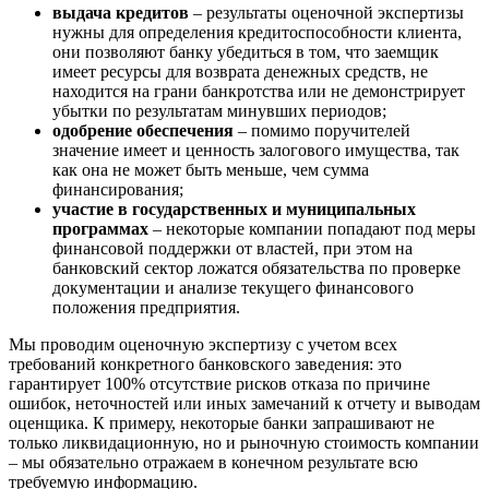
выдача кредитов
– результаты оценочной экспертизы
Великие Луки
нужны для определения кредитоспособности клиента,
Великий Новгород
они позволяют банку убедиться в том, что заемщик
Великий Устюг
имеет ресурсы для возврата денежных средств, не
находится на грани банкротства или не демонстрирует
Вельск
убытки по результатам минувших периодов;
Верещагино
одобрение обеспечения
– помимо поручителей
Верхний Уфалей
значение имеет и ценность залогового имущества, так
как она не может быть меньше, чем сумма
Верхняя Пышма
финансирования;
Верхняя Салда
участие в государственных и муниципальных
Видное
программах
– некоторые компании попадают под меры
Владивосток
финансовой поддержки от властей, при этом на
банковский сектор ложатся обязательства по проверке
Владикавказ
документации и анализе текущего финансового
Владимир
положения предприятия.
Волгоград
Мы проводим оценочную экспертизу с учетом всех
Волгодонск
требований конкретного банковского заведения: это
Волжск
гарантирует 100% отсутствие рисков отказа по причине
Волжский
ошибок, неточностей или иных замечаний к отчету и выводам
Вологда
оценщика. К примеру, некоторые банки запрашивают не
только ликвидационную, но и рыночную стоимость компании
Волоколамск
– мы обязательно отражаем в конечном результате всю
Волосово
требуемую информацию.