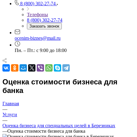
Алушта
8 (800) 302-27-74
Альметьевск
Телефоны
Анапа
8 (800) 302-27-74
Ангарск
Заказать звонок
Анжеро-Судженск
Апатиты
ocenim-biznes@mail.ru
Апрелевка
Пн. – Пт.: с 9:00 до 18:00
Арамиль
Арзамас
Архангельск
Асбест
Асино
Оценка стоимости бизнеса для
Астрахань
банка
Ахтубинск
Ачинск
Главная
Аша
—
Баймак
Услуги
—
Балабаново
Оценка бизнеса для специальных целей в Березниках
Балаково
—
Оценка стоимости бизнеса для банка
Балашиха