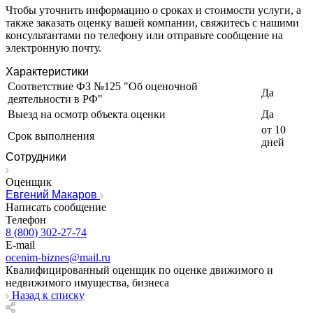
Чтобы уточнить информацию о сроках и стоимости услуги, а
Звенигород
также заказать оценку вашей компании, свяжитесь с нашими
Зеленоград
консультантами по телефону или отправьте сообщение на
Зеленодольск
электронную почту.
Зея
Характеристики
Златоуст
Соответствие ФЗ №125 "Об оценочной
Да
Иваново
деятельности в РФ"
Ивантеевка
Выезд на осмотр объекта оценки
Да
Ижевск
от 10
Срок выполнения
дней
Изобильный
Сотрудники
Ипатово
Ирбит
Оценщик
Иркутск
Евгений Макаров
Написать сообщение
Искитим
Телефон
Истра
8 (800) 302-27-74
Ишим
E-mail
Ишимбай
ocenim-biznes@mail.ru
Квалифицированный оценщик по оценке движимого и
Йошкар-Ола
недвижимого имущества, бизнеса
Казань
Назад к списку
Калининград