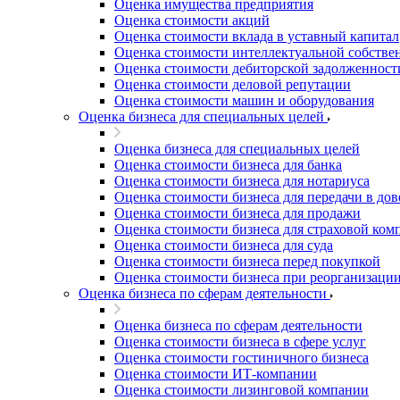
Оценка имущества предприятия
Благовещенск
Оценка стоимости акций
Благодарный
Оценка стоимости вклада в уставный капитал
Богородицк
Оценка стоимости интеллектуальной собстве
Боготол
Оценка стоимости дебиторской задолженност
Оценка стоимости деловой репутации
Большой Камень
Оценка стоимости машин и оборудования
Бор
Оценка бизнеса для специальных целей
Борзя
Оценка бизнеса для специальных целей
Борисоглебск
Оценка стоимости бизнеса для банка
Боровичи
Оценка стоимости бизнеса для нотариуса
Братск
Оценка стоимости бизнеса для передачи в до
Бронницы
Оценка стоимости бизнеса для продажи
Оценка стоимости бизнеса для страховой ком
Брянск
Оценка стоимости бизнеса для суда
Бугульма
Оценка стоимости бизнеса перед покупкой
Бугуруслан
Оценка стоимости бизнеса при реорганизаци
Оценка бизнеса по сферам деятельности
Бузулук
Буй
Оценка бизнеса по сферам деятельности
Буйнакск
Оценка стоимости бизнеса в сфере услуг
Бутурлиновка
Оценка стоимости гостиничного бизнеса
Оценка стоимости ИТ-компании
Валдай
Оценка стоимости лизинговой компании
Валуйки