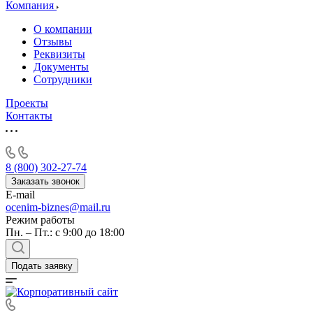
Алушта
Компания
Альметьевск
О компании
Анапа
Отзывы
Ангарск
Реквизиты
Документы
Анжеро-Судженск
Сотрудники
Апатиты
Апрелевка
Проекты
Контакты
Арамиль
Арзамас
Архангельск
Асбест
8 (800) 302-27-74
Асино
Заказать звонок
E-mail
Астрахань
ocenim-biznes@mail.ru
Ахтубинск
Режим работы
Ачинск
Пн. – Пт.: с 9:00 до 18:00
Аша
Баймак
Подать заявку
Балабаново
Балаково
Балашиха