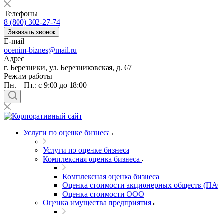
Балашов
Телефоны
Барабинск
8 (800) 302-27-74
Барнаул
Заказать звонок
E-mail
Батайск
ocenim-biznes@mail.ru
Бахчисарай
Адрес
Белая Калитва
г. Березники, ул. Березниковская, д. 67
Белгород
Режим работы
Пн. – Пт.: с 9:00 до 18:00
Белебей
Белово
Белогорск
Белорецк
Белореченск
Услуги по оценке бизнеса
Белоярский
Услуги по оценке бизнеса
Бердск
Комплексная оценка бизнеса
Березники
Комплексная оценка бизнеса
Бийск
Оценка стоимости акционерных обществ (ПА
Биробиджан
Оценка стоимости ООО
Бирск
Оценка имущества предприятия
Бирюч