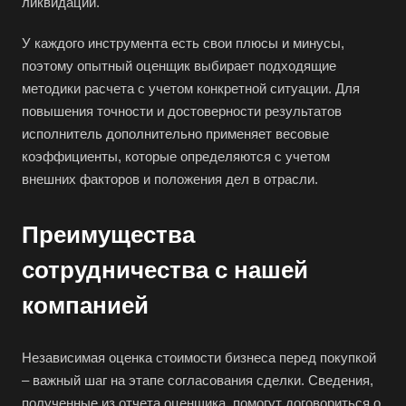
ликвидации.
Аша
Баймак
У каждого инструмента есть свои плюсы и минусы,
поэтому опытный оценщик выбирает подходящие
Балабаново
методики расчета с учетом конкретной ситуации. Для
Балаково
повышения точности и достоверности результатов
Балашиха
исполнитель дополнительно применяет весовые
Балашов
коэффициенты, которые определяются с учетом
внешних факторов и положения дел в отрасли.
Барабинск
Барнаул
Преимущества
Батайск
сотрудничества с нашей
Бахчисарай
Белая Калитва
компанией
Белгород
Белебей
Независимая оценка стоимости бизнеса перед покупкой
– важный шаг на этапе согласования сделки. Сведения,
Белово
полученные из отчета оценщика, помогут договориться о