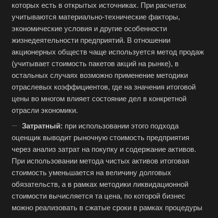
Альметьевск
которых есть в открытых источниках. При расчетах
учитываются материально-технические факторы,
Анапа
экономические условия и другие особенности
Ангарск
жизнедеятельности предприятий. В отношении
Анжеро-Судженск
акционерных обществ чаще используется метод продаж
(учитывает стоимость пакетов акций на рынке), в
Апатиты
остальных случаях возможно применение методики
Апрелевка
отраслевых коэффициентов, где на значения итоговой
Арамиль
цены во многом влияет состояние дел в конкретной
отрасли экономики.
Арзамас
Затратный:
при использовании этого подхода
Архангельск
оценщик выводит рыночную стоимость предприятия
Асбест
через анализ затрат на покупку и содержание активов.
Асино
При использовании метода чистых активов итоговая
стоимость уменьшается на величину долговых
Астрахань
обязательств, а в рамках методики ликвидационной
Ахтубинск
стоимости вычисляется та цена, по которой бизнес
Ачинск
можно реализовать в сжатые сроки в рамках процедуры