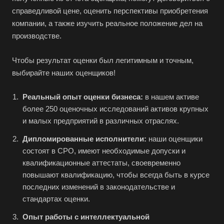
Белогорск
справедливой цене, оценить перспективы приобретения
Белорецк
компании, а также изучить реальное положение дел на
производстве.
Белореченск
Белоярский
Чтобы результат оценки был легитимным и точным,
Бердск
выбирайте наших оценщиков!
Березники
Реальный опыт оценки бизнеса:
в нашем активе
Бийск
более 250 оценочных исследований активов крупных
Биробиджан
и малых предприятий в различных отраслях.
Бирск
Дипломированные исполнители:
наши оценщики
Бирюч
состоят в СРО, имеют необходимые допуски и
квалификационные аттестаты, своевременно
Благовещенск
повышают квалификацию, чтобы всегда быть в курсе
Благодарный
последних изменений в законодательстве и
Богородицк
стандартах оценки.
Боготол
Опыт работы с интеллектуальной