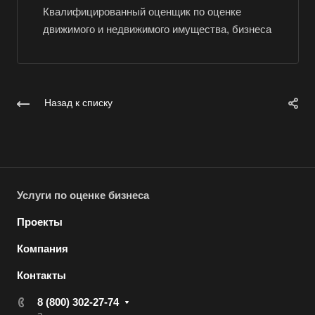
Волгоград
Квалифицированный оценщик по оценке
движимого и недвижимого имущества, бизнеса
Волгодонск
Волжск
Волжский
Вологда
Назад к списку
Волоколамск
Волосово
Волхов
Вольск
Услуги по оценке бизнеса
Воркута
Проекты
Воронеж
Компания
Воскресенск
Контакты
Воткинск
Всеволожск
8 (800) 302-27-74