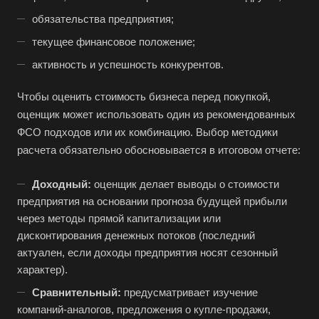
обязательства предприятия;
текущее финансовое положение;
активность и успешность конкурентов.
Выберите ваш город
Чтобы оценить стоимость бизнеса перед покупкой,
оценщик может использовать один из рекомендованных
ФСО подходов или их комбинацию. Выбор методики
расчета обязательно обосновывается в итоговом отчете:
Например:
Березники
Доходный:
оценщик делает выводы о стоимости
Абакан
предприятия на основании прогноза будущей прибыли
Абдулино
через методы прямой капитализации или
Абинск
дисконтирования денежных потоков (последний
актуален, если доходы предприятия носят сезонный
Азов
характер).
Аксай
Сравнительный:
предусматривает изучение
Алушта
компаний-аналогов, предложения о купле-продажи,