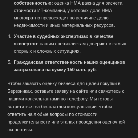
собственностью:
оценка НМА важна для расчета
Большой Камень
стоимости ИТ-компаний, у которых доля НМА
Бор
многократно превосходит по величине долю
Борзя
недвижимости и иных материальных ресурсов.
Борисоглебск
Участие в судебных экспертизах в качестве
Боровичи
экспертов:
нашим специалистам доверяют в самых
спорных и сложных ситуациях.
Братск
Гражданская ответственность наших оценщиков
Бронницы
застрахована на сумму 150 млн. руб.
Брянск
Бугульма
Чтобы заказать оценку бизнеса для целей покупки в
Березниках, оставьте заявку на сайте или свяжитесь с
Бугуруслан
нашими консультантами по телефону. Мы готовы
Бузулук
встретиться на бесплатной консультации, чтобы
Буй
ответить на любые вопросы по стоимости,
Буйнакск
продолжительности или этапах проведения оценочной
экспертизы.
Бутурлиновка