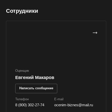
Валдай
Сотрудники
Валуйки
Великие Луки
Великий Новгород
Великий Устюг
Вельск
Верещагино
Верхний Уфалей
Верхняя Пышма
Оценщик
Верхняя Салда
Евгений Макаров
Видное
Написать сообщение
Владивосток
Владикавказ
Телефон
E-mail
8 (800) 302-27-74
ocenim-biznes@mail.ru
Владимир