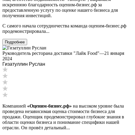
Ипатово
искреннюю благодарность оценим-бизнес.рф за
предоставленную услугу по оценке нашего бизнеса для
Ирбит
получения инвестиций.
Иркутск
Искитим
С самого начала сотрудничества команда оценим-бизнес.рф
Истра
продемонстрировала...
Ишим
Подробнее
Ишимбай
Йошкар-Ола
Руководитель ресторана доставки "Лайк Food"
—
21 января
2024
Казань
Гизатуллин Руслан
Калининград
Калуга
Камбарка
Каменка
Каменск-Уральский
Каменск-Шахтинский
Компанией
«Оценим-бизнес.рф»
на высоком уровне была
Камень-на-Оби
проведена независимая оценка стоимости бизнеса для
Камышин
продажи. Оценщик продемонстрировал глубокие знания в
Камышлов
области оценки бизнеса и понимание специфики нашей
отрасли. Он провёл детальный...
Канаш
Кандалакша