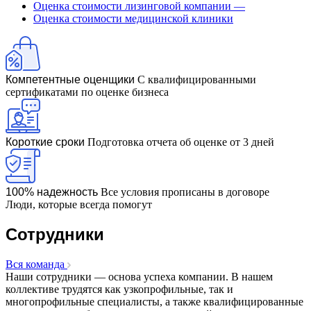
Оценка стоимости лизинговой компании
—
Бронницы
Оценка стоимости медицинской клиники
Брянск
Бугульма
Бугуруслан
Бузулук
Компетентные оценщики
С квалифицированными
сертификатами по оценке бизнеса
Буй
Буйнакск
Бутурлиновка
Валдай
Короткие сроки
Подготовка отчета об оценке от 3 дней
Валуйки
Великие Луки
Великий Новгород
100% надежность
Все условия прописаны в договоре
Люди, которые всегда помогут
Великий Устюг
Вельск
Сотрудники
Верещагино
Верхний Уфалей
Вся команда
Верхняя Пышма
Наши сотрудники — основа успеха компании. В нашем
Верхняя Салда
коллективе трудятся как узкопрофильные, так и
Видное
многопрофильные специалисты, а также квалифицированные