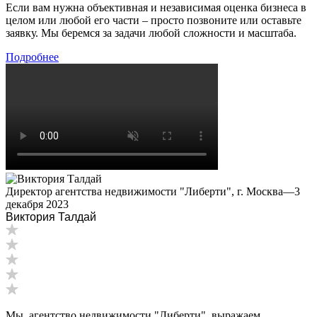
Если вам нужна объективная и независимая оценка бизнеса в
Ессентуки
целом или любой его части – просто позвоните или оставьте
Железногорск
заявку. Мы беремся за задачи любой сложности и масштаба.
Железногорск-Илимский
Подробнее
Жуковский
Заводоуковск
Заозерный
Заполярный
Зарайск
Заречный
Заринск
Звенигород
Директор агентства недвижимости "Либерти", г. Москва
—
3
Зеленоград
декабря 2023
Зеленодольск
Виктория Талдай
Зея
Златоуст
Иваново
Ивантеевка
Ижевск
Изобильный
Мы, агентство недвижимости "Либерти", выражаем