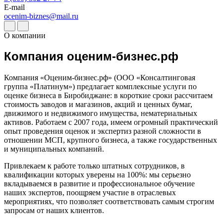
Дербент
E-mail
ocenim-biznes@mail.ru
Джанкой
Дзержинск
О компании
Дзержинский
Димитровград
Компания оценим-бизнес.рф
Дмитров
Долгопрудный
Компания «Оценим-бизнес.рф» (ООО «Консалтинговая
Домодедово
группа «Платинум») предлагает комплексные услуги по
оценке бизнеса в Биробиджане: в короткие сроки рассчитаем
Донецк
стоимость заводов и магазинов, акций и ценных бумаг,
Дубна
движимого и недвижимого имущества, нематериальных
Дюртюли
активов. Работаем с 2007 года, имеем огромный практический
Евпатория
опыт проведения оценок и экспертиз разной сложности в
отношении МСП, крупного бизнеса, а также государственных
Егорьевск
и муниципальных компаний.
Ейск
Екатеринбург
Привлекаем к работе только штатных сотрудников, в
квалификации которых уверены на 100%: мы серьезно
Елабуга
вкладываемся в развитие и профессиональное обучение
Елец
наших экспертов, поощряем участие в отраслевых
Елизово
мероприятиях, что позволяет соответствовать самым строгим
Енисейск
запросам от наших клиентов.
Ермолино