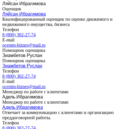
Ляйсан Ибрагимова
Вязьма
Оценщик
Вятские Поляны
Ляйсан Ибрагимова
Квалифицированный оценщик по оценке движимого и
Гай
недвижимого имущества, бизнеса
Гатчина
Телефон
Геленджик
8 (800) 302-27-74
Георгиевск
E-mail
ocenim-biznes@mail.ru
Глазов
Помощник оценщика
Горно-Алтайск
Зиамбетов Руслан
Городец
Помощник оценщика
Горячий Ключ
Зиамбетов Руслан
Телефон
Грозный
8 (800) 302-27-74
Губаха
E-mail
Губкин
ocenim-biznes@mail.ru
Менеджер по работе с клиентами
Губкинский
Адель Ибрагимова
Гуково
Менеджер по работе с клиентами
Гулькевичи
Адель Ибрагимова
Гусев
Отвечает за коммуникацию с клиентами и организацию
преддоговорной работы.
Гусь-Хрустальный
Телефон
Дедовск
8 (800) 302-27-74