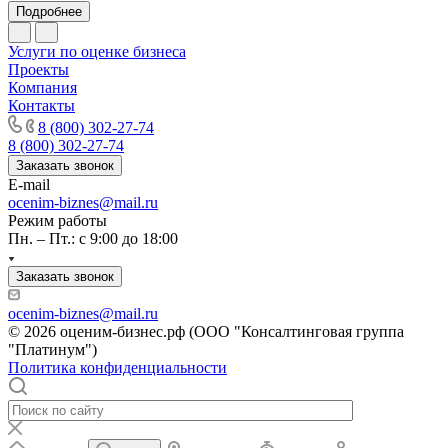
Подробнее
Канск
Карачев
Услуги по оценке бизнеса
Карпинск
Проекты
Компания
Касли
Контакты
Каспийск
8 (800) 302-27-74
Кашира
8 (800) 302-27-74
Кемерово
Заказать звонок
Керчь
E-mail
ocenim-biznes@mail.ru
Кизляр
Режим работы
Кимры
Пн. – Пт.: с 9:00 до 18:00
Кингисепп
Кинель
Заказать звонок
Кинешма
ocenim-biznes@mail.ru
Киржач
© 2026 оценим-бизнес.рф (ООО "Консалтинговая группа
Кириши
"Платинум")
Политика конфиденциальности
Киров
Кировск
Кисловодск
Клин