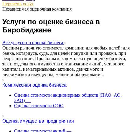
Перечень услуг
Асбест
Независимая оценочная компания
Асино
Астрахань
Услуги по оценке бизнеса в
Ахтубинск
Биробиджане
Ачинск
Аша
Все услуги по оценке бизнеса
Баймак
Оценим рыночную стоимость компании для любых целей: для
Балабаново
банка, нотариуса, суда, для целей покупки или продажи, при
реорганизации. Проводим как комплексную оценку бизнеса,
Балаково
так и отдельного имущества организации: акций, уставного
Балашиха
капитала, нематериальных активов, движимого и
Балашов
недвижимого имущества, машин и оборудования.
Барабинск
Комплексная оценка бизнеса
Барнаул
Батайск
Оценка стоимости акционерных обществ (ПАО, АО,
ЗАО)
—
Бахчисарай
Оценка стоимости ООО
Белая Калитва
Белгород
Белебей
Оценка имущества предприятия
Белово
Оценка стоимости акций
—