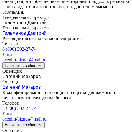
оценщики, что обеспечивает всесторонний подход к решению
Владивосток
ваших задач. Они точно знают, как достичь желаемого
Владикавказ
результата.
Владимир
Генеральный директор
Гильманов Дмитрий
Волгоград
Генеральный директор
Волгодонск
Гильманов Дмитрий
Волжск
Руководит деятельностью предприятия.
Волжский
Телефон
8 (800) 302-27-74
Вологда
E-mail
Волоколамск
ocenim-biznes@mail.ru
Волосово
Написать сообщение
Волхов
Оценщик
Евгений Макаров
Вольск
Оценщик
Воркута
Евгений Макаров
Воронеж
Квалифицированный оценщик по оценке движимого и
Воскресенск
недвижимого имущества, бизнеса
Телефон
Воткинск
8 (800) 302-27-74
Всеволожск
E-mail
Выборг
ocenim-biznes@mail.ru
Выкса
Написать сообщение
Оценщик
Вязники