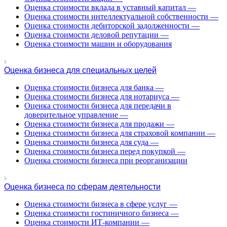
Белогорск
Оценка стоимости вклада в уставный капитал
—
Белорецк
Оценка стоимости интеллектуальной собственности
—
Оценка стоимости дебиторской задолженности
—
Белореченск
Оценка стоимости деловой репутации
—
Белоярский
Оценка стоимости машин и оборудования
Бердск
Березники
Оценка бизнеса для специальных целей
Бийск
Биробиджан
Оценка стоимости бизнеса для банка
—
Оценка стоимости бизнеса для нотариуса
—
Бирск
Оценка стоимости бизнеса для передачи в
Бирюч
доверительное управление
—
Благовещенск
Оценка стоимости бизнеса для продажи
—
Благодарный
Оценка стоимости бизнеса для страховой компании
—
Оценка стоимости бизнеса для суда
—
Богородицк
Оценка стоимости бизнеса перед покупкой
—
Боготол
Оценка стоимости бизнеса при реорганизации
Большой Камень
Бор
Оценка бизнеса по сферам деятельности
Борзя
Борисоглебск
Оценка стоимости бизнеса в сфере услуг
—
Оценка стоимости гостиничного бизнеса
—
Боровичи
Оценка стоимости ИТ-компании
—
Братск