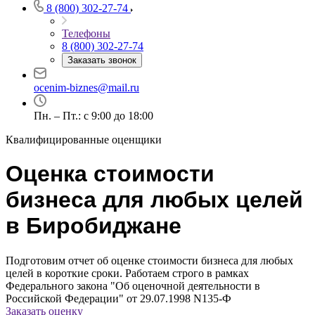
8 (800) 302-27-74
Телефоны
8 (800) 302-27-74
Заказать звонок
Например:
Биробиджан
Абакан
ocenim-biznes@mail.ru
Абдулино
Пн. – Пт.: с 9:00 до 18:00
Абинск
Азов
Квалифицированные оценщики
Аксай
Алушта
Оценка стоимости
Альметьевск
бизнеса для любых целей
Анапа
Ангарск
в Биробиджане
Анжеро-Судженск
Апатиты
Подготовим отчет об оценке стоимости бизнеса для любых
Апрелевка
целей в короткие сроки. Работаем строго в рамках
Арамиль
Федерального закона "Об оценочной деятельности в
Арзамас
Российской Федерации" от 29.07.1998 N135-Ф
Заказать оценку
Архангельск