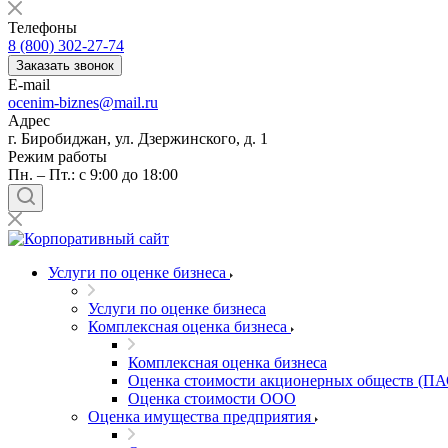
Балашов
Телефоны
Барабинск
8 (800) 302-27-74
Барнаул
Заказать звонок
E-mail
Батайск
ocenim-biznes@mail.ru
Бахчисарай
Адрес
Белая Калитва
г. Биробиджан, ул. Дзержинского, д. 1
Белгород
Режим работы
Пн. – Пт.: с 9:00 до 18:00
Белебей
Белово
Белогорск
Белорецк
Белореченск
Услуги по оценке бизнеса
Белоярский
Услуги по оценке бизнеса
Бердск
Комплексная оценка бизнеса
Березники
Комплексная оценка бизнеса
Бийск
Оценка стоимости акционерных обществ (ПА
Биробиджан
Оценка стоимости ООО
Бирск
Оценка имущества предприятия
Бирюч