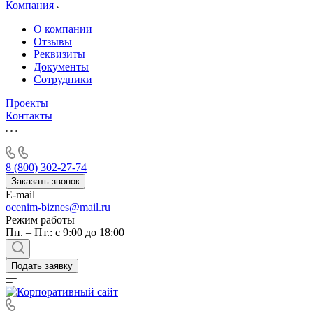
Алушта
Компания
Альметьевск
О компании
Анапа
Отзывы
Ангарск
Реквизиты
Документы
Анжеро-Судженск
Сотрудники
Апатиты
Апрелевка
Проекты
Контакты
Арамиль
Арзамас
Архангельск
Асбест
8 (800) 302-27-74
Асино
Заказать звонок
E-mail
Астрахань
ocenim-biznes@mail.ru
Ахтубинск
Режим работы
Ачинск
Пн. – Пт.: с 9:00 до 18:00
Аша
Баймак
Подать заявку
Балабаново
Балаково
Балашиха