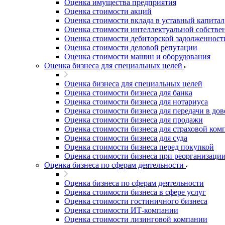
Оценка имущества предприятия
Благовещенск
Оценка стоимости акций
Благодарный
Оценка стоимости вклада в уставный капитал
Богородицк
Оценка стоимости интеллектуальной собстве
Боготол
Оценка стоимости дебиторской задолженност
Оценка стоимости деловой репутации
Большой Камень
Оценка стоимости машин и оборудования
Бор
Оценка бизнеса для специальных целей
Борзя
Оценка бизнеса для специальных целей
Борисоглебск
Оценка стоимости бизнеса для банка
Боровичи
Оценка стоимости бизнеса для нотариуса
Братск
Оценка стоимости бизнеса для передачи в до
Бронницы
Оценка стоимости бизнеса для продажи
Оценка стоимости бизнеса для страховой ком
Брянск
Оценка стоимости бизнеса для суда
Бугульма
Оценка стоимости бизнеса перед покупкой
Бугуруслан
Оценка стоимости бизнеса при реорганизаци
Оценка бизнеса по сферам деятельности
Бузулук
Буй
Оценка бизнеса по сферам деятельности
Буйнакск
Оценка стоимости бизнеса в сфере услуг
Бутурлиновка
Оценка стоимости гостиничного бизнеса
Оценка стоимости ИТ-компании
Валдай
Оценка стоимости лизинговой компании
Валуйки