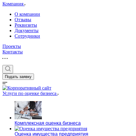
Компания
О компании
Отзывы
Реквизиты
Документы
Сотрудники
Проекты
Контакты
Выберите ваш г
Подать заявку
Например:
Биробиджан
Услуги по оценке бизнеса
Абакан
Абдулино
Абинск
Комплексная оценка бизнеса
Азов
Аксай
Оценка имущества предприятия