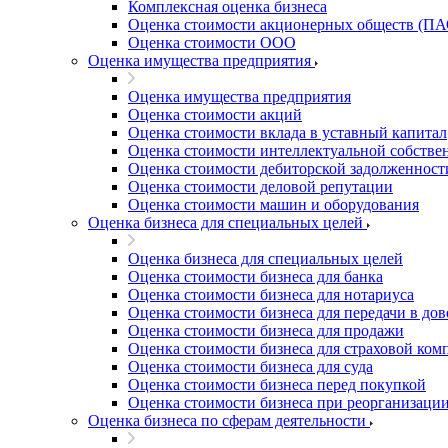
Комплексная оценка бизнеса
Благовещенск
Оценка стоимости акционерных обществ (ПА
Благодарный
Оценка стоимости ООО
Богородицк
Оценка имущества предприятия
Боготол
Оценка имущества предприятия
Большой Камень
Оценка стоимости акций
Бор
Оценка стоимости вклада в уставный капитал
Борзя
Оценка стоимости интеллектуальной собстве
Борисоглебск
Оценка стоимости дебиторской задолженност
Оценка стоимости деловой репутации
Боровичи
Оценка стоимости машин и оборудования
Братск
Оценка бизнеса для специальных целей
Бронницы
Оценка бизнеса для специальных целей
Брянск
Оценка стоимости бизнеса для банка
Бугульма
Оценка стоимости бизнеса для нотариуса
Бугуруслан
Оценка стоимости бизнеса для передачи в до
Бузулук
Оценка стоимости бизнеса для продажи
Оценка стоимости бизнеса для страховой ком
Буй
Оценка стоимости бизнеса для суда
Буйнакск
Оценка стоимости бизнеса перед покупкой
Бутурлиновка
Оценка стоимости бизнеса при реорганизаци
Оценка бизнеса по сферам деятельности
Валдай
Валуйки