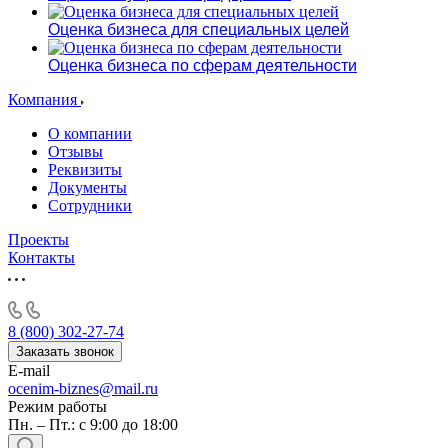
Алушта
Альметьевск
Оценка бизнеса для специальных целей
Анапа
Оценка бизнеса по сферам деятельности
Ангарск
Анжеро-Судженск
Компания
Апатиты
О компании
Апрелевка
Отзывы
Арамиль
Реквизиты
Документы
Арзамас
Сотрудники
Архангельск
Асбест
Проекты
Контакты
Асино
Астрахань
Ахтубинск
Ачинск
8 (800) 302-27-74
Аша
Заказать звонок
E-mail
Баймак
ocenim-biznes@mail.ru
Балабаново
Режим работы
Балаково
Пн. – Пт.: с 9:00 до 18:00
Балашиха