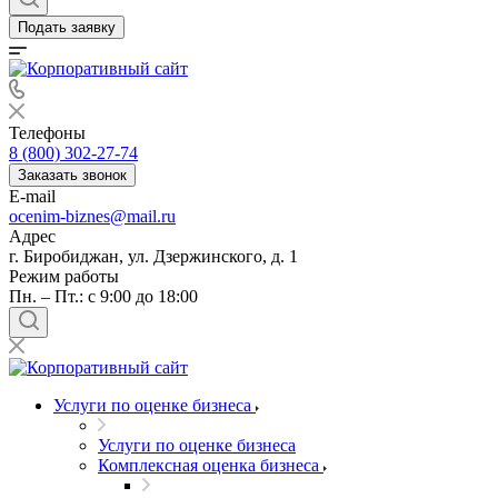
Балашов
Подать заявку
Барабинск
Барнаул
Батайск
Бахчисарай
Телефоны
Белая Калитва
8 (800) 302-27-74
Белгород
Заказать звонок
E-mail
Белебей
ocenim-biznes@mail.ru
Белово
Адрес
Белогорск
г. Биробиджан, ул. Дзержинского, д. 1
Белорецк
Режим работы
Пн. – Пт.: с 9:00 до 18:00
Белореченск
Белоярский
Бердск
Березники
Бийск
Услуги по оценке бизнеса
Биробиджан
Услуги по оценке бизнеса
Бирск
Комплексная оценка бизнеса
Бирюч