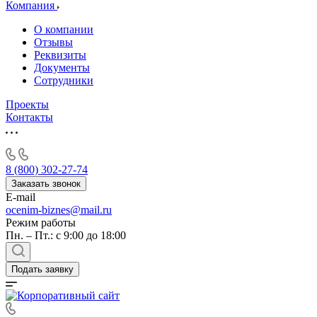
Алушта
Компания
Альметьевск
О компании
Анапа
Отзывы
Ангарск
Реквизиты
Документы
Анжеро-Судженск
Сотрудники
Апатиты
Апрелевка
Проекты
Контакты
Арамиль
Арзамас
Архангельск
Асбест
8 (800) 302-27-74
Асино
Заказать звонок
E-mail
Астрахань
ocenim-biznes@mail.ru
Ахтубинск
Режим работы
Ачинск
Пн. – Пт.: с 9:00 до 18:00
Аша
Баймак
Подать заявку
Балабаново
Балаково
Балашиха