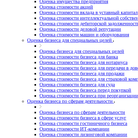
Оценка имущества предприятия
Благовещенск
Оценка стоимости акций
Благодарный
Оценка стоимости вклада в уставный капитал
Богородицк
Оценка стоимости интеллектуальной собстве
Боготол
Оценка стоимости дебиторской задолженност
Оценка стоимости деловой репутации
Большой Камень
Оценка стоимости машин и оборудования
Бор
Оценка бизнеса для специальных целей
Борзя
Оценка бизнеса для специальных целей
Борисоглебск
Оценка стоимости бизнеса для банка
Боровичи
Оценка стоимости бизнеса для нотариуса
Братск
Оценка стоимости бизнеса для передачи в до
Бронницы
Оценка стоимости бизнеса для продажи
Оценка стоимости бизнеса для страховой ком
Брянск
Оценка стоимости бизнеса для суда
Бугульма
Оценка стоимости бизнеса перед покупкой
Бугуруслан
Оценка стоимости бизнеса при реорганизаци
Оценка бизнеса по сферам деятельности
Бузулук
Буй
Оценка бизнеса по сферам деятельности
Буйнакск
Оценка стоимости бизнеса в сфере услуг
Бутурлиновка
Оценка стоимости гостиничного бизнеса
Оценка стоимости ИТ-компании
Валдай
Оценка стоимости лизинговой компании
Валуйки