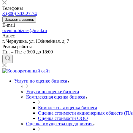
Балашов
Телефоны
Барабинск
8 (800) 302-27-74
Барнаул
Заказать звонок
E-mail
Батайск
ocenim-biznes@mail.ru
Бахчисарай
Адрес
Белая Калитва
г. Чернушка, ул. Юбилейная, д. 7
Белгород
Режим работы
Пн. – Пт.: с 9:00 до 18:00
Белебей
Белово
Белогорск
Белорецк
Белореченск
Услуги по оценке бизнеса
Белоярский
Услуги по оценке бизнеса
Бердск
Комплексная оценка бизнеса
Березники
Комплексная оценка бизнеса
Бийск
Оценка стоимости акционерных обществ (ПА
Биробиджан
Оценка стоимости ООО
Бирск
Оценка имущества предприятия
Бирюч