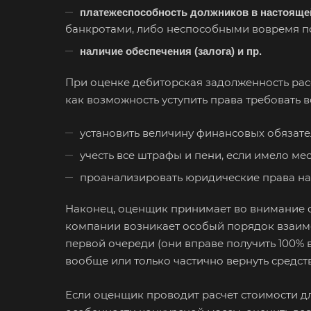
Например:
Че
платежеспособность должников в настоящей
банкротами, либо неспособными вовремя по
наличие обеспечения (залога) и пр.
Абакан
Аксай
При оценке дебиторская задолженность рассм
как возможность уступить права требовать в
Ангарск
Арамиль
установить величину финансовых обязате
Асино
учесть все штрафы и пени, если имело ме
Аша
проанализировать юридические права на
Балашиха
Наконец, оценщик принимает во внимание си
Батайск
компании возникает особый порядок взаимо
Белебей
первой очереди (они вправе получить 100% в
Белореченск
вообще или только частично вернуть средст
Бийск
Если оценщик проводит расчет стоимости дл
Благовещенск