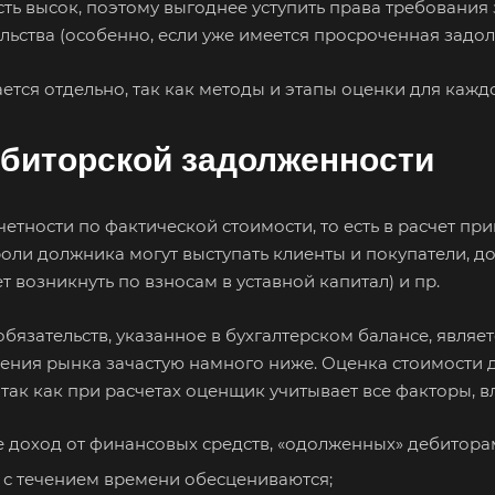
ть высок, поэтому выгоднее уступить права требования 
ьства (особенно, если уже имеется просроченная задол
ется отдельно, так как методы и этапы оценки для каждо
ебиторской задолженности
етности по фактической стоимости, то есть в расчет пр
роли должника могут выступать клиенты и покупатели, 
 возникнуть по взносам в уставной капитал) и пр.
зательств, указанное в бухгалтерском балансе, являет
 зрения рынка зачастую намного ниже. Оценка стоимост
 ваш город
, так как при расчетах оценщик учитывает все факторы, 
е доход от финансовых средств, «одолженных» дебитора
, с течением времени обесцениваются;