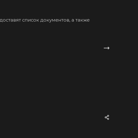
ово
овск
доставят список документов, а также
ржинский
одедово
атория
буга
олино
овский
одоуковск
ечный
енодольск
нтеевка
ит
им