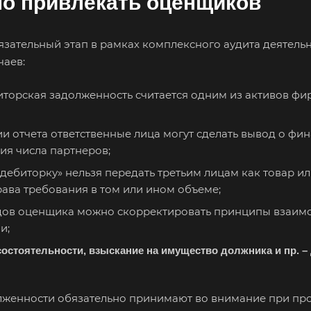
но привлекать оценщиков
язательный этап в рамках комплексного аудита деятел
чаев:
иторская задолженность считается одним из активов фир
ии отчета ответственные лица могут сделать вывод о фи
ия числа партнеров;
«дебиторку» нельзя передать третьим лицам как товар ил
рава требования в том или ином объеме;
дов оценщика можно скорректировать принципы взаимо
и;
стоятельности, взыскание на имущество должника и пр. – 
лженности обязательно принимают во внимание при про