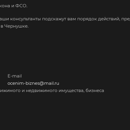
акона и ФСО.
Губкин
Губкинский
Гук
Гусев
Гусь-Хрустальный
Дед
наши консультанты подскажут вам порядок действий, пре
Джанкой
Дзержинск
Дзе
 в Чернушке.
Дмитров
Долгопрудный
Дом
Дубна
Дюртюли
Евп
Ейск
Екатеринбург
Ела
Елизово
Енисейск
Ерм
Железногорск
Железногорск-
Жук
E-mail
Илимский
Зав
ocenim-biznes@mail.ru
Заполярный
Зарайск
Зар
ижимого и недвижимого имущества, бизнеса
Звенигород
Зеленоград
Зел
Златоуст
Иваново
Ива
Изобильный
Ипатово
Ирб
Искитим
Истра
Иш