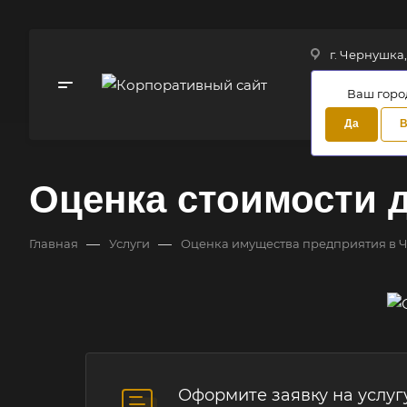
г. Чернушка,
Ваш горо
Да
В
Оценка стоимости 
—
—
Главная
Услуги
Оценка имущества предприятия в 
Оформите заявку на услуг