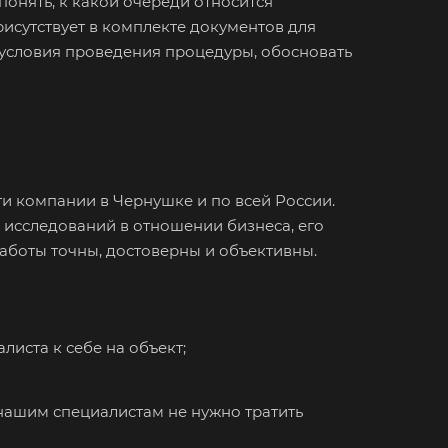
онять, к какой очереди относится
исоглебск
рисутствует в комплекте документов для
 условия проведения процедуры, обосновать
нск
уйки
ьск
хняя Салда
и компании в Чернушке и по всей России.
димир
исследований в отношении бизнеса, его
жский
аботы точны, достоверны и объективны.
хов
кресенск
са
листа к себе на объект;
зов
нашим специалистам не нужно тратить
зный