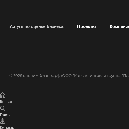
Ишимбай
Калуга
Услуги по оценке бизнеса
Проекты
Компани
Каменск-
Шахтинский
Карачев
Кашира
Кимры
© 2026 оценим-бизнес.рф (ООО "Консалтинговая группа "Пл
Киржач
Кисловодск
Когалым
Главная
Колпашево
Поиск
Кореновск
Контакты