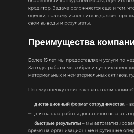
особенности конкурсной массы, оценить воз
Большой Каме
кредитор. Задача осложняется еще и тем, чт
оценки, поэтому исполнитель должен прави
Боровичи
свои выводы и результаты.
Бугульма
Буйнакск
Преимущества компани
Великие Луки
Верещагино
Более 15 лет мы предоставляем услуги по н
Видное
За годы работы мы собрали лучших оценщик
Волгоград
материальных и нематериальных активов, гу
Вологда
Почему оценку стоит заказать в компании «
Вольск
Воткинск
– в
дистанционный формат сотрудничества
Вязники
для начала работы достаточно выслать 
Гатчина
– мы автоматизировал
быстрые результаты
время на организационные и рутинные опе
Горно-Алтайск