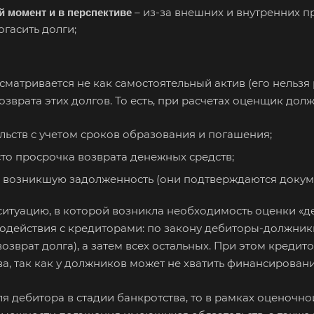
рнушка
– из-за внешних и внутренних п
 момент и в перспективе
гасить долги;
Абдулино
Абинск
Азо
Алушта
Альметьевск
Ана
атривается не как самостоятельный актив (его нельзя ра
озврата этих долгов. То есть, при расчетах оценщик долж
Анжеро-Судженск
Апатиты
Апр
Арзамас
Архангельск
Асб
льств с учетом сроков образования и погашения;
Астрахань
Ахтубинск
Ачи
сто просрочка возврата денежных средств;
Баймак
Балабаново
Бал
 возникшую задолженность (они подтверждаются докум
Балашов
Барабинск
Бар
туацию, в которой возникла необходимость оценки «деб
Бахчисарай
Белая Калитва
Бел
действия с кредиторами: по закону дебиторы-должник
Белово
Белогорск
Бел
озврат долга), а затем всех остальных. При этом кредит
Белоярский
Бердск
Бер
ва, так как у должников может не хватить финансировани
Биробиджан
Бирск
Бир
я дебитора в стадии банкротства, то в рамках оценочн
Благодарный
Богородицк
Бог