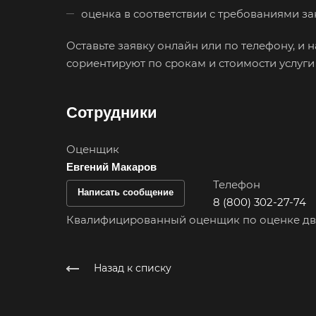
оценка в соответствии с требованиями з
Губаха
Гулькевичи
Оставьте заявку онлайн или по телефону, и 
Дербент
сориентируют по срокам и стоимости услуги
Димитровград
Донецк
Сотрудники
Егорьевск
Оценщик
Елец
Евгений Макаров
Ессентуки
Телефон
Написать сообщение
8 (800) 302-27-74
Заозерный
Квалифицированный оценщик по оценке дв
Заринск
Зея
Назад к списку
Ижевск
Иркутск