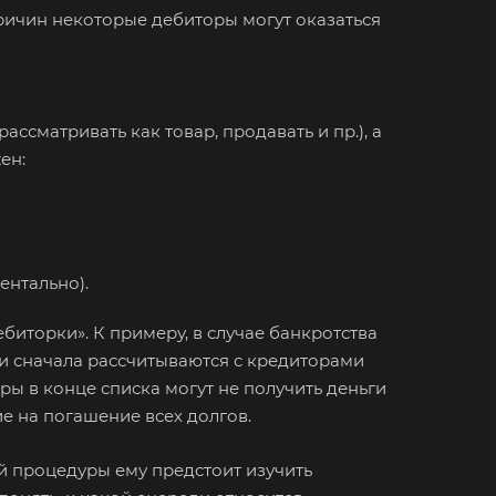
ричин некоторые дебиторы могут оказаться
в
па
ссматривать как товар, продавать и пр.), а
ен:
елевка
ест
нск
аково
ентально).
наул
иторки». К примеру, в случае банкротства
город
и сначала рассчитываются с кредиторами
орецк
оры в конце списка могут не получить деньги
езники
е на погашение всех долгов.
юч
ой процедуры ему предстоит изучить
отол