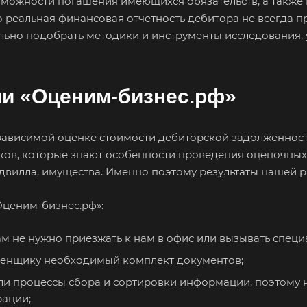
можности погашения имеющихся обязательств, а также п
нь
Бор
Борзя
Бор
о реальная финансовая отчетность дебитора не всегда п
льно подобрать методики и инструменты исследования,
Братск
Бронницы
Бря
Бугуруслан
Бузулук
Буй
Бутурлиновка
Валдай
Вал
и «Оценим-бизнес.рф»
Великий Новгород
Великий Устюг
Вел
Верхний Уфалей
Верхняя Пышма
Вер
езависимой оценке стоимости дебиторской задолженност
Владивосток
Владикавказ
Вла
ов, которые знают особенности проведения оценочных 
Волгодонск
Волжск
Вол
двилла, имущества. Именно поэтому результаты нашей р
Волоколамск
Волосово
Вол
Оценим-бизнес.рф»:
Воркута
Воронеж
Вос
Всеволожск
Выборг
Вык
ам не нужно приезжать к нам в офис или вызывать специа
Вязьма
Вятские Поляны
Гай
оценщику необходимый комплект документов;
Геленджик
Георгиевск
Гла
и процессы сбора и сортировки информации, поэтому 
рации;
Городец
Горячий Ключ
Гро