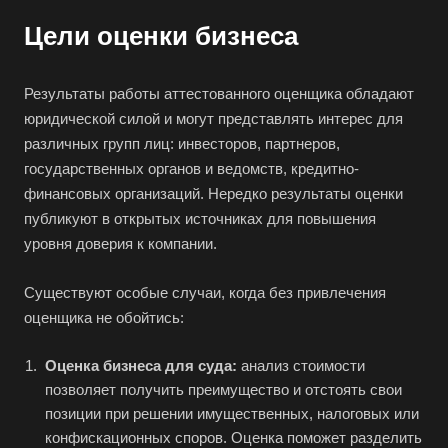
Альметьевск
Цели оценки бизнеса
Анапа
Ангарск
Результаты работы аттестованного оценщика обладают
Анжеро-Судженск
юридической силой и могут представлять интерес для
различных групп лиц: инвесторов, партнеров,
Апатиты
государственных органов и ведомств, кредитно-
Апрелевка
финансовых организаций. Нередко результаты оценки
Арамиль
публикуют в открытых источниках для повышения
Арзамас
уровня доверия к компании.
Архангельск
Существуют особые случаи, когда без привлечения
Асбест
оценщика не обойтись:
Асино
Оценка бизнеса для суда:
анализ стоимости
Астрахань
позволяет получить преимущество и отстоять свои
Ахтубинск
позиции при решении имущественных, налоговых или
Ачинск
конфискационных споров. Оценка поможет разделить