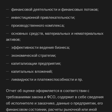
Волгоград
финансовой деятельности и финансовых потоков;
Волгодонск
инвестиционной привлекательности;
Волжск
производственного комплекса;
Волжский
основных средств, материальных и нематериальных
Вологда
активов;
Волоколамск
эффективности ведения бизнеса;
Волосово
экономической стратегии;
Волхов
капитализации предприятия;
Вольск
капитальных вложений;
Воркута
ликвидности и платежеспособности и пр.
Воронеж
Отчет об оценке оформляется в соответствии с
Воскресенск
требованиями закона и ФСО, содержит в себе сведения
Воткинск
об исполнителе и заказчике, данные о предприятии, его
Всеволожск
финансовом состоянии, расчеты рыночной или иной