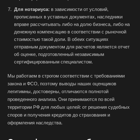
Большой Камень
Для нотариуса:
в зависимости от условий,
Бор
прописанных в уставных документах, наследники
вправе рассчитывать либо на долю бизнеса, либо на
Борзя
денежную компенсацию в соответствии с рыночной
Борисоглебск
стоимостью такой доли. В обеих ситуациях
Боровичи
отправным документом для расчетов является отчет
об оценке, подготовленный независимым
Братск
сертифицированным специалистом.
Бронницы
Брянск
Мы работаем в строгом соответствии с требованиями
закона и ФСО, поэтому выводы наших оценщиков
Бугульма
легитимны, достоверны, отличаются полнотой
Бугуруслан
проведенного анализа. Они принимаются по всей
Бузулук
территории РФ для любых целей: от решения судебных
споров и получения кредитов до страхования и
Буй
оформления наследства.
Буйнакск
Бутурлиновка