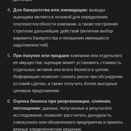
Белогорск
Для банкротства или ликвидации:
выводы
Белорецк
оценщика являются основой для определения
платежеспособности компании, а также построения
Белореченск
стратегии дальнейших действий (включая выбор
Белоярский
варианта банкротства и погашения имеющихся
Бердск
задолженностей).
Березники
При покупке или продаже
компании или отдельного
Бийск
ее имущества: оценщик может установить стоимость
отдельных активов или всего бизнеса в целом.
Биробиджан
Информация позволит снизить риски при обсуждении
Бирск
условий сделки, а также получить более выгодные
Бирюч
ценовые предложения.
Благовещенск
Оценка бизнеса при реорганизации, слиянии,
поглощении:
данные, полученные в результате
Благодарный
исследования, позволят рассчитать доходность
Богородицк
совокупного или обновленного предприятия и принять
Боготол
верные управленческие решения.