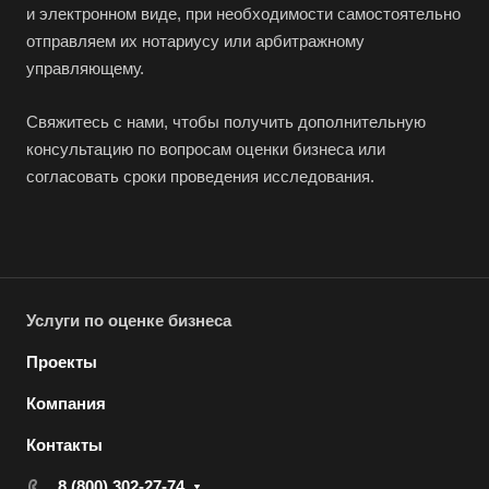
и электронном виде, при необходимости самостоятельно
Долгопрудный
отправляем их нотариусу или арбитражному
Домодедово
управляющему.
Донецк
Свяжитесь с нами, чтобы получить дополнительную
Дубна
консультацию по вопросам оценки бизнеса или
Дюртюли
согласовать сроки проведения исследования.
Евпатория
Егорьевск
Ейск
Екатеринбург
Услуги по оценке бизнеса
Елабуга
Проекты
Елец
Компания
Елизово
Енисейск
Контакты
Ермолино
8 (800) 302-27-74