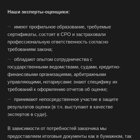
Губаха
Наши эксперты-оценщики:
Губкин
Губкинский
имеют профильное образование, требуемые
сертификаты, состоят в СРО и застраховали
Гуково
профессиональную ответственность согласно
Гулькевичи
требованиям закона;
Гусев
обладают опытом сотрудничества с
Гусь-Хрустальный
государственными ведомствами, судами, кредитно-
финансовыми организациями, арбитражными
Дедовск
управляющими, нотариусами: знают специфику их
Дербент
требований к оформлению отчетов об оценке;
Джанкой
принимают непосредственное участие в защите
Дзержинск
результатов оценки (в т.ч. выступают в качестве
экспертов в суде).
Дзержинский
Димитровград
В зависимости от потребностей заказчика мы
Дмитров
предоставляем итоговые документы как в бумажном, так