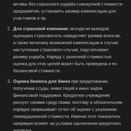
активы без серьезного ущерба совокупной стоимости
Аша
предприятия, установить размер компенсации для
Баймак
участников и пр.
Балабаново
Для страховой компании:
исходя из выводов
Балаково
оценщика страхователь определяет размер взносов,
а также величину возможной компенсации в случае
Балашиха
наступления страхового случая, подсчитывает
Балашов
размер ущерба. Наряду с рыночной стоимостью
Барабинск
оценка для этих целей может быть проведена и по
балансовой стоимости.
Барнаул
Батайск
Оценка бизнеса для банка
при кредитовании,
получении ссуды, инвестиций и иных видов
Бахчисарай
финансовой поддержки. Кредитное учреждение
Белая Калитва
рискует своими средствами, поэтому в обязательном
Белгород
порядке запрашивает отчет об оценке с указанием
ликвидационной стоимости. Именно этот показатель
Белебей
напрямую влияет на условия заключения кредитного
Белово
договора.