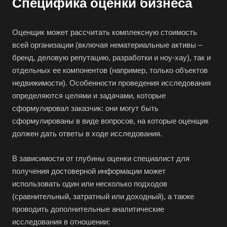
Специфика оценки бизнеса
Валдай
Валуйки
Оценщик может рассчитать комплексную стоимость
Великие Луки
всей организации (включая нематериальные активы –
бренд, деловую репутацию, разработки и ноу-хау), так и
Великий Новгород
отдельных ее компонентов (например, только объектов
Великий Устюг
недвижимости). Особенности проведения исследования
Вельск
определяются целями и задачами, которые
Верещагино
сформулировал заказчик: они могут быть
сформулированы в виде вопросов, на которые оценщик
Верхний Уфалей
должен дать ответы в ходе исследования.
Верхняя Пышма
Верхняя Салда
В зависимости от глубины оценки специалист для
получения достоверной информации может
Видное
использовать один или несколько подходов
Владивосток
(сравнительный, затратный или доходный), а также
Владикавказ
проводить дополнительные аналитические
Владимир
исследования в отношении: