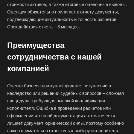
стоимости активов, а также итоговые оценочные выводы.
Выборг
Оценщик обязательно прилагает к отчету документы,
Выкса
подтверждающие актуальность и точность расчетов.
Вязники
Срок действия отчета – 6 месяцев.
Вязьма
Преимущества
Вятские Поляны
Гай
сотрудничества с нашей
Гатчина
компанией
Геленджик
Георгиевск
Оценка бизнеса при купле/продаже, вступлении в
Глазов
наследство или решении судебных вопросов – сложная
процедура, требующая высокой квалификации
Горно-Алтайск
исполнителя. Ошибка в проведении расчетов или
Городец
оформлении итоговой документации автоматически
Горячий Ключ
лишает документ юридической силы, поэтому особенно
Грозный
важно внимательно отнестись к выбору исполнителя.