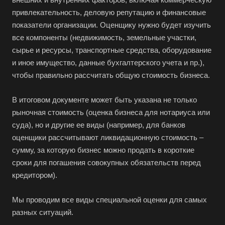
привлекательность, деловую репутацию и финансовые
показатели организации. Оценщику нужно будет изучить
все компоненты (недвижимость, земельные участки,
сырье и ресурсы, транспортные средства, оборудование
Выберите ваш город
и иное имущество, данные бухгалтерского учета и пр.),
чтобы правильно рассчитать общую стоимость бизнеса.
В итоговом документе может быть указана не только
рыночная стоимость (оценка бизнеса для нотариуса или
Например:
Дубна
суда), но и другие ее виды (например, для банков
оценщики рассчитывают ликвидационную стоимость –
Абакан
сумму, за которую бизнес можно продать в короткие
Абдулино
сроки для погашения совокупных обязательств перед
Абинск
кредитором).
Азов
Мы проводим все виды специальной оценки для самых
Аксай
разных ситуаций.
Алушта