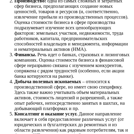
Производство:
одна из самых сложных и затратных
Городец
сфер бизнеса, предполагающих создание новых
Горячий Ключ
ценностей, товаров и ресурсов (и, соответственно,
Грозный
извлечение прибыли из производственных процессов).
Оценка стоимости бизнеса в сфере производства
Губаха
подразумевает изучение всех ценообразующих
Губкин
факторов: земельных участков, недвижимости, труда
Губкинский
работников, капитала, предпринимательских
способностей владельцев и менеджмента, информации
Гуково
и нематериальных активов (НМА).
Гулькевичи
Финансы.
Речь идет о банках, страховых и лизинговых
Гусев
компаниях. Оценка стоимости бизнеса в финансовой
Гусь-Хрустальный
сфере неразрывно связана с изучением конкурентов,
сопряжена с рядом трудностей (особенно, если акции
Дедовск
банка котируются на рынке).
Дербент
Добыча полезных ископаемых
– относится к
Джанкой
производственной сфере, но имеет свою специфику.
Дзержинск
Здесь также важно учитывать объем материальных
активов, стоимость лицензий и разрешений, а также
Дзержинский
опыт рабочих, непосредственно занятых в шахтах, на
Димитровград
добывающий платформах и пр.
Дмитров
Консалтинг и оказание услуг.
Данное направление
включает в себя предоставление различных услуг (от
Долгопрудный
юридических и бухгалтерских до ремонтных и из
Домодедово
области развлечения) как рядовым потребителям, так и
Донецк