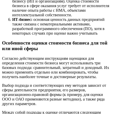
бизнесу (ИП и организациям). Оценка стоимости
Дубна
бизнеса в сфере оказания услуг требует от исполнителя
наличие опыта работы с НМА, объектами
Дюртюли
интеллектуальной собственности.
Евпатория
ИТ-бизнес:
основная ценность данных предприятий
Егорьевск
также связана с нематериальными активами,
разработкой программного обеспечения (ПО), хотя в
Ейск
некоторых случаях при оценке важно учитывать
Екатеринбург
Елабуга
Особенности оценки стоимости бизнеса для той
Елец
или иной сферы
Елизово
Енисейск
Согласно действующим инструкциям оценщики для
определения стоимости бизнеса могут использовать три
Ермолино
базовых подхода: сравнительный, затратный и доходный. Их
Ессентуки
можно применять отдельно или комбинировать, чтобы
Железногорск
получить наиболее точные и достоверные результаты.
Железногорск-Илимский
Выбор подхода и соответствующих ему методов зависит от
Жуковский
сферы деятельности предприятия, его размеров,
Заводоуковск
организационно-правовой формы (к примеру, для оценки
Заозерный
ООО и ОАО применяются разные методики), а также ряда
других параметров.
Заполярный
Зарайск
Между собой подходы к оценке отличаются следующим