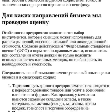
опыт работы с бизнесом из данной сферы, знает тонкости
экономических процессов отрасли и ее специфику.
Волосово
Волхов
Для каких направлений бизнеса мы
Вольск
проводим оценку
Воркута
Воронеж
Особенности предприятия влияют на тот набор
Воскресенск
инструментов, которые оценщик может использовать для
Воткинск
расчета рыночной, восстановительной или ликвидационной
Всеволожск
стоимости. Согласно действующим "Федеральным стандартам
оценки" (ФСО) и нормативно-правовым актам, исполнитель
Выборг
при составлении отчета должен не только пояснить
Выкса
использование тех или иных методик, но и обосновать их
Вязники
необходимость и уместность.
Вязьма
Специалисты нашей компании имеют успешный опыт оценки
Вятские Поляны
бизнеса в в следующих сферах:
Гай
Гатчина
Торговля:
суть данного предпринимательства сводится
к перераспределению товаров или услуг в розничном
Геленджик
или оптовом формате. Как правило, у компании
Георгиевск
имеются серьезные складские запасы, а также
Глазов
материальные активы (склады, магазины, офисы
продаж, транспорт и торговое оборудование.
Горно-Алтайск