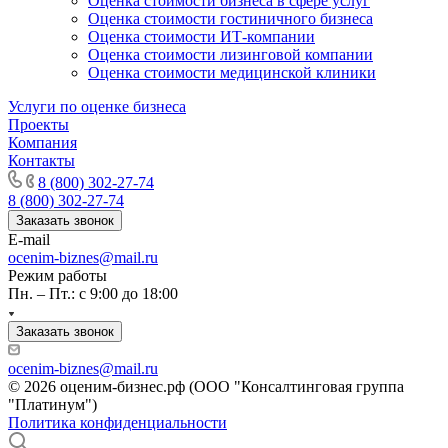
Оценка стоимости бизнеса в сфере услуг
Оценка стоимости гостиничного бизнеса
Конаково
Оценка стоимости ИТ-компании
Копейск
Оценка стоимости лизинговой компании
Кореновск
Оценка стоимости медицинской клиники
Коркино
Услуги по оценке бизнеса
Корсаков
Проекты
Кострома
Компания
Контакты
Котельники
8 (800) 302-27-74
Котлас
8 (800) 302-27-74
Красноармейск
Заказать звонок
Красногорск
E-mail
Краснодар
ocenim-biznes@mail.ru
Режим работы
Краснокаменск
Пн. – Пт.: с 9:00 до 18:00
Краснокамск
Краснотурьинск
Заказать звонок
Красноуфимск
Красноярск
ocenim-biznes@mail.ru
© 2026 оценим-бизнес.рф (ООО "Консалтинговая группа
Красный Кут
"Платинум")
Красный Сулин
Политика конфиденциальности
Кропоткин