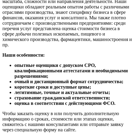
масштаба, сложности или направления деятельности. Наши
Калининград
оценщики обладают реальным опытом работы с различными
отраслями производства, знают специфику бизнеса в сфере
Калуга
финансов, оказания услуг и консалтинга. Мы также плотно
Камбарка
сотрудничаем с производственными предприятиями: среди
Каменка
перечня услуг представлена оценка стоимости бизнеса в
сфере добычи полезных ископаемых, пищевого и
Каменск-Уральский
химического производства, фармацевтики, машиностроения и
Каменск-Шахтинский
пр.
Камень-на-Оби
Наши особенности:
Камышин
Камышлов
опытные оценщики с допуском СРО,
Канаш
квалификационными аттестатами и необходимыми
Кандалакша
разрешениями;
очный и дистанционный формат сотрудничества;
Канск
короткие сроки и доступные цены;
Карачев
легитимные, точные и актуальные отчеты;
Карпинск
страхование гражданской ответственности;
оценка в соответствии с действующими ФСО.
Касли
Каспийск
Чтобы заказать оценку в или получить дополнительную
Кашира
информацию о сроках, стоимости или этапах оценки,
свяжитесь с нашими консультантами или отправьте заявку
Кемерово
через специальную форму на сайте.
Керчь