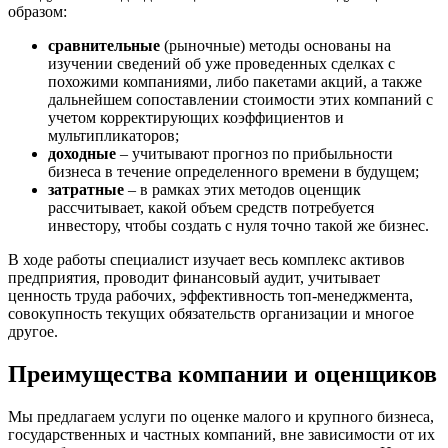
Заречный
образом:
Заринск
сравнительные
(рыночные) методы основаны на
Звенигород
изучении сведений об уже проведенных сделках с
Зеленоград
похожими компаниями, либо пакетами акций, а также
дальнейшем сопоставлении стоимости этих компаний с
Зеленодольск
учетом корректирующих коэффициентов и
Зея
мультипликаторов;
Златоуст
доходные
– учитывают прогноз по прибыльности
Иваново
бизнеса в течение определенного времени в будущем;
затратные
– в рамках этих методов оценщик
Ивантеевка
рассчитывает, какой объем средств потребуется
Ижевск
инвестору, чтобы создать с нуля точно такой же бизнес.
Изобильный
В ходе работы специалист изучает весь комплекс активов
Ипатово
предприятия, проводит финансовый аудит, учитывает
Ирбит
ценность труда рабочих, эффективность топ-менеджмента,
Иркутск
совокупность текущих обязательств организации и многое
Искитим
другое.
Истра
Преимущества компании и оценщиков
Ишим
Ишимбай
Мы предлагаем услуги по оценке малого и крупного бизнеса,
Йошкар-Ола
государственных и частных компаний, вне зависимости от их
Казань