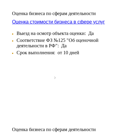
Аксай
Алушта
Оценка бизнеса по сферам деятельности
Альметьевск
Оценка стоимости бизнеса в сфере услуг
Анапа
Ангарск
Выезд на осмотр объекта оценки:
Да
Анжеро-Судженск
Соответствие ФЗ №125 "Об оценочной
деятельности в РФ":
Да
Апатиты
Срок выполнения:
от 10 дней
Апрелевка
Арамиль
Арзамас
Архангельск
Асбест
Асино
Астрахань
Ахтубинск
Ачинск
Аша
Баймак
Оценка бизнеса по сферам деятельности
Балабаново