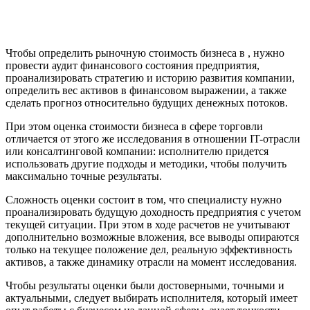
Валдай
Валуйки
Великие Луки
Чтобы определить рыночную стоимость бизнеса в , нужно
Великий Новгород
провести аудит финансового состояния предприятия,
Великий Устюг
проанализировать стратегию и историю развития компании,
Вельск
определить вес активов в финансовом выражении, а также
Верещагино
сделать прогноз относительно будущих денежных потоков.
Верхний Уфалей
При этом оценка стоимости бизнеса в сфере торговли
Верхняя Пышма
отличается от этого же исследования в отношении IT-отрасли
Верхняя Салда
или консалтинговой компании: исполнителю придется
использовать другие подходы и методики, чтобы получить
Видное
максимально точные результаты.
Владивосток
Владикавказ
Сложность оценки состоит в том, что специалисту нужно
проанализировать будущую доходность предприятия с учетом
Владимир
текущей ситуации. При этом в ходе расчетов не учитывают
Волгоград
дополнительно возможные вложения, все выводы опираются
Волгодонск
только на текущее положение дел, реальную эффективность
Волжск
активов, а также динамику отрасли на момент исследования.
Волжский
Чтобы результаты оценки были достоверными, точными и
Вологда
актуальными, следует выбирать исполнителя, который имеет
Волоколамск