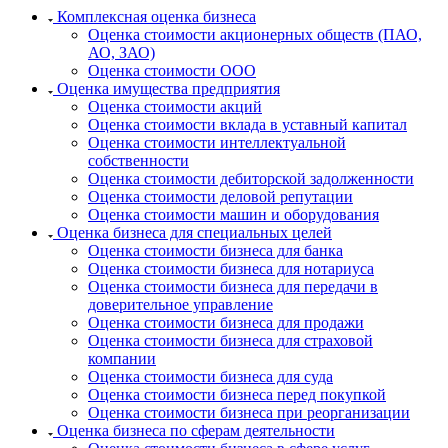
Кизляр
Комплексная оценка бизнеса
Кимры
Оценка стоимости акционерных обществ (ПАО,
АО, ЗАО)
Кингисепп
Оценка стоимости ООО
Кинель
Оценка имущества предприятия
Кинешма
Оценка стоимости акций
Оценка стоимости вклада в уставный капитал
Киржач
Оценка стоимости интеллектуальной
Кириши
собственности
Киров
Оценка стоимости дебиторской задолженности
Кировск
Оценка стоимости деловой репутации
Оценка стоимости машин и оборудования
Кисловодск
Оценка бизнеса для специальных целей
Клин
Оценка стоимости бизнеса для банка
Клинцы
Оценка стоимости бизнеса для нотариуса
Оценка стоимости бизнеса для передачи в
Ковров
доверительное управление
Когалым
Оценка стоимости бизнеса для продажи
Кодинск
Оценка стоимости бизнеса для страховой
Козельск
компании
Оценка стоимости бизнеса для суда
Коломна
Оценка стоимости бизнеса перед покупкой
Колпашево
Оценка стоимости бизнеса при реорганизации
Кольчугино
Оценка бизнеса по сферам деятельности
Комсомольск-на-Амуре