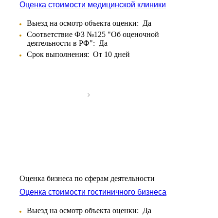
Балаково
Оценка стоимости медицинской клиники
Балашиха
Выезд на осмотр объекта оценки:
Да
Балашов
Соответствие ФЗ №125 "Об оценочной
Барабинск
деятельности в РФ":
Да
Барнаул
Срок выполнения:
От 10 дней
Батайск
Бахчисарай
Белая Калитва
Белгород
Белебей
Белово
Белогорск
Белорецк
Белореченск
Белоярский
Бердск
Оценка бизнеса по сферам деятельности
Березники
Оценка стоимости гостиничного бизнеса
Бийск
Биробиджан
Выезд на осмотр объекта оценки:
Да
Бирск