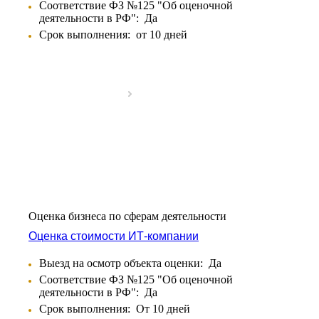
Соответствие ФЗ №125 "Об оценочной
Бирюч
деятельности в РФ":
Да
Благовещенск
Срок выполнения:
от 10 дней
Благодарный
Богородицк
Боготол
Большой Камень
Бор
Борзя
Борисоглебск
Боровичи
Братск
Бронницы
Брянск
Оценка бизнеса по сферам деятельности
Бугульма
Оценка стоимости ИТ-компании
Бугуруслан
Бузулук
Выезд на осмотр объекта оценки:
Да
Буй
Соответствие ФЗ №125 "Об оценочной
Буйнакск
деятельности в РФ":
Да
Бутурлиновка
Срок выполнения:
От 10 дней