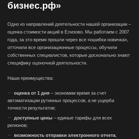
Березники
бизнес.рф»
Бийск
Биробиджан
Одно из направлений деятельности нашей организации –
Бирск
оценка стоимости акций в Елизово. Мы работаем с 2007
года, за это время прошли через все «ошибки новичка»,
Бирюч
отточили все организационные процессы, обучили
Благовещенск
собственных специалистов, которые досконально знают
Благодарный
специфику оценочной деятельности.
Богородицк
Наши преимущества:
Боготол
Большой Камень
оценка от 1 дня
– экономим время за счет
Бор
автоматизации рутинных процессов, а не ущерба
точности результатов;
Борзя
доступные цены
– единые тарифы для всех
Борисоглебск
регионов;
Боровичи
возможность отправки электронного отчета
,