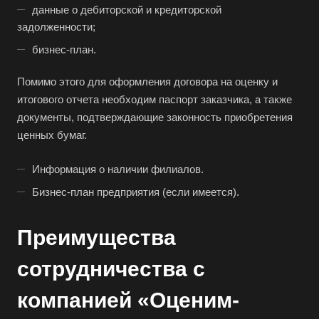
Балашов
данные о дебиторской и кредиторской
Барабинск
задолженности;
Барнаул
бизнес-план.
Батайск
Помимо этого для оформления договора на оценку и
Бахчисарай
итогового отчета необходим паспорт заказчика, а также
Белая Калитва
документы, подтверждающие законность приобретения
ценных бумаг.
Белгород
Белебей
Информация о наличии филиалов.
Белово
Бизнес-план предприятия (если имеется).
Белогорск
Белорецк
Преимущества
Белореченск
сотрудничества с
Белоярский
компанией «Оценим-
Бердск