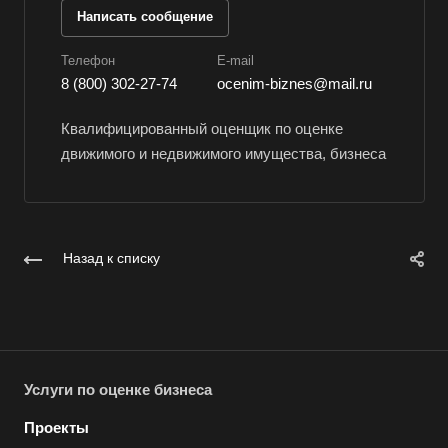
Волоколамск
Написать сообщение
Волосово
Телефон
E-mail
Волхов
8 (800) 302-27-74
ocenim-biznes@mail.ru
Вольск
Квалифицированный оценщик по оценке
Воркута
движимого и недвижимого имущества, бизнеса
Воронеж
Воскресенск
Воткинск
Всеволожск
Назад к списку
Выборг
Выкса
Вязники
Вязьма
Услуги по оценке бизнеса
Вятские Поляны
Проекты