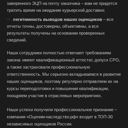
Братск
заверенного ЭЦП на почту заказчика – вам не придется
Бронницы
тратить время на ожидание курьерской доставки;
Брянск
легитимность выводов наших оценщиков
– все
отчеты точны, достоверны, объективны, а все
Бугульма
результаты получены на основании проверенных
Бугуруслан
сведений.
Бузулук
Наши сотрудники полностью отвечают требованиям
Буй
закона: имеют квалификационный аттестат, допуск СРО,
Буйнакск
а также застраховали профессиональную
Бутурлиновка
ответственность. Мы серьезно вкладываемся в развитие
наших оценщиков, поэтому регулярно отправляем их на
Валдай
курсы переподготовки и повышения квалификации,
Валуйки
поощряем участие в отраслевых мероприятиях.
Великие Луки
Наши успехи получили профессиональное признание –
Великий Новгород
компания «Оценим-наследство.рф» входит в ТОП-30
Великий Устюг
независимых оценщиков России.