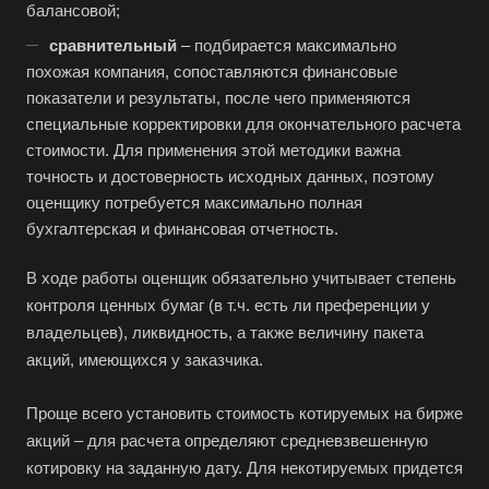
балансовой;
сравнительный
– подбирается максимально
Например:
Елизово
похожая компания, сопоставляются финансовые
показатели и результаты, после чего применяются
Абакан
специальные корректировки для окончательного расчета
Абдулино
стоимости. Для применения этой методики важна
точность и достоверность исходных данных, поэтому
Абинск
оценщику потребуется максимально полная
Азов
бухгалтерская и финансовая отчетность.
Аксай
В ходе работы оценщик обязательно учитывает степень
Алушта
контроля ценных бумаг (в т.ч. есть ли преференции у
Альметьевск
владельцев), ликвидность, а также величину пакета
Анапа
акций, имеющихся у заказчика.
Ангарск
Проще всего установить стоимость котируемых на бирже
Анжеро-Судженск
акций – для расчета определяют средневзвешенную
Апатиты
котировку на заданную дату. Для некотируемых придется