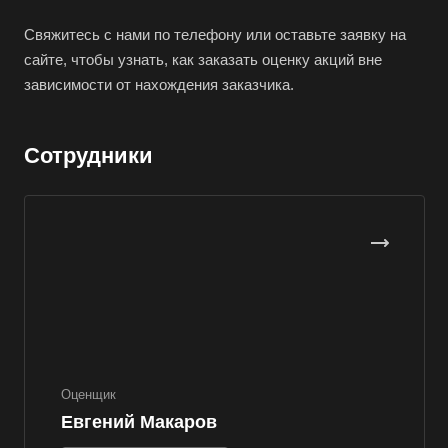
Вельск
Верещагино
Свяжитесь с нами по телефону или оставьте заявку на
сайте, чтобы узнать, как заказать оценку акций вне
Верхний Уфалей
зависимости от нахождения заказчика.
Верхняя Пышма
Верхняя Салда
Сотрудники
Видное
Владивосток
Владикавказ
Владимир
Волгоград
Волгодонск
Волжск
Волжский
Оценщик
Вологда
Евгений Макаров