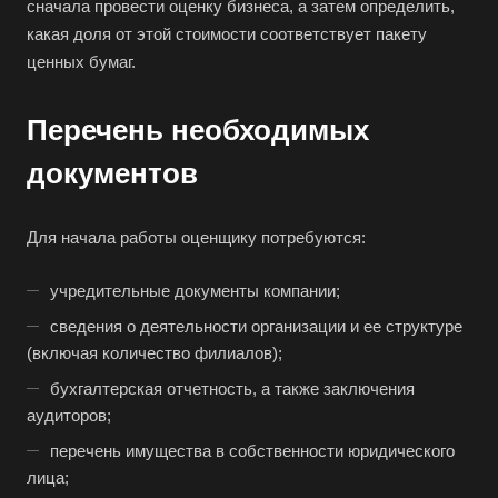
Апрелевка
сначала провести оценку бизнеса, а затем определить,
какая доля от этой стоимости соответствует пакету
Арамиль
ценных бумаг.
Арзамас
Архангельск
Перечень необходимых
Асбест
документов
Асино
Астрахань
Для начала работы оценщику потребуются:
Ахтубинск
Ачинск
учредительные документы компании;
Аша
сведения о деятельности организации и ее структуре
(включая количество филиалов);
Баймак
бухгалтерская отчетность, а также заключения
Балабаново
аудиторов;
Балаково
перечень имущества в собственности юридического
Балашиха
лица;