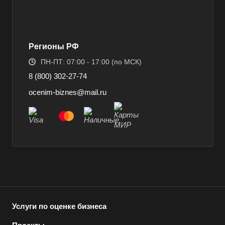
Ахтубинск
Ачинск
Аша
Регионы РФ
Баймак
ПН-ПТ: 07:00 - 17:00 (по МСК)
Балабаново
8 (800) 302-27-74
Балаково
ocenim-biznes@mail.ru
Балашиха
Балашов
Барабинск
Барнаул
Батайск
Бахчисарай
Белая Калитва
Услуги по оценке бизнеса
Белгород