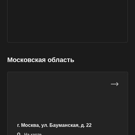
Выберите ваш город
Московская область
Например:
Фрязино
Абакан
Абдулино
Абинск
г. Москва, ул. Бауманская, д. 22
Азов
На карте