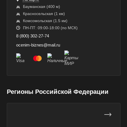
Аксай
Бауманская ​(400 м)
Алушта
​Красносельская (1 км)
​Комсомольская ​(1.5 км)
Альметьевск
ПН-ПТ: 09:00-18:00 (по МСК)
Анапа
8 (800) 302-27-74
Ангарск
ocenim-biznes@mail.ru
Анжеро-Судженск
Апатиты
Апрелевка
Арамиль
Арзамас
Регионы Российской Федерации
Архангельск
Асбест
Асино
Астрахань