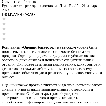
Оставить свой отзыв
Бузулук
Руководитель ресторана доставки "Лайк Food"
—
21 января
2024
Буй
Гизатуллин Руслан
Буйнакск
Бутурлиновка
Валдай
Валуйки
Великие Луки
Великий Новгород
Компанией
«Оценим-бизнес.рф»
на высоком уровне была
Великий Устюг
проведена независимая оценка стоимости бизнеса для
Вельск
продажи. Оценщик продемонстрировал глубокие знания в
Верещагино
области оценки бизнеса и понимание специфики нашей
отрасли. Он провёл детальный анализ рынка, конкурентов и
Верхний Уфалей
финансовых показателей компании, что позволило ему
Верхняя Пышма
предложить объективную и реалистичную оценку стоимости
Верхняя Салда
бизнеса.
Видное
Оценщик также проявил гибкость и адаптивность при работе
Владивосток
с нами, учитывая наши индивидуальные потребности и
Владикавказ
предпочтения. Он был открыт для обсуждения
альтернативных вариантов и предложений, что
Владимир
способствовало формированию доверительных отношений
Волгоград