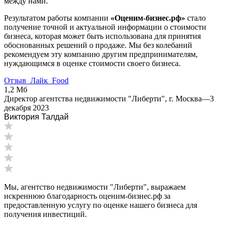
между нами.
Волгодонск
Волжск
Результатом работы компании
«Оценим-бизнес.рф»
стало
получение точной и актуальной информации о стоимости
Волжский
бизнеса, которая может быть использована для принятия
Вологда
обоснованных решений о продаже. Мы без колебаний
Волоколамск
рекомендуем эту компанию другим предпринимателям,
нуждающимся в оценке стоимости своего бизнеса.
Волосово
Волхов
Отзыв_Лайк_Food
Вольск
1,2 Мб
Директор агентства недвижимости "Либерти", г. Москва
—
3
Воркута
декабря 2023
Воронеж
Виктория Талдай
Воскресенск
Воткинск
Всеволожск
Выборг
Выкса
Вязники
Мы, агентство недвижимости "Либерти", выражаем
Вязьма
искреннюю благодарность оценим-бизнес.рф за
Вятские Поляны
предоставленную услугу по оценке нашего бизнеса для
получения инвестиций.
Гай
Гатчина