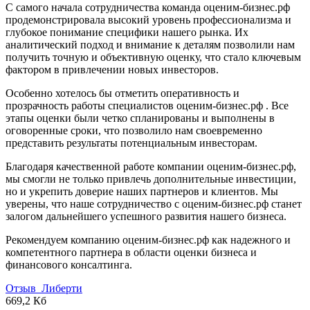
С самого начала сотрудничества команда оценим-бизнес.рф
Геленджик
продемонстрировала высокий уровень профессионализма и
глубокое понимание специфики нашего рынка. Их
Георгиевск
аналитический подход и внимание к деталям позволили нам
Глазов
получить точную и объективную оценку, что стало ключевым
Горно-Алтайск
фактором в привлечении новых инвесторов.
Городец
Особенно хотелось бы отметить оперативность и
Горячий Ключ
прозрачность работы специалистов оценим-бизнес.рф . Все
Грозный
этапы оценки были четко спланированы и выполнены в
Губаха
оговоренные сроки, что позволило нам своевременно
представить результаты потенциальным инвесторам.
Губкин
Губкинский
Благодаря качественной работе компании оценим-бизнес.рф,
Гуково
мы смогли не только привлечь дополнительные инвестиции,
но и укрепить доверие наших партнеров и клиентов. Мы
Гулькевичи
уверены, что наше сотрудничество с оценим-бизнес.рф станет
Гусев
залогом дальнейшего успешного развития нашего бизнеса.
Гусь-Хрустальный
Дедовск
Рекомендуем компанию оценим-бизнес.рф как надежного и
компетентного партнера в области оценки бизнеса и
Дербент
финансового консалтинга.
Джанкой
Дзержинск
Отзыв_Либерти
669,2 Кб
Дзержинский