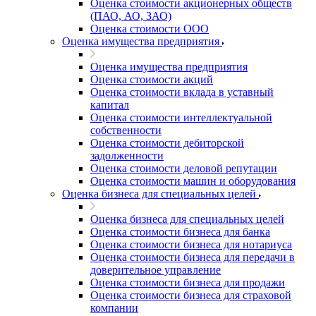
Оценка стоимости акционерных обществ
(ПАО, АО, ЗАО)
Например:
Канаш
Абакан
Оценка стоимости ООО
Абдулино
Оценка имущества предприятия
Абинск
Оценка имущества предприятия
Азов
Оценка стоимости акций
Аксай
Оценка стоимости вклада в уставный
Алушта
капитал
Оценка стоимости интеллектуальной
Альметьевск
собственности
Анапа
Оценка стоимости дебиторской
Ангарск
задолженности
Оценка стоимости деловой репутации
Анжеро-Судженск
Оценка стоимости машин и оборудования
Апатиты
Оценка бизнеса для специальных целей
Апрелевка
Арамиль
Оценка бизнеса для специальных целей
Оценка стоимости бизнеса для банка
Арзамас
Оценка стоимости бизнеса для нотариуса
Архангельск
Оценка стоимости бизнеса для передачи в
Асбест
доверительное управление
Асино
Оценка стоимости бизнеса для продажи
Оценка стоимости бизнеса для страховой
Астрахань
компании
Ахтубинск