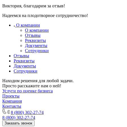
Димитровград
Виктория, благодарим за отзыв!
Дмитров
Надеемся на плодотворное сотрудничество!
Долгопрудный
Домодедово
О компании
Донецк
О компании
Отзывы
Дубна
Реквизиты
Дюртюли
Документы
Евпатория
Сотрудники
Отзывы
Егорьевск
Реквизиты
Ейск
Документы
Екатеринбург
Сотрудники
Елабуга
Находим решения для любой задачи.
Елец
Просто расскажите нам о ней!
Елизово
Услуги по оценке бизнеса
Енисейск
Проекты
Компания
Ермолино
Контакты
Ессентуки
8 (800) 302-27-74
Железногорск
8 (800) 302-27-74
Железногорск-Илимский
Заказать звонок