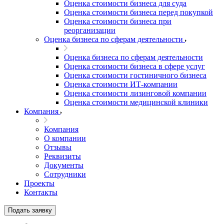
Оценка стоимости бизнеса для суда
Ачинск
Оценка стоимости бизнеса перед покупкой
Оценка стоимости бизнеса при
Аша
реорганизации
Баймак
Оценка бизнеса по сферам деятельности
Балабаново
Балаково
Оценка бизнеса по сферам деятельности
Оценка стоимости бизнеса в сфере услуг
Балашиха
Оценка стоимости гостиничного бизнеса
Балашов
Оценка стоимости ИТ-компании
Барабинск
Оценка стоимости лизинговой компании
Оценка стоимости медицинской клиники
Барнаул
Компания
Батайск
Бахчисарай
Компания
Белая Калитва
О компании
Отзывы
Белгород
Реквизиты
Белебей
Документы
Белово
Сотрудники
Белогорск
Проекты
Контакты
Белорецк
Белореченск
Подать заявку
Белоярский