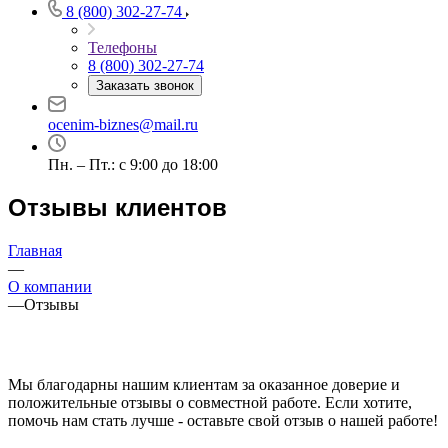
Бердск
8 (800) 302-27-74
Березники
Телефоны
Бийск
8 (800) 302-27-74
Биробиджан
Заказать звонок
Бирск
ocenim-biznes@mail.ru
Бирюч
Благовещенск
Пн. – Пт.: с 9:00 до 18:00
Благодарный
Богородицк
Отзывы клиентов
Боготол
Большой Камень
Главная
Бор
—
О компании
Борзя
—
Отзывы
Борисоглебск
Боровичи
Братск
Бронницы
Мы благодарны нашим клиентам за оказанное доверие и
Брянск
положительные отзывы о совместной работе. Если хотите,
помочь нам стать лучше - оставьте свой отзыв о нашей работе!
Бугульма
Бугуруслан