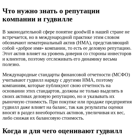
Белая Калитва
Что нужно знать о репутации
Белгород
компании и гудвилле
Белебей
Белово
В законодательной сфере понятие goodwill в нашей стране не
Белогорск
встречается, но в международной практике этим словом
Белорецк
обозначают нематериальный актив (НМА), представляющий
собой «доброе имя» компании, то есть ее деловую репутацию.
Белореченск
Этот актив влияет на уровень доверия со стороны инвесторов
Белоярский
и клиентов, поэтому отслеживать его динамику весьма
Бердск
полезно.
Березники
Международные стандарты финансовой отчетности (МСФО)
Бийск
учитывают гудвилл наряду с другими НМА, поэтому
Биробиджан
компаниям, которые публикуют свою отчетность на
Бирск
основании этих стандартов, должны не только выделять в
своих активах деловую репутацию, но и указывать их
Бирюч
рыночную стоимость. При покупке или продаже предприятия
Благовещенск
гудвилл даже влияет на баланс, так как результаты оценки
Благодарный
вносят в раздел внеоборотных активов, увеличивая их вес,
Богородицк
либо снижая их балансовую стоимость.
Боготол
Когда и для чего оценивают гудвилл
Большой Камень