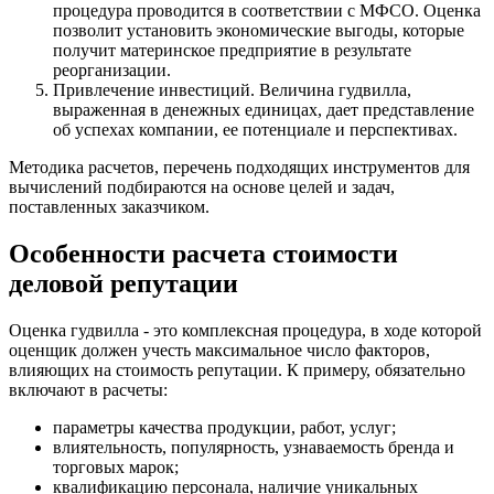
процедура проводится в соответствии с МФСО. Оценка
Верхний Уфалей
позволит установить экономические выгоды, которые
Верхняя Пышма
получит материнское предприятие в результате
реорганизации.
Верхняя Салда
Привлечение инвестиций. Величина гудвилла,
Видное
выраженная в денежных единицах, дает представление
Владивосток
об успехах компании, ее потенциале и перспективах.
Владикавказ
Методика расчетов, перечень подходящих инструментов для
Владимир
вычислений подбираются на основе целей и задач,
Волгоград
поставленных заказчиком.
Волгодонск
Особенности расчета стоимости
Волжск
Волжский
деловой репутации
Вологда
Волоколамск
Оценка гудвилла - это комплексная процедура, в ходе которой
оценщик должен учесть максимальное число факторов,
Волосово
влияющих на стоимость репутации. К примеру, обязательно
Волхов
включают в расчеты:
Вольск
параметры качества продукции, работ, услуг;
Воркута
влиятельность, популярность, узнаваемость бренда и
Воронеж
торговых марок;
Воскресенск
квалификацию персонала, наличие уникальных