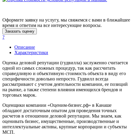
Апатиты
Апрелевка
Арамиль
Оформите заявку на услугу, мы свяжемся с вами в ближайшее
Арзамас
время и ответим на все интересующие вопросы.
Архангельск
Заказать оценку
?
Асбест
Асино
Описание
Астрахань
Характеристики
Ахтубинск
Оценка деловой репутации (гудвилла) заслуженно считается
Ачинск
одной из самых сложных процедур, так как рассчитать
Аша
справедливую и объективную стоимость объекта в виду его
Баймак
специфичности довольно непросто. Гудвилл всегда
рассматривают с учетом деятельности компании, ее позиций
Балабаново
на рынке, а также степени влияния имеющихся брендов и
Балаково
торговых марок.
Балашиха
Оценщики компании «Оценим-бизнес.рф» в Канаше
Балашов
обладают достаточным опытом для проведения точных
Барабинск
расчетов в отношении деловой репутации. Мы знаем, как
Барнаул
оценивать бизнес, имущественные, производственные и
интеллектуальные активы, крупные корпорации и субъекты
Батайск
МСП.
Бахчисарай