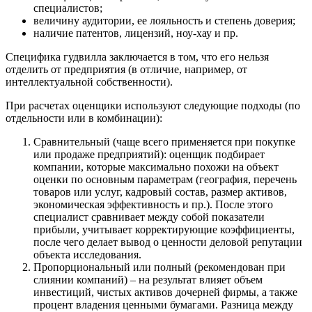
Воткинск
специалистов;
величину аудитории, ее лояльность и степень доверия;
Всеволожск
наличие патентов, лицензий, ноу-хау и пр.
Выборг
Выкса
Специфика гудвилла заключается в том, что его нельзя
отделить от предприятия (в отличие, например, от
Вязники
интеллектуальной собственности).
Вязьма
Вятские Поляны
При расчетах оценщики используют следующие подходы (по
отдельности или в комбинации):
Гай
Гатчина
Сравнительный (чаще всего применяется при покупке
Геленджик
или продаже предприятий): оценщик подбирает
компании, которые максимально похожи на объект
Георгиевск
оценки по основным параметрам (география, перечень
Глазов
товаров или услуг, кадровый состав, размер активов,
Горно-Алтайск
экономическая эффективность и пр.). После этого
Городец
специалист сравнивает между собой показатели
прибыли, учитывает корректирующие коэффициенты,
Горячий Ключ
после чего делает вывод о ценности деловой репутации
Грозный
объекта исследования.
Губаха
Пропорциональный или полный (рекомендован при
слиянии компаний) – на результат влияет объем
Губкин
инвестиций, чистых активов дочерней фирмы, а также
Губкинский
процент владения ценными бумагами. Разница между
Гуково