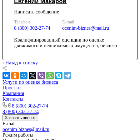
Евгений Макаров
Камень-на-Оби
Камышин
Написать сообщение
Камышлов
Телефон
E-mail
Канаш
8 (800) 302-27-74
ocenim-biznes@mail.ru
Кандалакша
Квалифицированный оценщик по оценке
Канск
движимого и недвижимого имущества, бизнеса
Карачев
Карпинск
Касли
Назад к списку
Каспийск
Кашира
Услуги по оценке бизнеса
Кемерово
Проекты
Керчь
Компания
Кизляр
Контакты
Кимры
8 (800) 302-27-74
8 (800) 302-27-74
Кингисепп
Заказать звонок
Кинель
E-mail
Кинешма
ocenim-biznes@mail.ru
Киржач
Режим работы