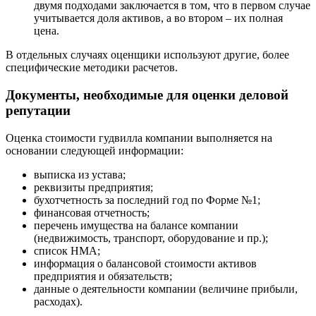
двумя подходами заключается в том, что в первом случае
Гулькевичи
учитывается доля активов, а во втором – их полная
цена.
Гусев
Гусь-Хрустальный
В отдельных случаях оценщики используют другие, более
Дедовск
специфические методики расчетов.
Дербент
Документы, необходимые для оценки деловой
Джанкой
репутации
Дзержинск
Дзержинский
Оценка стоимости гудвилла компании выполняется на
Димитровград
основании следующей информации:
Дмитров
выписка из устава;
Долгопрудный
реквизиты предприятия;
Домодедово
бухотчетность за последний год по Форме №1;
Донецк
финансовая отчетность;
перечень имущества на балансе компании
Дубна
(недвижимость, транспорт, оборудование и пр.);
Дюртюли
список НМА;
Евпатория
информация о балансовой стоимости активов
предприятия и обязательств;
Егорьевск
данные о деятельности компании (величине прибыли,
Ейск
расходах).
Екатеринбург