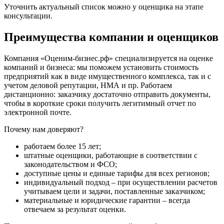
Елабуга
Уточнить актуальный список можно у оценщика на этапе
консультации.
Елец
Елизово
Преимущества компании и оценщиков
Енисейск
Ермолино
Компания «Оценим-бизнес.рф» специализируется на оценке
Ессентуки
компаний и бизнеса: мы поможем установить стоимость
Железногорск
предприятий как в виде имущественного комплекса, так и с
учетом деловой репутации, НМА и пр. Работаем
Железногорск-Илимский
дистанционно: заказчику достаточно отправить документы,
Жуковский
чтобы в короткие сроки получить легитимный отчет по
Заводоуковск
электронной почте.
Заозерный
Почему нам доверяют?
Заполярный
Зарайск
работаем более 15 лет;
штатные оценщики, работающие в соответствии с
Заречный
законодательством и ФСО;
Заринск
доступные цены и единые тарифы для всех регионов;
Звенигород
индивидуальный подход – при осуществлении расчетов
Зеленоград
учитываем цели и задачи, поставленные заказчиком;
материальные и юридические гарантии – всегда
Зеленодольск
отвечаем за результат оценки.
Зея