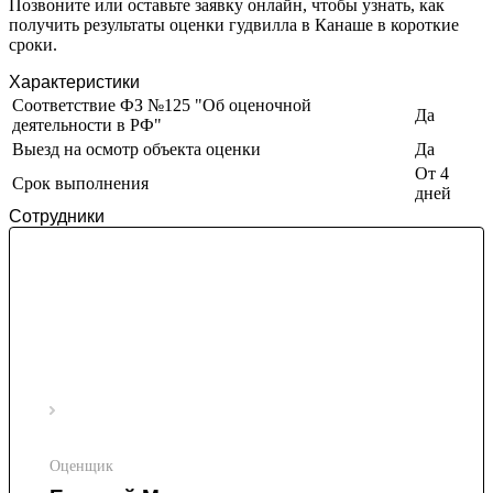
Златоуст
Позвоните или оставьте заявку онлайн, чтобы узнать, как
получить результаты оценки гудвилла в Канаше в короткие
Иваново
сроки.
Ивантеевка
Ижевск
Характеристики
Изобильный
Соответствие ФЗ №125 "Об оценочной
Да
деятельности в РФ"
Ипатово
Выезд на осмотр объекта оценки
Да
Ирбит
От 4
Иркутск
Срок выполнения
дней
Искитим
Сотрудники
Истра
Ишим
Ишимбай
Йошкар-Ола
Казань
Калининград
Калуга
Камбарка
Каменка
Каменск-Уральский
Оценщик
Каменск-Шахтинский