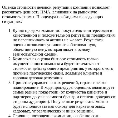
Бор
Оценка стоимости деловой репутации компании позволяет
Борзя
рассчитать ценность НМА, влияющих на рыночную
Борисоглебск
стоимость фирмы. Процедура необходима в следующих
Боровичи
ситуациях:
Братск
Купля-продажа компании: покупатель заинтересован в
Бронницы
качественной и положительной репутации предприятия,
Брянск
но переплачивать за активы не желает. Результаты
оценки позволяют установить обоснованную,
Бугульма
объективную цену, которая ляжет в основу
Бугуруслан
взаимовыгодной сделки.
Бузулук
Комплексная оценка бизнеса: стоимость только
Буй
имущественного комплекса будет отличаться от
стоимости действующего предприятия, у которого есть
Буйнакск
прочные партнерские связи, лояльные клиенты и
Бутурлиновка
хорошая деловая репутация.
Валдай
Принятие управленческих решений, стратегическое
планирование. В ходе процедуры оценщик анализирует
Валуйки
самые разные показатели (от количества клиентов и
Великие Луки
партнеров до узнаваемости бренда и степени доверия со
Великий Новгород
стороны аудитории). Полученные результаты можно
Великий Устюг
будет использовать как основу для маркетинговых,
кадровых, управленческих и иных решений.
Вельск
Слияние, поглощение компании, особенно если
Верещагино