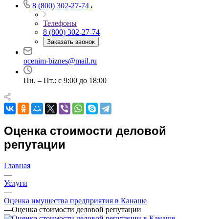
8 (800) 302-27-74
Телефоны
8 (800) 302-27-74
Заказать звонок
Выберите ваш город
ocenim-biznes@mail.ru
Пн. – Пт.: с 9:00 до 18:00
Например:
Канаш
Абакан
Абдулино
Оценка стоимости деловой
Абинск
репутации
Азов
Аксай
Главная
Алушта
—
Альметьевск
Услуги
Анапа
—
Оценка имущества предприятия в Канаше
Ангарск
—
Оценка стоимости деловой репутации
Анжеро-Судженск