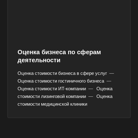
Асино
Астрахань
Ахтубинск
Ачинск
Аша
Оценка бизнеса по сферам
Баймак
деятельности
Балабаново
Оценка стоимости бизнеса в сфере услуг
—
Балаково
Оценка стоимости гостиничного бизнеса
—
Балашиха
Оценка стоимости ИТ-компании
—
Оценка
стоимости лизинговой компании
—
Оценка
Балашов
стоимости медицинской клиники
Барабинск
Барнаул
Батайск
Бахчисарай