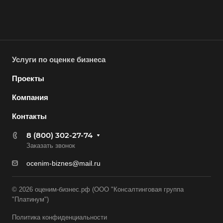
Белая Калитва
Белгород
Белебей
Услуги по оценке бизнеса
Белово
Белогорск
Проекты
Белорецк
Компания
Белореченск
Контакты
Белоярский
8 (800) 302-27-74
Бердск
Заказать звонок
Березники
ocenim-biznes@mail.ru
Бийск
Биробиджан
© 2026 оценим-бизнес.рф (ООО "Консалтинговая группа
"Платинум")
Бирск
Политика конфиденциальности
Бирюч