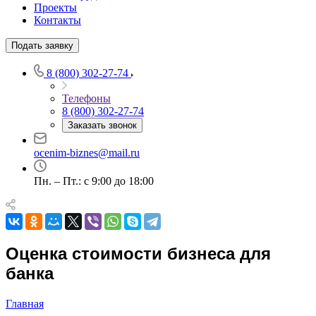
Проекты
Контакты
Например:
Когалым
Абакан
Подать заявку
Абдулино
8 (800) 302-27-74
Абинск
Азов
Телефоны
Аксай
8 (800) 302-27-74
Алушта
Заказать звонок
Альметьевск
ocenim-biznes@mail.ru
Анапа
Ангарск
Пн. – Пт.: с 9:00 до 18:00
Анжеро-Судженск
Апатиты
Апрелевка
Арамиль
Оценка стоимости бизнеса для
Арзамас
банка
Архангельск
Асбест
Главная
Асино