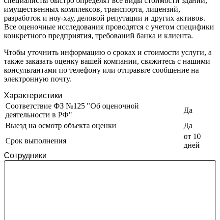
специалисты быстро определят все виды стоимости зданий,
Железногорск-Илимский
имущественных комплексов, транспорта, лицензий,
Жуковский
разработок и ноу-хау, деловой репутации и других активов.
Все оценочные исследования проводятся с учетом специфики
Заводоуковск
конкретного предприятия, требований банка и клиента.
Заозерный
Заполярный
Чтобы уточнить информацию о сроках и стоимости услуги, а
также заказать оценку вашей компании, свяжитесь с нашими
Зарайск
консультантами по телефону или отправьте сообщение на
Заречный
электронную почту.
Заринск
Звенигород
Характеристики
Соответствие ФЗ №125 "Об оценочной
Зеленоград
Да
деятельности в РФ"
Зеленодольск
Выезд на осмотр объекта оценки
Да
Зея
от 10
Златоуст
Срок выполнения
дней
Иваново
Сотрудники
Ивантеевка
Ижевск
Изобильный
Ипатово
Ирбит
Иркутск