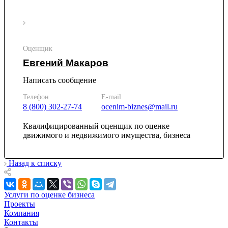
Искитим
Истра
Ишим
Ишимбай
Оценщик
Йошкар-Ола
Евгений Макаров
Казань
Написать сообщение
Калининград
Калуга
Телефон
E-mail
Камбарка
8 (800) 302-27-74
ocenim-biznes@mail.ru
Каменка
Квалифицированный оценщик по оценке
Каменск-Уральский
движимого и недвижимого имущества, бизнеса
Каменск-Шахтинский
Камень-на-Оби
Назад к списку
Камышин
Камышлов
Канаш
Услуги по оценке бизнеса
Кандалакша
Проекты
Канск
Компания
Карачев
Контакты