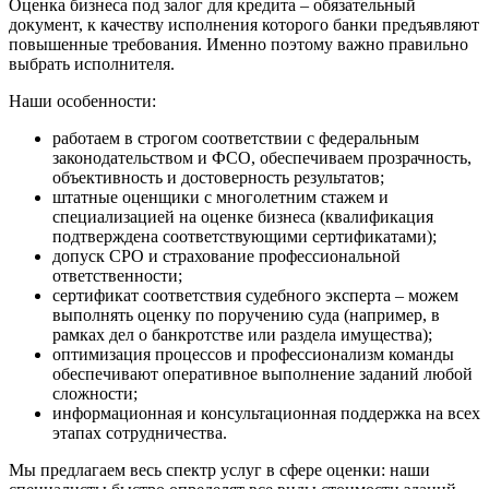
Оценка бизнеса под залог для кредита – обязательный
Дзержинский
документ, к качеству исполнения которого банки предъявляют
повышенные требования. Именно поэтому важно правильно
Димитровград
выбрать исполнителя.
Дмитров
Долгопрудный
Наши особенности:
Домодедово
работаем в строгом соответствии с федеральным
Донецк
законодательством и ФСО, обеспечиваем прозрачность,
Дубна
объективность и достоверность результатов;
штатные оценщики с многолетним стажем и
Дюртюли
специализацией на оценке бизнеса (квалификация
Евпатория
подтверждена соответствующими сертификатами);
Егорьевск
допуск СРО и страхование профессиональной
Ейск
ответственности;
сертификат соответствия судебного эксперта – можем
Екатеринбург
выполнять оценку по поручению суда (например, в
Елабуга
рамках дел о банкротстве или раздела имущества);
Елец
оптимизация процессов и профессионализм команды
обеспечивают оперативное выполнение заданий любой
Елизово
сложности;
Енисейск
информационная и консультационная поддержка на всех
Ермолино
этапах сотрудничества.
Ессентуки
Мы предлагаем весь спектр услуг в сфере оценки: наши
Железногорск