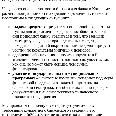
Бугульма
Бугуруслан
Чаще всего оценка стоимости бизнеса для банка в Когалыме,
расчет ликвидационной и актуальной рыночной стоимости
Бузулук
необходимы в следующих ситуациях:
Буй
Буйнакск
выдача кредитов
– результаты оценочной экспертизы
нужны для определения кредитоспособности клиента,
Бутурлиновка
они позволяют банку убедиться в том, что заемщик
Валдай
имеет ресурсы для возврата денежных средств, не
Валуйки
находится на грани банкротства или не демонстрирует
Великие Луки
убытки по результатам минувших периодов;
одобрение обеспечения
– помимо поручителей
Великий Новгород
значение имеет и ценность залогового имущества, так
Великий Устюг
как она не может быть меньше, чем сумма
Вельск
финансирования;
участие в государственных и муниципальных
Верещагино
программах
– некоторые компании попадают под меры
Верхний Уфалей
финансовой поддержки от властей, при этом на
Верхняя Пышма
банковский сектор ложатся обязательства по проверке
Верхняя Салда
документации и анализе текущего финансового
положения предприятия.
Видное
Владивосток
Мы проводим оценочную экспертизу с учетом всех
Владикавказ
требований конкретного банковского заведения: это
гарантирует 100% отсутствие рисков отказа по причине
Владимир