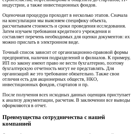
Гай
индустрии, а также инвестиционных фондов.
Гатчина
Оценочная процедура проходит в несколько этапов. Сначала
Геленджик
на консультации мы выясняем специфику объекта,
Георгиевск
рассчитываем стоимость и сроки проведения исследования.
Глазов
Затем изучаем требования кредитного учреждения и
составляет перечень необходимых для оценки документов: их
Горно-Алтайск
можно прислать в электронном виде.
Городец
Горячий Ключ
Точный список зависит от организационно-правовой формы
Грозный
предприятия, наличия подразделений и филиалов. К примеру,
ИП по закону имеют право не вести бухгалтерию, поэтому
Губаха
бухгалтерскую отчетность могут не представлять. Для
Губкин
организаций же это требование обязательно. Также свои
Губкинский
отличия есть для акционерных обществ, НКО,
инвестиционных фондов, стартапов и пр.
Гуково
Гулькевичи
После получения всех исходных данных оценщик приступает
Гусев
к анализу документации, расчетам. В заключении все выводы
оформляются в отчет.
Гусь-Хрустальный
Дедовск
Преимущества сотрудничества с нашей
Дербент
компанией
Джанкой
Дзержинск