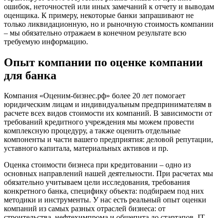
ошибок, неточностей или иных замечаний к отчету и выводам
Волгоград
оценщика. К примеру, некоторые банки запрашивают не
Волгодонск
только ликвидационную, но и рыночную стоимость компании
Волжск
– мы обязательно отражаем в конечном результате всю
требуемую информацию.
Волжский
Вологда
Опыт компании по оценке компании
Волоколамск
для банка
Волосово
Волхов
Компания «Оценим-бизнес.рф» более 20 лет помогает
Вольск
юридическим лицам и индивидуальным предпринимателям в
Воркута
расчете всех видов стоимости их компаний. В зависимости от
Воронеж
требований кредитного учреждения мы можем провести
комплексную процедуру, а также оценить отдельные
Воскресенск
компоненты и части вашего предприятия: деловой репутации,
Воткинск
уставного капитала, материальных активов и пр.
Всеволожск
Оценка стоимости бизнеса при кредитовании – одно из
Выборг
основных направлений нашей деятельности. При расчетах мы
Выкса
обязательно учитываем цели исследования, требования
Вязники
конкретного банка, специфику объекта: подбираем под них
Вязьма
методики и инструменты. У нас есть реальный опыт оценки
компаний из самых разных отраслей бизнеса: от
Вятские Поляны
строительства, нефтехимпрома и общепита до стартапов, IT-