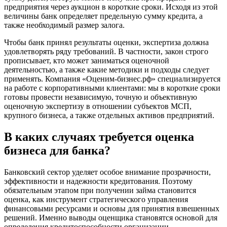
предприятия через аукцион в короткие сроки. Исходя из этой
Белоярский
величины банк определяет предельную сумму кредита, а
Бердск
также необходимый размер залога.
Березники
Чтобы банк принял результаты оценки, экспертиза должна
Бийск
удовлетворять ряду требований. В частности, закон строго
Биробиджан
прописывает, кто может заниматься оценочной
Бирск
деятельностью, а также какие методики и подходы следует
применять. Компания «Оценим-бизнес.рф» специализируется
Бирюч
на работе с корпоративными клиентами: мы в короткие сроки
Благовещенск
готовы провести независимую, точную и объективную
Благодарный
оценочную экспертизу в отношении субъектов МСП,
Богородицк
крупного бизнеса, а также отдельных активов предприятий.
Боготол
В каких случаях требуется оценка
Большой Камень
бизнеса для банка?
Бор
Борзя
Банковский сектор уделяет особое внимание прозрачности,
Борисоглебск
эффективности и надежности кредитования. Поэтому
Боровичи
обязательным этапом при получении займа становится
Братск
оценка, как инструмент стратегического управления
Бронницы
финансовыми ресурсами и основы для принятия взвешенных
решений. Именно выводы оценщика становятся основой для
Брянск
определения кредитоспособности организации.