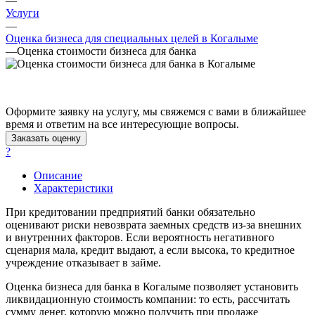
—
Астрахань
Услуги
Ахтубинск
—
Ачинск
Оценка бизнеса для специальных целей в Когалыме
—
Оценка стоимости бизнеса для банка
Аша
Баймак
Балабаново
Балаково
Оформите заявку на услугу, мы свяжемся с вами в ближайшее
Балашиха
время и ответим на все интересующие вопросы.
Балашов
Заказать оценку
Барабинск
?
Барнаул
Описание
Батайск
Характеристики
Бахчисарай
При кредитовании предприятий банки обязательно
Белая Калитва
оценивают риски невозврата заемных средств из-за внешних
Белгород
и внутренних факторов. Если вероятность негативного
Белебей
сценария мала, кредит выдают, а если высока, то кредитное
учреждение отказывает в займе.
Белово
Белогорск
Оценка бизнеса для банка в Когалыме позволяет установить
Белорецк
ликвидационную стоимость компании: то есть, рассчитать
сумму денег, которую можно получить при продаже
Белореченск