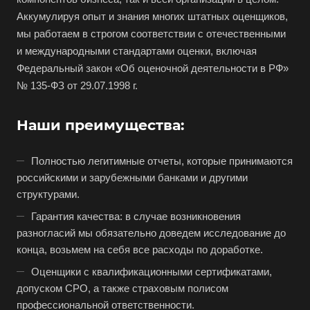
Аккумулируя опыт и знания многих штатных оценщиков,
Богородицк
мы работаем в строгом соответствии с отечественными
Боготол
и международными стандартами оценки, включая
Большой Камень
Федеральный закон «Об оценочной деятельности в РФ»
№ 135-ФЗ от 29.07.1998 г.
Бор
Борзя
Наши преимущества:
Борисоглебск
Боровичи
Полностью легитимные отчеты, которые принимаются
Братск
российскими и зарубежными банками и другими
структурами.
Бронницы
Гарантия качества: в случае возникновения
Брянск
разногласий мы обязательно доведем исследование до
Бугульма
конца, возьмем на себя все расходы по доработке.
Бугуруслан
Оценщики с квалификационными сертификатами,
Бузулук
допуском СРО, а также страховым полисом
профессиональной ответственности.
Буй