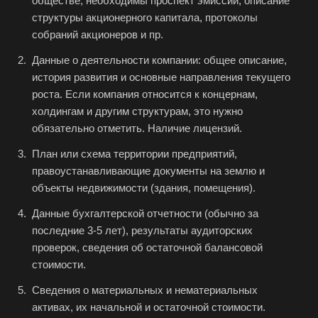
обществе, необходимы проспект эмиссии, описание
структуры акционерного капитала, протоколы
Ахтубинск
собраний акционеров и пр.
Ачинск
Данные о деятельности компании: общее описание,
Аша
история развития и основные направления текущего
Баймак
роста. Если компания относится к концернам,
холдингам и другим структурам, это нужно
Балабаново
обязательно отметить. Наличие лицензий.
Балаково
План или схема территории предприятий,
Балашиха
правоустанавливающие документы на землю и
Балашов
объекты недвижимости (здания, помещения).
Барабинск
Данные бухгалтерской отчетности (обычно за
Барнаул
последние 3-5 лет), результаты аудиторских
проверок, сведения об остаточной балансовой
Батайск
стоимости.
Бахчисарай
Сведения о материальных и нематериальных
Белая Калитва
активах, их начальной и остаточной стоимости.
Белгород