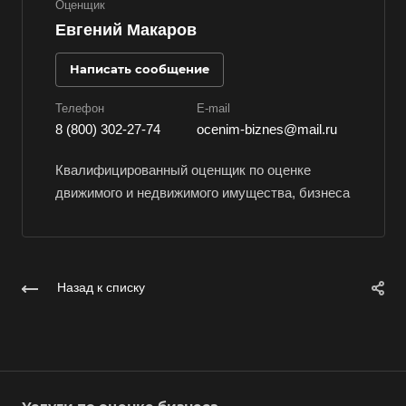
Оценщик
Евгений Макаров
Владикавказ
Владимир
Написать сообщение
Волгоград
Телефон
E-mail
Волгодонск
8 (800) 302-27-74
ocenim-biznes@mail.ru
Волжск
Квалифицированный оценщик по оценке
Волжский
движимого и недвижимого имущества, бизнеса
Вологда
Волоколамск
Волосово
Назад к списку
Волхов
Вольск
Воркута
Воронеж
Воскресенск