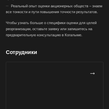
Реальный опыт оценки акционерных обществ – знаем
Буйнакск
все тонкости и пути повышения точности результатов.
Бутурлиновка
Чтобы узнать больше о специфики оценки для целей
Валдай
реорганизации, оставьте заявку или запишитесь на
Валуйки
предварительную консультацию в Когалыме.
Великие Луки
Великий Новгород
Сотрудники
Великий Устюг
Вельск
Верещагино
Верхний Уфалей
Верхняя Пышма
Верхняя Салда
Видное
Владивосток