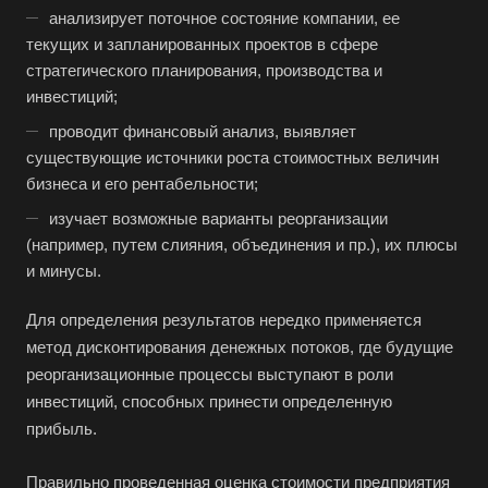
анализирует поточное состояние компании, ее
текущих и запланированных проектов в сфере
стратегического планирования, производства и
инвестиций;
проводит финансовый анализ, выявляет
существующие источники роста стоимостных величин
бизнеса и его рентабельности;
Выберите ваш город
изучает возможные варианты реорганизации
(например, путем слияния, объединения и пр.), их плюсы
и минусы.
Для определения результатов нередко применяется
Например:
Когалым
метод дисконтирования денежных потоков, где будущие
реорганизационные процессы выступают в роли
Абакан
инвестиций, способных принести определенную
Абдулино
прибыль.
Абинск
Правильно проведенная оценка стоимости предприятия
Азов