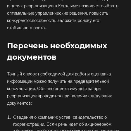
в целях реорганизации в Когалыме позволяет выбрать
Аксай
оптимальные управленческие решения, повысить
Алушта
конкурентоспособность, заложить основу его
стабильного роста.
Альметьевск
Анапа
Перечень необходимых
Ангарск
документов
Анжеро-Судженск
Апатиты
Точный список необходимой для работы оценщика
Апрелевка
информации можно получить на предварительной
Арамиль
консультации. Обычно оценка имущества при
Арзамас
реорганизации проводится при наличии следующих
Архангельск
документов:
Асбест
Сведения о компании: устав, свидетельство о
Асино
госрегистрации. Если речь идет об акционерном
Астрахань