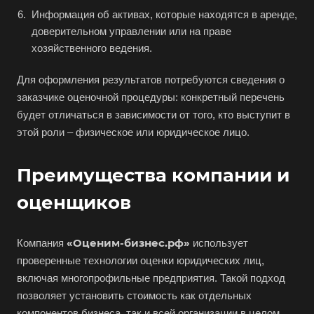
Информация об активах, которые находятся в аренде,
Белебей
доверительном управлении или на праве
Белово
хозяйственного ведения.
Белогорск
Для оформления результатов потребуются сведения о
Белорецк
заказчике оценочной процедуры: конкретный перечень
Белореченск
будет отличаться в зависимости от того, кто выступит в
этой роли – физическое или юридическое лицо.
Белоярский
Бердск
Преимущества компании и
Березники
оценщиков
Бийск
Биробиджан
«Оценим-бизнес.рф»
Компания
использует
Бирск
проверенные технологии оценки юридических лиц,
Бирюч
включая многопрофильные предприятия. Такой подход
Благовещенск
позволяет установить стоимость как отдельных
компонентов бизнеса, так и всей организации в целом.
Благодарный