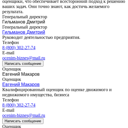
оценщики, что обеспечивает всесторонний подход к решению
Владивосток
ваших задач. Они точно знают, как достичь желаемого
Владикавказ
результата.
Владимир
Генеральный директор
Гильманов Дмитрий
Волгоград
Генеральный директор
Волгодонск
Гильманов Дмитрий
Волжск
Руководит деятельностью предприятия.
Волжский
Телефон
8 (800) 302-27-74
Вологда
E-mail
Волоколамск
ocenim-biznes@mail.ru
Волосово
Написать сообщение
Волхов
Оценщик
Евгений Макаров
Вольск
Оценщик
Воркута
Евгений Макаров
Воронеж
Квалифицированный оценщик по оценке движимого и
Воскресенск
недвижимого имущества, бизнеса
Телефон
Воткинск
8 (800) 302-27-74
Всеволожск
E-mail
Выборг
ocenim-biznes@mail.ru
Выкса
Написать сообщение
Оценщик
Вязники