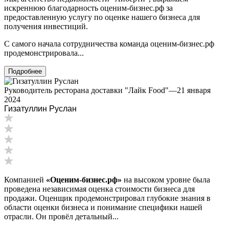
Ипатово
искреннюю благодарность оценим-бизнес.рф за
предоставленную услугу по оценке нашего бизнеса для
Ирбит
получения инвестиций.
Иркутск
Искитим
С самого начала сотрудничества команда оценим-бизнес.рф
Истра
продемонстрировала...
Ишим
Подробнее
Ишимбай
Йошкар-Ола
Руководитель ресторана доставки "Лайк Food"
—
21 января
2024
Казань
Гизатуллин Руслан
Калининград
Калуга
Камбарка
Каменка
Каменск-Уральский
Каменск-Шахтинский
Компанией
«Оценим-бизнес.рф»
на высоком уровне была
Камень-на-Оби
проведена независимая оценка стоимости бизнеса для
Камышин
продажи. Оценщик продемонстрировал глубокие знания в
Камышлов
области оценки бизнеса и понимание специфики нашей
отрасли. Он провёл детальный...
Канаш
Кандалакша