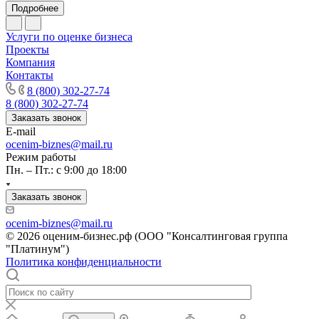
Подробнее
Канск
Карачев
Услуги по оценке бизнеса
Карпинск
Проекты
Компания
Касли
Контакты
Каспийск
8 (800) 302-27-74
Кашира
8 (800) 302-27-74
Кемерово
Заказать звонок
Керчь
E-mail
ocenim-biznes@mail.ru
Кизляр
Режим работы
Кимры
Пн. – Пт.: с 9:00 до 18:00
Кингисепп
Кинель
Заказать звонок
Кинешма
ocenim-biznes@mail.ru
Киржач
© 2026 оценим-бизнес.рф (ООО "Консалтинговая группа
Кириши
"Платинум")
Политика конфиденциальности
Киров
Кировск
Кисловодск
Клин