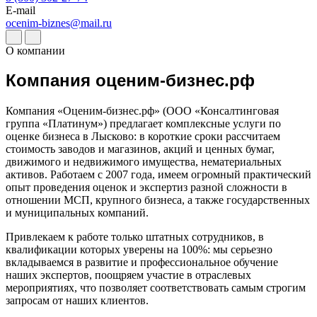
Дербент
E-mail
ocenim-biznes@mail.ru
Джанкой
Дзержинск
О компании
Дзержинский
Димитровград
Компания оценим-бизнес.рф
Дмитров
Долгопрудный
Компания «Оценим-бизнес.рф» (ООО «Консалтинговая
Домодедово
группа «Платинум») предлагает комплексные услуги по
оценке бизнеса в Лысково: в короткие сроки рассчитаем
Донецк
стоимость заводов и магазинов, акций и ценных бумаг,
Дубна
движимого и недвижимого имущества, нематериальных
Дюртюли
активов. Работаем с 2007 года, имеем огромный практический
Евпатория
опыт проведения оценок и экспертиз разной сложности в
отношении МСП, крупного бизнеса, а также государственных
Егорьевск
и муниципальных компаний.
Ейск
Екатеринбург
Привлекаем к работе только штатных сотрудников, в
квалификации которых уверены на 100%: мы серьезно
Елабуга
вкладываемся в развитие и профессиональное обучение
Елец
наших экспертов, поощряем участие в отраслевых
Елизово
мероприятиях, что позволяет соответствовать самым строгим
Енисейск
запросам от наших клиентов.
Ермолино