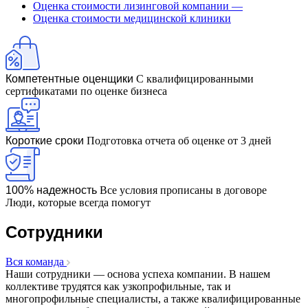
Оценка стоимости лизинговой компании
—
Бронницы
Оценка стоимости медицинской клиники
Брянск
Бугульма
Бугуруслан
Бузулук
Компетентные оценщики
С квалифицированными
сертификатами по оценке бизнеса
Буй
Буйнакск
Бутурлиновка
Валдай
Короткие сроки
Подготовка отчета об оценке от 3 дней
Валуйки
Великие Луки
Великий Новгород
100% надежность
Все условия прописаны в договоре
Люди, которые всегда помогут
Великий Устюг
Вельск
Сотрудники
Верещагино
Верхний Уфалей
Вся команда
Верхняя Пышма
Наши сотрудники — основа успеха компании. В нашем
Верхняя Салда
коллективе трудятся как узкопрофильные, так и
Видное
многопрофильные специалисты, а также квалифицированные