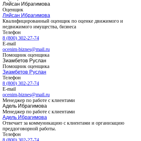
Ляйсан Ибрагимова
Вязьма
Оценщик
Вятские Поляны
Ляйсан Ибрагимова
Квалифицированный оценщик по оценке движимого и
Гай
недвижимого имущества, бизнеса
Гатчина
Телефон
Геленджик
8 (800) 302-27-74
Георгиевск
E-mail
ocenim-biznes@mail.ru
Глазов
Помощник оценщика
Горно-Алтайск
Зиамбетов Руслан
Городец
Помощник оценщика
Горячий Ключ
Зиамбетов Руслан
Телефон
Грозный
8 (800) 302-27-74
Губаха
E-mail
Губкин
ocenim-biznes@mail.ru
Менеджер по работе с клиентами
Губкинский
Адель Ибрагимова
Гуково
Менеджер по работе с клиентами
Гулькевичи
Адель Ибрагимова
Гусев
Отвечает за коммуникацию с клиентами и организацию
преддоговорной работы.
Гусь-Хрустальный
Телефон
Дедовск
8 (800) 302-27-74