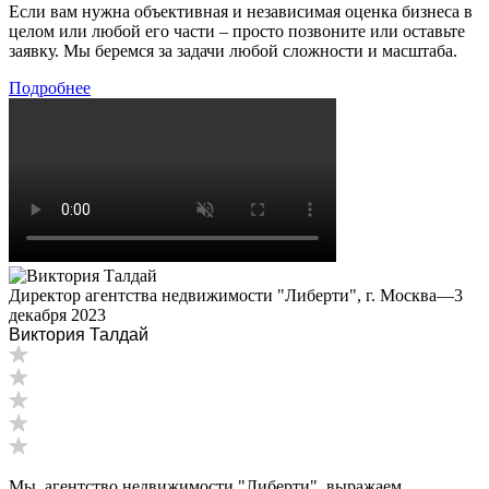
Если вам нужна объективная и независимая оценка бизнеса в
Ессентуки
целом или любой его части – просто позвоните или оставьте
Железногорск
заявку. Мы беремся за задачи любой сложности и масштаба.
Железногорск-Илимский
Подробнее
Жуковский
Заводоуковск
Заозерный
Заполярный
Зарайск
Заречный
Заринск
Звенигород
Директор агентства недвижимости "Либерти", г. Москва
—
3
Зеленоград
декабря 2023
Зеленодольск
Виктория Талдай
Зея
Златоуст
Иваново
Ивантеевка
Ижевск
Изобильный
Мы, агентство недвижимости "Либерти", выражаем