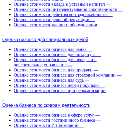
Белогорск
Оценка стоимости вклада в уставный капитал
—
Белорецк
Оценка стоимости интеллектуальной собственности
—
Оценка стоимости дебиторской задолженности
—
Белореченск
Оценка стоимости деловой репутации
—
Белоярский
Оценка стоимости машин и оборудования
Бердск
Березники
Оценка бизнеса для специальных целей
Бийск
Биробиджан
Оценка стоимости бизнеса для банка
—
Оценка стоимости бизнеса для нотариуса
—
Бирск
Оценка стоимости бизнеса для передачи в
Бирюч
доверительное управление
—
Благовещенск
Оценка стоимости бизнеса для продажи
—
Благодарный
Оценка стоимости бизнеса для страховой компании
—
Оценка стоимости бизнеса для суда
—
Богородицк
Оценка стоимости бизнеса перед покупкой
—
Боготол
Оценка стоимости бизнеса при реорганизации
Большой Камень
Бор
Оценка бизнеса по сферам деятельности
Борзя
Борисоглебск
Оценка стоимости бизнеса в сфере услуг
—
Оценка стоимости гостиничного бизнеса
—
Боровичи
Оценка стоимости ИТ-компании
—
Братск