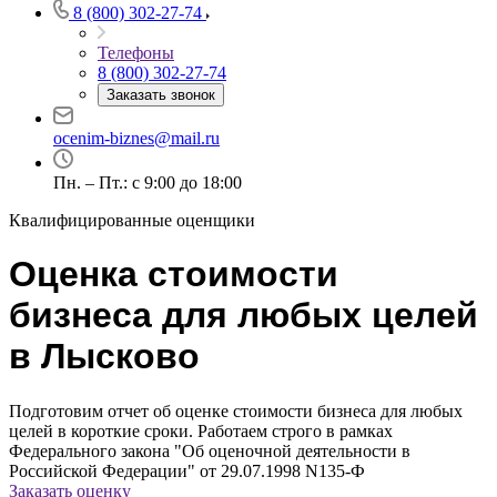
8 (800) 302-27-74
Телефоны
8 (800) 302-27-74
Заказать звонок
Например:
Лысково
Абакан
ocenim-biznes@mail.ru
Абдулино
Пн. – Пт.: с 9:00 до 18:00
Абинск
Азов
Квалифицированные оценщики
Аксай
Алушта
Оценка стоимости
Альметьевск
бизнеса для любых целей
Анапа
Ангарск
в Лысково
Анжеро-Судженск
Апатиты
Подготовим отчет об оценке стоимости бизнеса для любых
Апрелевка
целей в короткие сроки. Работаем строго в рамках
Арамиль
Федерального закона "Об оценочной деятельности в
Арзамас
Российской Федерации" от 29.07.1998 N135-Ф
Заказать оценку
Архангельск