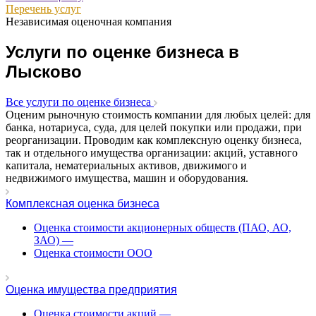
Перечень услуг
Асбест
Независимая оценочная компания
Асино
Астрахань
Услуги по оценке бизнеса в
Ахтубинск
Лысково
Ачинск
Аша
Все услуги по оценке бизнеса
Баймак
Оценим рыночную стоимость компании для любых целей: для
Балабаново
банка, нотариуса, суда, для целей покупки или продажи, при
реорганизации. Проводим как комплексную оценку бизнеса,
Балаково
так и отдельного имущества организации: акций, уставного
Балашиха
капитала, нематериальных активов, движимого и
Балашов
недвижимого имущества, машин и оборудования.
Барабинск
Комплексная оценка бизнеса
Барнаул
Батайск
Оценка стоимости акционерных обществ (ПАО, АО,
ЗАО)
—
Бахчисарай
Оценка стоимости ООО
Белая Калитва
Белгород
Белебей
Оценка имущества предприятия
Белово
Оценка стоимости акций
—