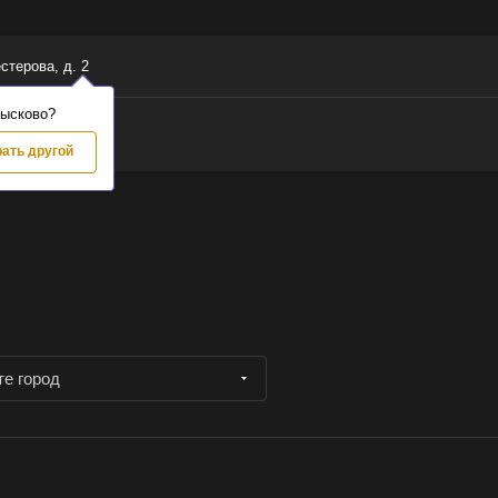
естерова, д. 2
Лысково?
ать другой
те город