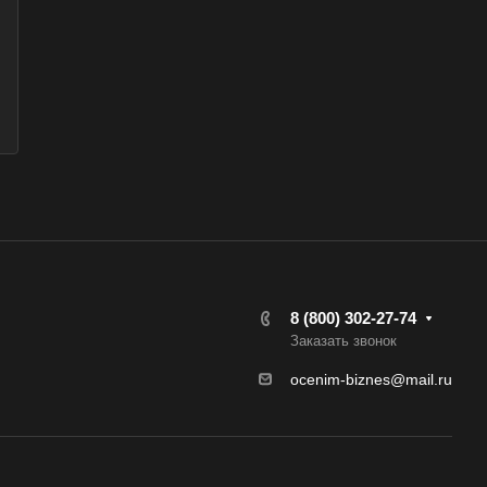
ск
хняя Салда
димир
жский
хов
ресенск
са
ов
8 (800) 302-27-74
зный
Заказать звонок
во
ocenim-biznes@mail.ru
овск
ржинский
одедово