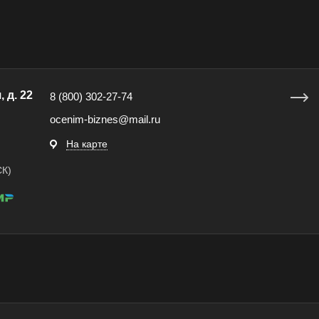
Анжеро-Судженск
Апатиты
Апр
Арзамас
Архангельск
Асбе
Астрахань
Ахтубинск
Ачин
Баймак
Балабаново
Бал
 д. 22
8 (800) 302-27-74
Балашов
Барабинск
Бар
ocenim-biznes@mail.ru
Бахчисарай
Белая Калитва
Бел
На карте
Белово
Белогорск
Бел
СК)
Белоярский
Бердск
Бер
Биробиджан
Бирск
Бир
Благодарный
Богородицк
Бого
Бор
Борзя
Бори
Братск
Бронницы
Бря
Бугуруслан
Бузулук
Буй
Бутурлиновка
Валдай
Вал