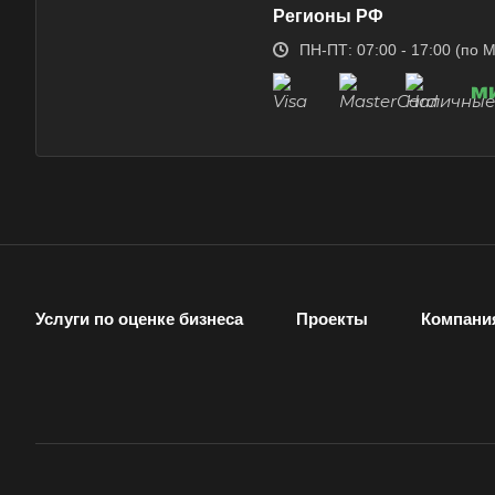
Регионы РФ
Великие Луки
ПН-ПТ: 07:00 - 17:00 (по 
Верещагино
Видное
Волгоград
Вологда
Вольск
Воткинск
Вязники
Гатчина
Услуги по оценке бизнеса
Проекты
Компани
Горно-Алтайск
Губаха
Гулькевичи
Дербент
Димитровград