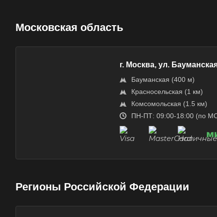
Ангарск
Московская область
Арамиль
Асино
Аша
г. Москва, ул. Бауманская,
Балашиха
Бауманская ​(400 м)
Батайск
​Красносельская (1 км)
​Комсомольская ​(1.5 км)
Белебей
ПН-ПТ: 09:00-18:00 (по М
Белореченск
Бийск
Благовещенск
Большой Камень
Боровичи
Регионы Российской Федерации
Бугульма
Буйнакск