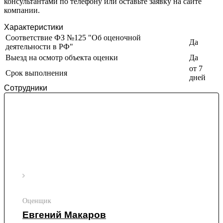
консультантами по телефону или оставьте заявку на сайте
Иваново
компании.
Ивантеевка
Характеристики
Ижевск
Соответствие ФЗ №125 "Об оценочной
Изобильный
Да
деятельности в РФ"
Ипатово
Выезд на осмотр объекта оценки
Да
Ирбит
от 7
Срок выполнения
Иркутск
дней
Искитим
Сотрудники
Истра
Ишим
Ишимбай
Йошкар-Ола
Казань
Калининград
Калуга
Камбарка
Каменка
Каменск-Уральский
Оценщик
Каменск-Шахтинский
Евгений Макаров