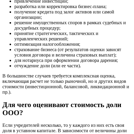
привлечение инвестиций;
разработка или корректировка бизнес-плана;
Борзя
получение кредита под залог активов или самой
Борисоглебск
организации;
Боровичи
решение имущественных споров в рамках судебных и
Братск
досудебных процедур;
принятие стратегических, тактических и
Бронницы
управленческих решений;
Брянск
оптимизация налогообложения;
Бугульма
страхование бизнеса (от результатов оценки зависят
Бугуруслан
условия договора и величина страховых выплат);
для нотариуса при оформлении договора дарения;
Бузулук
отчуждение доли (или ее части).
Буй
Буйнакск
В большинстве случаев требуется комплексная оценка,
включающая расчет не только рыночной, но и других видов
Бутурлиновка
стоимости (инвестиционной, балансовой, ликвидационной и
Валдай
пр.).
Валуйки
Великие Луки
Для чего оценивают стоимость доли
Великий Новгород
ООО?
Великий Устюг
Вельск
Если учредителей несколько, то у каждого из них есть своя
Верещагино
доля в уставном капитале. В зависимости от величины доли