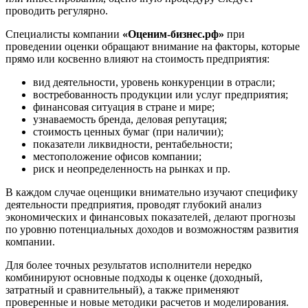
проводить регулярно.
Всеволожск
Выборг
Специалисты компании
«Оценим-бизнес.рф»
при
проведении оценки обращают внимание на факторы, которые
Выкса
прямо или косвенно влияют на стоимость предприятия:
Вязники
Вязьма
вид деятельности, уровень конкуренции в отрасли;
Вятские Поляны
востребованность продукции или услуг предприятия;
финансовая ситуация в стране и мире;
Гай
узнаваемость бренда, деловая репутация;
Гатчина
стоимость ценных бумаг (при наличии);
Геленджик
показатели ликвидности, рентабельности;
местоположение офисов компании;
Георгиевск
риск и неопределенность на рынках и пр.
Глазов
Горно-Алтайск
В каждом случае оценщики внимательно изучают специфику
деятельности предприятия, проводят глубокий анализ
Городец
экономических и финансовых показателей, делают прогнозы
Горячий Ключ
по уровню потенциальных доходов и возможностям развития
Грозный
компании.
Губаха
Для более точных результатов исполнители нередко
Губкин
комбинируют основные подходы к оценке (доходный,
Губкинский
затратный и сравнительный), а также применяют
Гуково
проверенные и новые методики расчетов и моделирования.