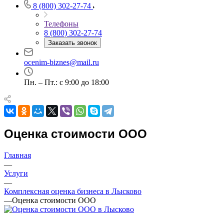
8 (800) 302-27-74
Телефоны
8 (800) 302-27-74
Заказать звонок
Выберите ваш город
ocenim-biznes@mail.ru
Пн. – Пт.: с 9:00 до 18:00
Например:
Лысково
Абакан
Абдулино
Абинск
Оценка стоимости ООО
Азов
Аксай
Главная
—
Алушта
Услуги
Альметьевск
—
Анапа
Комплексная оценка бизнеса в Лысково
Ангарск
—
Оценка стоимости ООО
Анжеро-Судженск
Апатиты