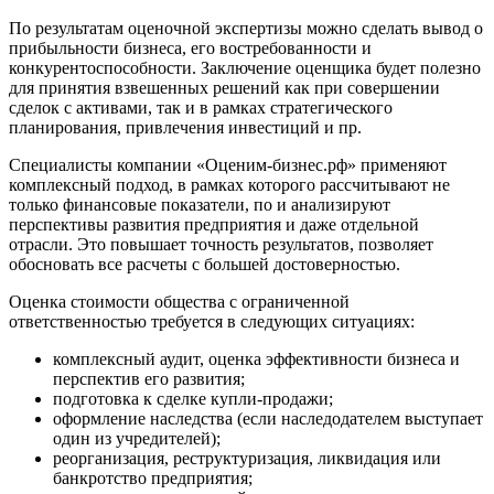
Белая Калитва
По результатам оценочной экспертизы можно сделать вывод о
Белгород
прибыльности бизнеса, его востребованности и
Белебей
конкурентоспособности. Заключение оценщика будет полезно
Белово
для принятия взвешенных решений как при совершении
сделок с активами, так и в рамках стратегического
Белогорск
планирования, привлечения инвестиций и пр.
Белорецк
Белореченск
Специалисты компании «Оценим-бизнес.рф» применяют
комплексный подход, в рамках которого рассчитывают не
Белоярский
только финансовые показатели, по и анализируют
Бердск
перспективы развития предприятия и даже отдельной
Березники
отрасли. Это повышает точность результатов, позволяет
обосновать все расчеты с большей достоверностью.
Бийск
Биробиджан
Оценка стоимости общества с ограниченной
Бирск
ответственностью требуется в следующих ситуациях:
Бирюч
комплексный аудит, оценка эффективности бизнеса и
Благовещенск
перспектив его развития;
Благодарный
подготовка к сделке купли-продажи;
Богородицк
оформление наследства (если наследодателем выступает
один из учредителей);
Боготол
реорганизация, реструктуризация, ликвидация или
Большой Камень
банкротство предприятия;
Бор