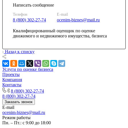
Камень-на-Оби
Написать сообщение
Камышин
Камышлов
Телефон
E-mail
8 (800) 302-27-74
ocenim-biznes@mail.ru
Канаш
Кандалакша
Квалифицированный оценщик по оценке
Канск
движимого и недвижимого имущества, бизнеса
Карачев
Карпинск
Назад к списку
Касли
Каспийск
Кашира
Услуги по оценке бизнеса
Кемерово
Проекты
Керчь
Компания
Контакты
Кизляр
8 (800) 302-27-74
Кимры
8 (800) 302-27-74
Кингисепп
Заказать звонок
Кинель
E-mail
Кинешма
ocenim-biznes@mail.ru
Режим работы
Киржач
Пн. – Пт.: с 9:00 до 18:00
Кириши