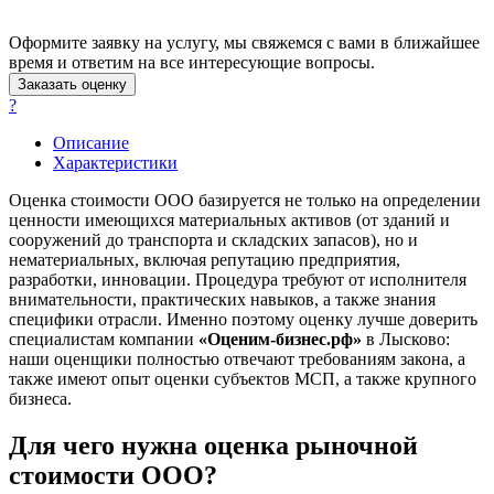
Апрелевка
Оформите заявку на услугу, мы свяжемся с вами в ближайшее
Арамиль
время и ответим на все интересующие вопросы.
Арзамас
Заказать оценку
Архангельск
?
Асбест
Описание
Асино
Характеристики
Астрахань
Оценка стоимости ООО базируется не только на определении
Ахтубинск
ценности имеющихся материальных активов (от зданий и
Ачинск
сооружений до транспорта и складских запасов), но и
Аша
нематериальных, включая репутацию предприятия,
Баймак
разработки, инновации. Процедура требуют от исполнителя
внимательности, практических навыков, а также знания
Балабаново
специфики отрасли. Именно поэтому оценку лучше доверить
Балаково
специалистам компании
«Оценим-бизнес.рф»
в Лысково:
Балашиха
наши оценщики полностью отвечают требованиям закона, а
Балашов
также имеют опыт оценки субъектов МСП, а также крупного
бизнеса.
Барабинск
Барнаул
Для чего нужна оценка рыночной
Батайск
стоимости ООО?
Бахчисарай