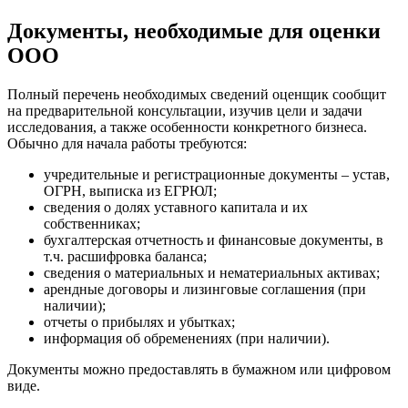
Гулькевичи
Документы, необходимые для оценки
Гусев
ООО
Гусь-Хрустальный
Дедовск
Дербент
Полный перечень необходимых сведений оценщик сообщит
на предварительной консультации, изучив цели и задачи
Джанкой
исследования, а также особенности конкретного бизнеса.
Дзержинск
Обычно для начала работы требуются:
Дзержинский
учредительные и регистрационные документы – устав,
Димитровград
ОГРН, выписка из ЕГРЮЛ;
Дмитров
сведения о долях уставного капитала и их
Долгопрудный
собственниках;
бухгалтерская отчетность и финансовые документы, в
Домодедово
т.ч. расшифровка баланса;
Донецк
сведения о материальных и нематериальных активах;
Дубна
арендные договоры и лизинговые соглашения (при
Дюртюли
наличии);
отчеты о прибылях и убытках;
Евпатория
информация об обременениях (при наличии).
Егорьевск
Ейск
Документы можно предоставлять в бумажном или цифровом
виде.
Екатеринбург
Елабуга