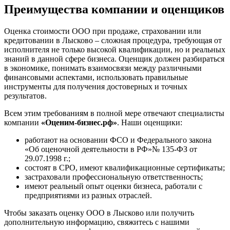
Преимущества компании и оценщиков
Елец
Елизово
Оценка стоимости ООО при продаже, страховании или
Енисейск
кредитовании в Лысково – сложная процедура, требующая от
Ермолино
исполнителя не только высокой квалификации, но и реальных
знаний в данной сфере бизнеса. Оценщик должен разбираться
Ессентуки
в экономике, понимать взаимосвязи между различными
Железногорск
финансовыми аспектами, использовать правильные
Железногорск-Илимский
инструменты для получения достоверных и точных
Жуковский
результатов.
Заводоуковск
Всем этим требованиям в полной мере отвечают специалисты
Заозерный
компании
«Оценим-бизнес.рф»
. Наши оценщики:
Заполярный
работают на основании ФСО и Федерального закона
Зарайск
«Об оценочной деятельности в РФ»№ 135-ФЗ от
Заречный
29.07.1998 г.;
Заринск
состоят в СРО, имеют квалификационные сертификаты;
застраховали профессиональную ответственность;
Звенигород
имеют реальный опыт оценки бизнеса, работали с
Зеленоград
предприятиями из разных отраслей.
Зеленодольск
Чтобы заказать оценку ООО в Лысково или получить
Зея
дополнительную информацию, свяжитесь с нашими
Златоуст