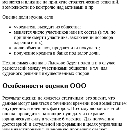
меняется и влияние на принятие стратегических решений,
Верхний Уфалей
возможности по контролю над активами и пр.
Верхняя Пышма
Верхняя Салда
Оценка доли нужна, если:
Видное
учредитель выходит из общества;
Владивосток
меняется число участников или их состав (в т.ч. по
Владикавказ
причине смерти участника, заключении договора
дарения и пр.);
Владимир
долю обменивают, продают или покупают;
Волгоград
получение кредита в банке под залог доли.
Волгодонск
Независимая оценка в Лысково будет полезна и в случае
Волжск
разногласий между участниками общества, в т.ч. для
Волжский
судебного решения имущественных споров.
Вологда
Волоколамск
Особенности оценки ООО
Волосово
Волхов
Результат оценки не является статичным: это значит, что
Вольск
данные могут меняться с течением времени под воздействием
внутренних и внешних факторов. Поэтому любой отчет об
Воркута
оценке проводится на конкретную дату и сохраняет
Воронеж
юридическую силу в течение 6 месяцев. Для получения
Воскресенск
достоверной и актуальной информации в целях управления
или инвестирования, оценочную процедуру следует
Воткинск