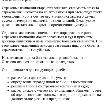
Боготол
Большой Камень
Страховые компании стараются занизить стоимость объекта
страхования: несмотря на то, что взносы при этом будут также
Бор
уменьшены, но и в случае наступления страхового случая
Борзя
сумма возмещения окажется незначительной. Зачастую ее
Борисоглебск
даже не хватает для покрытия причиненного ущерба.
Боровичи
Однако и завышенная оценка несет определенные риски.
Братск
Страховая компания может обратиться в суд и признать
Бронницы
договор ничтожным из-за чрезмерно большой стоимости. При
этом ранее уплаченные взносы возвращать никто не будет, а
Брянск
страхователь понесет убытки.
Бугульма
Бугуруслан
Независимая оценка бизнеса для страховой компании в
Бузулук
Лысково исключает негативные последствия.
Буй
Она проводится для следующих целей:
Буйнакск
расчет базы для страховой суммы;
Бутурлиновка
определение справедливой величины возмещения;
Валдай
решение споров со страховой компанией в суде;
Валуйки
расчет рисков с учетом потенциальных убытков – отчет
Великие Луки
об оценке позволит понять, выгодно ли страхование на
данном этапе развития предприятия.
Великий Новгород
Великий Устюг