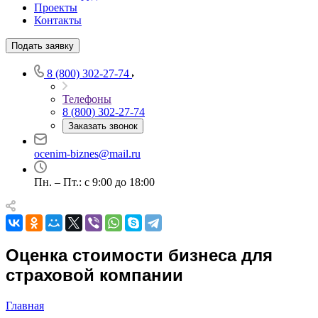
Проекты
Контакты
Подать заявку
8 (800) 302-27-74
Телефоны
Выберите ваш город
8 (800) 302-27-74
Заказать звонок
ocenim-biznes@mail.ru
Пн. – Пт.: с 9:00 до 18:00
Например:
Лысково
Абакан
Абдулино
Абинск
Азов
Оценка стоимости бизнеса для
Аксай
страховой компании
Алушта
Альметьевск
Главная
Анапа