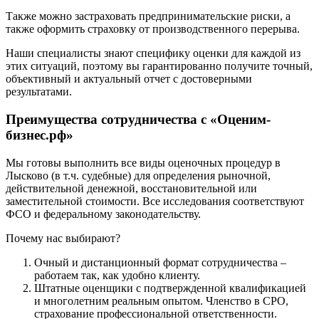
Ейск
Также можно застраховать предпринимательские риски, а
Екатеринбург
также оформить страховку от производственного перерыва.
Елабуга
Наши специалисты знают специфику оценки для каждой из
Елец
этих ситуаций, поэтому вы гарантированно получите точный,
Елизово
объективный и актуальный отчет с достоверными
Енисейск
результатами.
Ермолино
Преимущества сотрудничества с «Оценим-
Ессентуки
бизнес.рф»
Железногорск
Железногорск-Илимский
Мы готовы выполнить все виды оценочных процедур в
Жуковский
Лысково (в т.ч. судебные) для определения рыночной,
действительной денежной, восстановительной или
Заводоуковск
заместительной стоимости. Все исследования соответствуют
Заозерный
ФСО и федеральному законодательству.
Заполярный
Зарайск
Почему нас выбирают?
Заречный
Очный и дистанционный формат сотрудничества –
Заринск
работаем так, как удобно клиенту.
Звенигород
Штатные оценщики с подтвержденной квалификацией
и многолетним реальным опытом. Членство в СРО,
Зеленоград
страхование профессиональной ответственности.
Зеленодольск