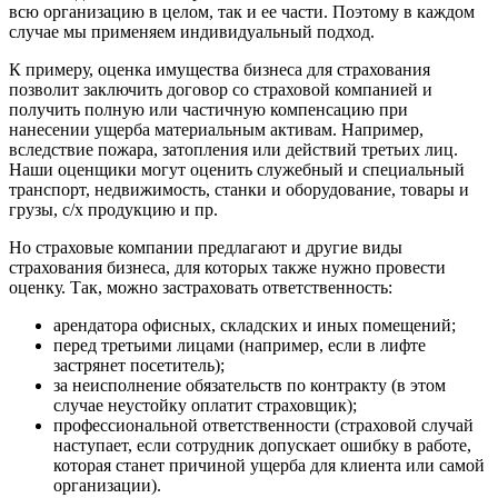
всю организацию в целом, так и ее части. Поэтому в каждом
Губкинский
случае мы применяем индивидуальный подход.
Гуково
К примеру, оценка имущества бизнеса для страхования
Гулькевичи
позволит заключить договор со страховой компанией и
Гусев
получить полную или частичную компенсацию при
Гусь-Хрустальный
нанесении ущерба материальным активам. Например,
вследствие пожара, затопления или действий третьих лиц.
Дедовск
Наши оценщики могут оценить служебный и специальный
Дербент
транспорт, недвижимость, станки и оборудование, товары и
Джанкой
грузы, с/х продукцию и пр.
Дзержинск
Но страховые компании предлагают и другие виды
Дзержинский
страхования бизнеса, для которых также нужно провести
Димитровград
оценку. Так, можно застраховать ответственность:
Дмитров
арендатора офисных, складских и иных помещений;
Долгопрудный
перед третьими лицами (например, если в лифте
Домодедово
застрянет посетитель);
Донецк
за неисполнение обязательств по контракту (в этом
случае неустойку оплатит страховщик);
Дубна
профессиональной ответственности (страховой случай
Дюртюли
наступает, если сотрудник допускает ошибку в работе,
Евпатория
которая станет причиной ущерба для клиента или самой
Егорьевск
организации).