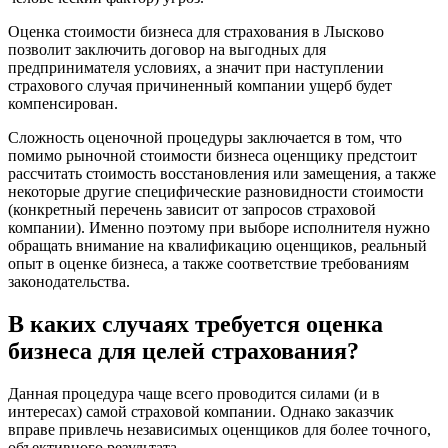
Батайск
Оценка стоимости бизнеса для страхования в Лысково
Бахчисарай
позволит заключить договор на выгодных для
Белая Калитва
предпринимателя условиях, а значит при наступлении
страхового случая причиненный компании ущерб будет
Белгород
компенсирован.
Белебей
Белово
Сложность оценочной процедуры заключается в том, что
помимо рыночной стоимости бизнеса оценщику предстоит
Белогорск
рассчитать стоимость восстановления или замещения, а также
Белорецк
некоторые другие специфические разновидности стоимости
Белореченск
(конкретный перечень зависит от запросов страховой
компании). Именно поэтому при выборе исполнителя нужно
Белоярский
обращать внимание на квалификацию оценщиков, реальный
Бердск
опыт в оценке бизнеса, а также соответствие требованиям
Березники
законодательства.
Бийск
В каких случаях требуется оценка
Биробиджан
Бирск
бизнеса для целей страхования?
Бирюч
Благовещенск
Данная процедура чаще всего проводится силами (и в
интересах) самой страховой компании. Однако заказчик
Благодарный
вправе привлечь независимых оценщиков для более точного,
Богородицк
объективного результата.