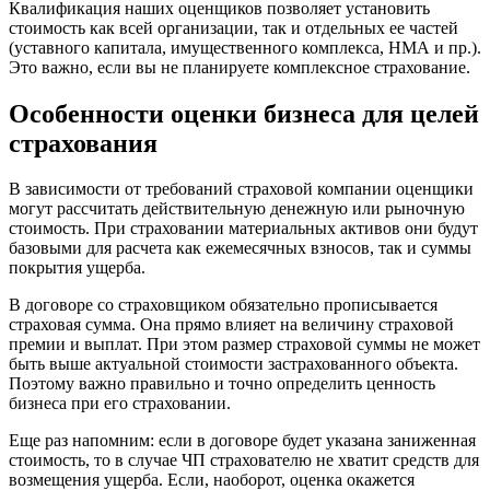
Квалификация наших оценщиков позволяет установить
Вельск
стоимость как всей организации, так и отдельных ее частей
(уставного капитала, имущественного комплекса, НМА и пр.).
Верещагино
Это важно, если вы не планируете комплексное страхование.
Верхний Уфалей
Верхняя Пышма
Особенности оценки бизнеса для целей
Верхняя Салда
страхования
Видное
Владивосток
В зависимости от требований страховой компании оценщики
Владикавказ
могут рассчитать действительную денежную или рыночную
Владимир
стоимость. При страховании материальных активов они будут
базовыми для расчета как ежемесячных взносов, так и суммы
Волгоград
покрытия ущерба.
Волгодонск
Волжск
В договоре со страховщиком обязательно прописывается
страховая сумма. Она прямо влияет на величину страховой
Волжский
премии и выплат. При этом размер страховой суммы не может
Вологда
быть выше актуальной стоимости застрахованного объекта.
Волоколамск
Поэтому важно правильно и точно определить ценность
Волосово
бизнеса при его страховании.
Волхов
Еще раз напомним: если в договоре будет указана заниженная
Вольск
стоимость, то в случае ЧП страхователю не хватит средств для
Воркута
возмещения ущерба. Если, наоборот, оценка окажется