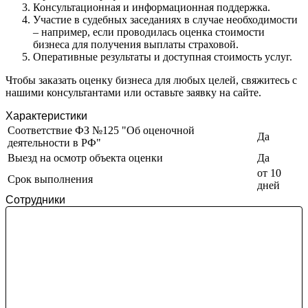
Консультационная и информационная поддержка.
Зея
Участие в судебных заседаниях в случае необходимости
– например, если проводилась оценка стоимости
Златоуст
бизнеса для получения выплаты страховой.
Иваново
Оперативные результаты и доступная стоимость услуг.
Ивантеевка
Ижевск
Чтобы заказать оценку бизнеса для любых целей, свяжитесь с
нашими консультантами или оставьте заявку на сайте.
Изобильный
Ипатово
Характеристики
Ирбит
Соответствие ФЗ №125 "Об оценочной
Да
деятельности в РФ"
Иркутск
Выезд на осмотр объекта оценки
Да
Искитим
от 10
Истра
Срок выполнения
дней
Ишим
Сотрудники
Ишимбай
Йошкар-Ола
Казань
Калининград
Калуга
Камбарка
Каменка