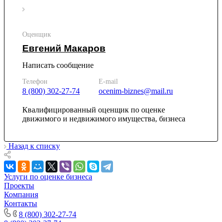
Каменск-Уральский
Каменск-Шахтинский
Камень-на-Оби
Оценщик
Камышин
Евгений Макаров
Камышлов
Канаш
Написать сообщение
Кандалакша
Телефон
E-mail
Канск
8 (800) 302-27-74
ocenim-biznes@mail.ru
Карачев
Карпинск
Квалифицированный оценщик по оценке
движимого и недвижимого имущества, бизнеса
Касли
Каспийск
Кашира
Назад к списку
Кемерово
Керчь
Услуги по оценке бизнеса
Кизляр
Проекты
Кимры
Компания
Кингисепп
Контакты
Кинель
8 (800) 302-27-74