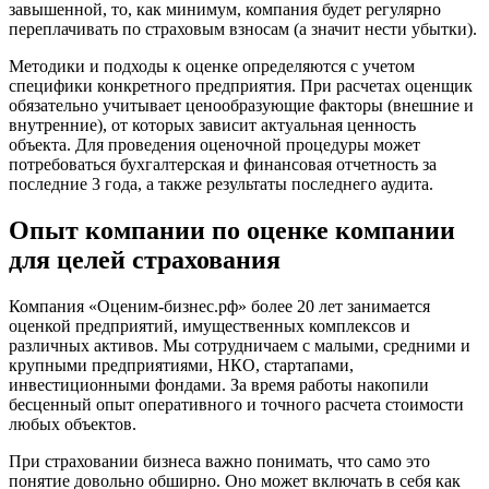
завышенной, то, как минимум, компания будет регулярно
Воронеж
переплачивать по страховым взносам (а значит нести убытки).
Воскресенск
Воткинск
Методики и подходы к оценке определяются с учетом
специфики конкретного предприятия. При расчетах оценщик
Всеволожск
обязательно учитывает ценообразующие факторы (внешние и
Выборг
внутренние), от которых зависит актуальная ценность
Выкса
объекта. Для проведения оценочной процедуры может
Вязники
потребоваться бухгалтерская и финансовая отчетность за
последние 3 года, а также результаты последнего аудита.
Вязьма
Вятские Поляны
Опыт компании по оценке компании
Гай
для целей страхования
Гатчина
Геленджик
Компания «Оценим-бизнес.рф» более 20 лет занимается
Георгиевск
оценкой предприятий, имущественных комплексов и
Глазов
различных активов. Мы сотрудничаем с малыми, средними и
Горно-Алтайск
крупными предприятиями, НКО, стартапами,
инвестиционными фондами. За время работы накопили
Городец
бесценный опыт оперативного и точного расчета стоимости
Горячий Ключ
любых объектов.
Грозный
При страховании бизнеса важно понимать, что само это
Губаха
понятие довольно обширно. Оно может включать в себя как
Губкин