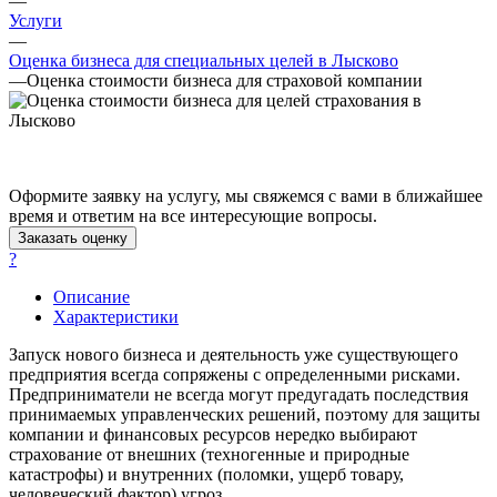
—
Ангарск
Услуги
Анжеро-Судженск
—
Оценка бизнеса для специальных целей в Лысково
Апатиты
—
Оценка стоимости бизнеса для страховой компании
Апрелевка
Арамиль
Арзамас
Архангельск
Асбест
Оформите заявку на услугу, мы свяжемся с вами в ближайшее
Асино
время и ответим на все интересующие вопросы.
Заказать оценку
Астрахань
?
Ахтубинск
Ачинск
Описание
Аша
Характеристики
Баймак
Запуск нового бизнеса и деятельность уже существующего
Балабаново
предприятия всегда сопряжены с определенными рисками.
Балаково
Предприниматели не всегда могут предугадать последствия
принимаемых управленческих решений, поэтому для защиты
Балашиха
компании и финансовых ресурсов нередко выбирают
Балашов
страхование от внешних (техногенные и природные
Барабинск
катастрофы) и внутренних (поломки, ущерб товару,
человеческий фактор) угроз.
Барнаул