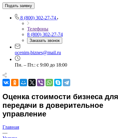
Подать заявку
8 (800) 302-27-74
Телефоны
Например:
Люберцы
8 (800) 302-27-74
Абакан
Заказать звонок
Абдулино
Абинск
ocenim-biznes@mail.ru
Азов
Пн. – Пт.: с 9:00 до 18:00
Аксай
Алушта
Альметьевск
Анапа
Ангарск
Оценка стоимости бизнеса для
Анжеро-Судженск
передачи в доверительное
Апатиты
управление
Апрелевка
Арамиль
Главная
Арзамас
—
Архангельск