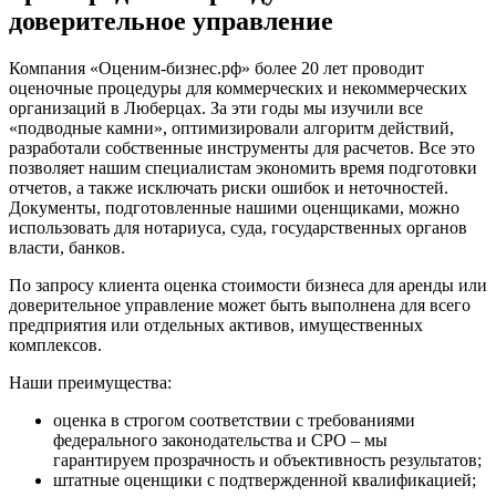
Дербент
доверительное управление
Джанкой
Дзержинск
Компания «Оценим-бизнес.рф» более 20 лет проводит
Дзержинский
оценочные процедуры для коммерческих и некоммерческих
организаций в Люберцах. За эти годы мы изучили все
Димитровград
«подводные камни», оптимизировали алгоритм действий,
Дмитров
разработали собственные инструменты для расчетов. Все это
Долгопрудный
позволяет нашим специалистам экономить время подготовки
Домодедово
отчетов, а также исключать риски ошибок и неточностей.
Документы, подготовленные нашими оценщиками, можно
Донецк
использовать для нотариуса, суда, государственных органов
Дубна
власти, банков.
Дюртюли
По запросу клиента оценка стоимости бизнеса для аренды или
Евпатория
доверительное управление может быть выполнена для всего
Егорьевск
предприятия или отдельных активов, имущественных
Ейск
комплексов.
Екатеринбург
Наши преимущества:
Елабуга
Елец
оценка в строгом соответствии с требованиями
федерального законодательства и СРО – мы
Елизово
гарантируем прозрачность и объективность результатов;
Енисейск
штатные оценщики с подтвержденной квалификацией;
Ермолино