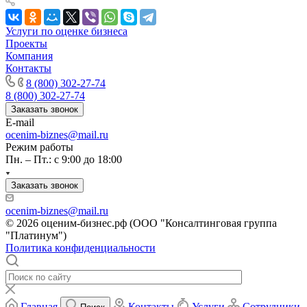
Канск
Карачев
Услуги по оценке бизнеса
Проекты
Карпинск
Компания
Касли
Контакты
Каспийск
8 (800) 302-27-74
Кашира
8 (800) 302-27-74
Кемерово
Заказать звонок
E-mail
Керчь
ocenim-biznes@mail.ru
Кизляр
Режим работы
Кимры
Пн. – Пт.: с 9:00 до 18:00
Кингисепп
Заказать звонок
Кинель
Кинешма
ocenim-biznes@mail.ru
Киржач
© 2026 оценим-бизнес.рф (ООО "Консалтинговая группа
Кириши
"Платинум")
Политика конфиденциальности
Киров
Кировск
Кисловодск
Клин
Главная
Контакты
Услуги
Сотрудники