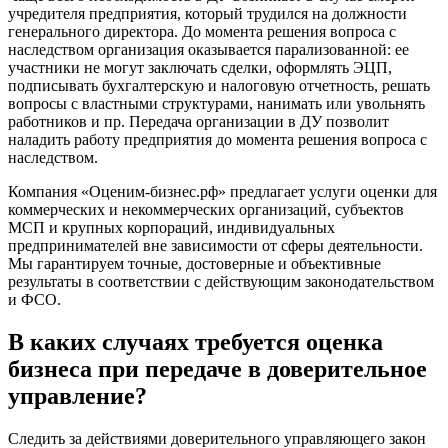
Белогорск
учредителя предприятия, который трудился на должности
Белорецк
генерального директора. До момента решения вопроса с
наследством организация оказывается парализованной: ее
Белореченск
участники не могут заключать сделки, оформлять ЭЦП,
Белоярский
подписывать бухгалтерскую и налоговую отчетность, решать
Бердск
вопросы с властными структурами, нанимать или увольнять
Березники
работников и пр. Передача организации в ДУ позволит
наладить работу предприятия до момента решения вопроса с
Бийск
наследством.
Биробиджан
Бирск
Компания «Оценим-бизнес.рф» предлагает услуги оценки для
коммерческих и некоммерческих организаций, субъектов
Бирюч
МСП и крупных корпораций, индивидуальных
Благовещенск
предпринимателей вне зависимости от сферы деятельности.
Благодарный
Мы гарантируем точные, достоверные и объективные
Богородицк
результаты в соответствии с действующим законодательством
и ФСО.
Боготол
Большой Камень
В каких случаях требуется оценка
Бор
бизнеса при передаче в доверительное
Борзя
управление?
Борисоглебск
Боровичи
Следить за действиями доверительного управляющего закон
Братск