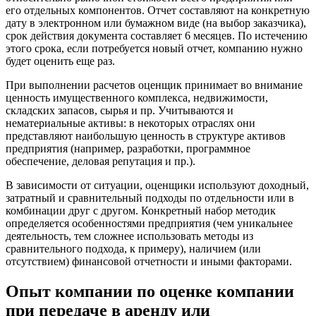
его отдельных компонентов. Отчет составляют на конкретную
Вязьма
дату в электронном или бумажном виде (на выбор заказчика),
Вятские Поляны
срок действия документа составляет 6 месяцев. По истечению
Гай
этого срока, если потребуется новый отчет, компанию нужно
будет оценить еще раз.
Гатчина
Геленджик
При выполнении расчетов оценщик принимает во внимание
Георгиевск
ценность имущественного комплекса, недвижимости,
Глазов
складских запасов, сырья и пр. Учитываются и
нематериальные активы: в некоторых отраслях они
Горно-Алтайск
представляют наибольшую ценность в структуре активов
Городец
предприятия (например, разработки, программное
Горячий Ключ
обеспечение, деловая репутация и пр.).
Грозный
В зависимости от ситуации, оценщики используют доходный,
Губаха
затратный и сравнительный подходы по отдельности или в
Губкин
комбинации друг с другом. Конкретный набор методик
определяется особенностями предприятия (чем уникальнее
Губкинский
деятельность, тем сложнее использовать методы из
Гуково
сравнительного подхода, к примеру), наличием (или
Гулькевичи
отсутствием) финансовой отчетности и иными факторами.
Гусев
Опыт компании по оценке компании
Гусь-Хрустальный
Дедовск
при передаче в аренду или