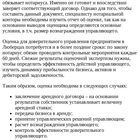
обязывает нотариуса. Именно он готовит и впоследствии
Бронницы
заверяет соответствующий договор. Однако для того, чтобы
Брянск
составить данный документ, специалисту нотариальной
конторы необходимы изучить отчет об оценке, так как на
Бугульма
основании выводов оценщика определяются основные
Бугуруслан
условия, в т.ч. размер вознаграждения управляющего.
Бузулук
Буй
Оценка для доверительного управления предприятием в
Люберцах потребуется и в более поздние сроки: по закону
Буйнакск
нотариус обязан проводить контрольные мероприятия каждые
Бутурлиновка
60 дней. Свежие результаты оценочной экспертизы нужны,
Валдай
чтобы определить эффективность действий управляющего,
изучить динамику прибыльности бизнеса, активов и
Валуйки
дебиторской задолженности.
Великие Луки
Великий Новгород
Таким образом, оценка необходима в следующих случаях:
Великий Устюг
заключение арендного договора – на основании
Вельск
результатов собственник устанавливает величину
Верещагино
арендной ставки;
Верхний Уфалей
передача бизнеса в аренду;
принятие управленческих решений управляющим;
Верхняя Пышма
расчет вознаграждения управляющего;
Верхняя Салда
контроль эффективности доверительного
Видное
управляющего.