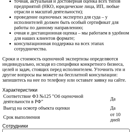
точная, актуальная и достоверная оценка всех типов
Ессентуки
предприятий (НКО, юридические лица, ИП, любые
отрасли и масштаб деятельности);
Железногорск
проведение оценочных экспертиз для суда – у
Железногорск-Илимский
исполнителей должен быть особый сертификат для
Жуковский
работы по данному направлению;
Заводоуковск
очная и дистанционная оценка – мы работаем в удобном
для наших клиентов формате;
Заозерный
консультационная поддержка на всех этапах
Заполярный
сотрудничества.
Зарайск
Сроки и стоимость оценочной экспертизы определяются
Заречный
индивидуально, исходя из специфики конкретного бизнеса,
Заринск
целей и задач, стоящих перед исполнителем. Уточнить эти и
Звенигород
другие вопросы вы можете на бесплатной консультации:
запишитесь на нее по телефону или оставьте заявку на сайте.
Зеленоград
Зеленодольск
Характеристики
Зея
Соответствие ФЗ №125 "Об оценочной
Да
Златоуст
деятельности в РФ"
Иваново
Выезд на осмотр объекта оценки
Да
Ивантеевка
от 10
Срок выполнения
дней
Ижевск
Сотрудники
Изобильный