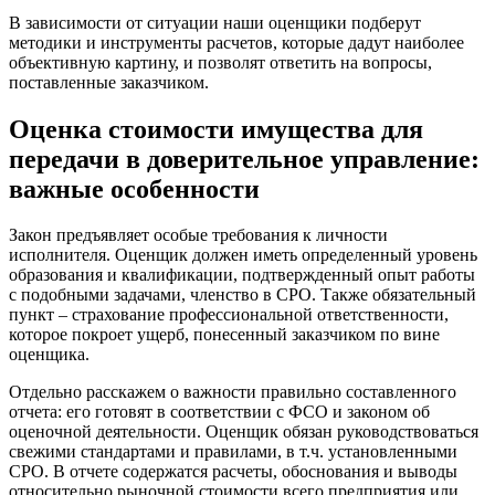
Владивосток
В зависимости от ситуации наши оценщики подберут
Владикавказ
методики и инструменты расчетов, которые дадут наиболее
Владимир
объективную картину, и позволят ответить на вопросы,
поставленные заказчиком.
Волгоград
Волгодонск
Оценка стоимости имущества для
Волжск
передачи в доверительное управление:
Волжский
важные особенности
Вологда
Волоколамск
Закон предъявляет особые требования к личности
Волосово
исполнителя. Оценщик должен иметь определенный уровень
Волхов
образования и квалификации, подтвержденный опыт работы
Вольск
с подобными задачами, членство в СРО. Также обязательный
Воркута
пункт – страхование профессиональной ответственности,
которое покроет ущерб, понесенный заказчиком по вине
Воронеж
оценщика.
Воскресенск
Воткинск
Отдельно расскажем о важности правильно составленного
отчета: его готовят в соответствии с ФСО и законом об
Всеволожск
оценочной деятельности. Оценщик обязан руководствоваться
Выборг
свежими стандартами и правилами, в т.ч. установленными
Выкса
СРО. В отчете содержатся расчеты, обоснования и выводы
Вязники
относительно рыночной стоимости всего предприятия или