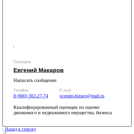
Ипатово
Ирбит
Иркутск
Искитим
Истра
Ишим
Ишимбай
Йошкар-Ола
Казань
Оценщик
Калининград
Евгений Макаров
Калуга
Камбарка
Написать сообщение
Каменка
Телефон
E-mail
Каменск-Уральский
8 (800) 302-27-74
ocenim-biznes@mail.ru
Каменск-Шахтинский
Камень-на-Оби
Квалифицированный оценщик по оценке
Камышин
движимого и недвижимого имущества, бизнеса
Камышлов
Канаш
Назад к списку
Кандалакша