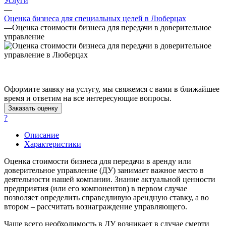
Услуги
Асбест
—
Оценка бизнеса для специальных целей в Люберцах
Асино
—
Оценка стоимости бизнеса для передачи в доверительное
Астрахань
управление
Ахтубинск
Ачинск
Аша
Баймак
Оформите заявку на услугу, мы свяжемся с вами в ближайшее
Балабаново
время и ответим на все интересующие вопросы.
Балаково
Заказать оценку
Балашиха
?
Балашов
Описание
Барабинск
Характеристики
Барнаул
Батайск
Оценка стоимости бизнеса для передачи в аренду или
доверительное управление (ДУ) занимает важное место в
Бахчисарай
деятельности нашей компании. Знание актуальной ценности
Белая Калитва
предприятия (или его компонентов) в первом случае
Белгород
позволяет определить справедливую арендную ставку, а во
Белебей
втором – рассчитать вознаграждение управляющего.
Белово
Чаще всего необходимость в ДУ возникает в случае смерти