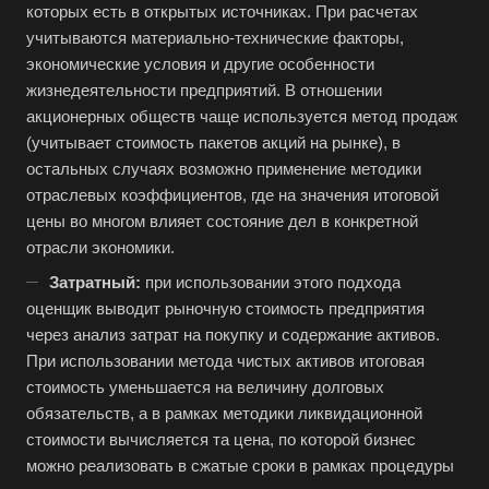
Альметьевск
которых есть в открытых источниках. При расчетах
учитываются материально-технические факторы,
Анапа
экономические условия и другие особенности
Ангарск
жизнедеятельности предприятий. В отношении
Анжеро-Судженск
акционерных обществ чаще используется метод продаж
(учитывает стоимость пакетов акций на рынке), в
Апатиты
остальных случаях возможно применение методики
Апрелевка
отраслевых коэффициентов, где на значения итоговой
Арамиль
цены во многом влияет состояние дел в конкретной
отрасли экономики.
Арзамас
Затратный:
при использовании этого подхода
Архангельск
оценщик выводит рыночную стоимость предприятия
Асбест
через анализ затрат на покупку и содержание активов.
Асино
При использовании метода чистых активов итоговая
стоимость уменьшается на величину долговых
Астрахань
обязательств, а в рамках методики ликвидационной
Ахтубинск
стоимости вычисляется та цена, по которой бизнес
Ачинск
можно реализовать в сжатые сроки в рамках процедуры