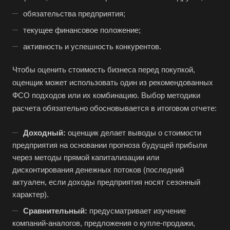
обязательства предприятия;
текущее финансовое положение;
активность и успешность конкурентов.
Выберите ваш город
Чтобы оценить стоимость бизнеса перед покупкой,
оценщик может использовать один из рекомендованных
ФСО подходов или их комбинацию. Выбор методики
расчета обязательно обосновывается в итоговом отчете:
Например:
Люберцы
Доходный:
оценщик делает выводы о стоимости
Абакан
предприятия на основании прогноза будущей прибыли
Абдулино
через методы прямой капитализации или
Абинск
дисконтирования денежных потоков (последний
актуален, если доходы предприятия носят сезонный
Азов
характер).
Аксай
Сравнительный:
предусматривает изучение
Алушта
компаний-аналогов, предложения о купле-продажи,