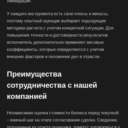
ликвидации.
Аша
Баймак
У каждого инструмента есть свои плюсы и минусы,
поэтому опытный оценщик выбирает подходящие
Балабаново
методики расчета с учетом конкретной ситуации. Для
Балаково
повышения точности и достоверности результатов
Балашиха
исполнитель дополнительно применяет весовые
Балашов
коэффициенты, которые определяются с учетом
внешних факторов и положения дел в отрасли.
Барабинск
Барнаул
Преимущества
Батайск
сотрудничества с нашей
Бахчисарай
Белая Калитва
компанией
Белгород
Белебей
Независимая оценка стоимости бизнеса перед покупкой
– важный шаг на этапе согласования сделки. Сведения,
Белово
полученные из отчета оценщика, помогут договориться о