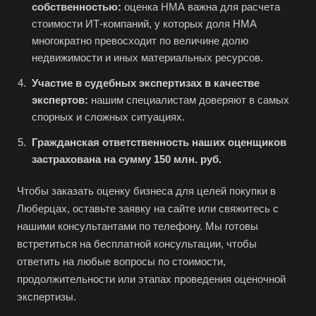
собственностью:
оценка НМА важна для расчета
Большой Камень
стоимости ИТ-компаний, у которых доля НМА
Бор
многократно превосходит по величине долю
Борзя
недвижимости и иных материальных ресурсов.
Борисоглебск
Участие в судебных экспертизах в качестве
Боровичи
экспертов:
нашим специалистам доверяют в самых
спорных и сложных ситуациях.
Братск
Гражданская ответственность наших оценщиков
Бронницы
застрахована на сумму 150 млн. руб.
Брянск
Бугульма
Чтобы заказать оценку бизнеса для целей покупки в
Люберцах, оставьте заявку на сайте или свяжитесь с
Бугуруслан
нашими консультантами по телефону. Мы готовы
Бузулук
встретиться на бесплатной консультации, чтобы
Буй
ответить на любые вопросы по стоимости,
Буйнакск
продолжительности или этапах проведения оценочной
экспертизы.
Бутурлиновка