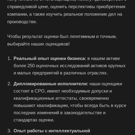
Белогорск
справедливой цене, оценить перспективы приобретения
Белорецк
компании, а также изучить реальное положение дел на
производстве.
Белореченск
Белоярский
Чтобы результат оценки был легитимным и точным,
Бердск
выбирайте наших оценщиков!
Березники
Реальный опыт оценки бизнеса:
в нашем активе
Бийск
более 250 оценочных исследований активов крупных
Биробиджан
и малых предприятий в различных отраслях.
Бирск
Дипломированные исполнители:
наши оценщики
Бирюч
состоят в СРО, имеют необходимые допуски и
квалификационные аттестаты, своевременно
Благовещенск
повышают квалификацию, чтобы всегда быть в курсе
Благодарный
последних изменений в законодательстве и
Богородицк
стандартах оценки.
Боготол
Опыт работы с интеллектуальной