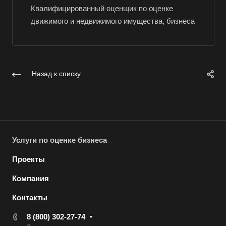
Волгоград
Квалифицированный оценщик по оценке
движимого и недвижимого имущества, бизнеса
Волгодонск
Волжск
Волжский
Вологда
Назад к списку
Волоколамск
Волосово
Волхов
Вольск
Услуги по оценке бизнеса
Воркута
Проекты
Воронеж
Компания
Воскресенск
Контакты
Воткинск
Всеволожск
8 (800) 302-27-74