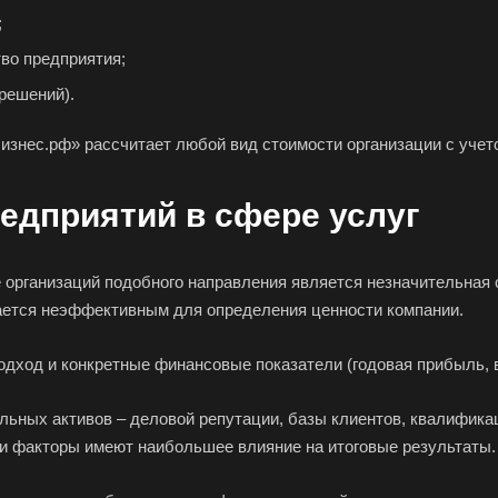
Баймак
Балабаново
Бал
;
Балашов
Барабинск
Бар
тво предприятия;
Бахчисарай
Белая Калитва
Бел
решений).
Белово
Белогорск
Бел
изнес.рф» рассчитает любой вид стоимости организации с учето
Белоярский
Бердск
Бер
Биробиджан
Бирск
Бир
едприятий в сфере услуг
Благодарный
Богородицк
Бого
Бор
Борзя
Бори
 организаций подобного направления является незначительная 
Братск
Бронницы
Бря
ается неэффективным для определения ценности компании.
Бугуруслан
Бузулук
Буй
Бутурлиновка
Валдай
Вал
дход и конкретные финансовые показатели (годовая прибыль, 
Великий Новгород
Великий Устюг
Вель
ьных активов – деловой репутации, базы клиентов, квалификац
Верхний Уфалей
Верхняя Пышма
Вер
ти факторы имеют наибольшее влияние на итоговые результаты.
Владивосток
Владикавказ
Вла