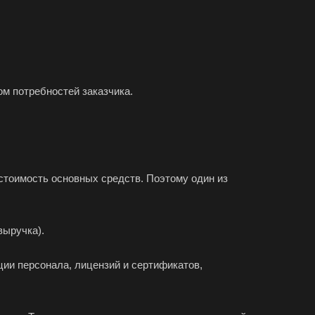
аково
наул
город
орецк
м потребностей заказчика.
езники
юч
тол
соглебск
стоимость основных средств. Поэтому один из
нск
уйки
выручка).
ск
ии персонала, лицензий и сертификатов,
хняя Салда
димир