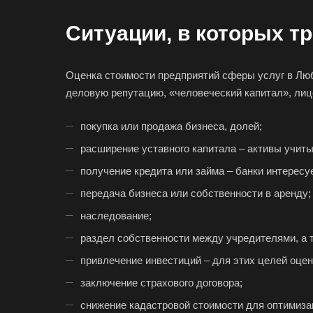
Ситуации, в которых т
Выберите
Оценка стоимости предприятий сферы услуг в Люб
деловую репутацию, «человеческий капитал», лиц
покупка или продажа бизнеса, долей;
расширение уставного капитала – активы учиты
Например:
Любе
получение кредита или займа – банки интересу
передача бизнеса или собственности в аренду;
Абакан
наследование;
Аксай
раздел собственности между учредителями, а т
Ангарск
привлечение инвестиций – для этих целей оце
Арамиль
заключение страхового договора;
Асино
снижение кадастровой стоимости для оптимизац