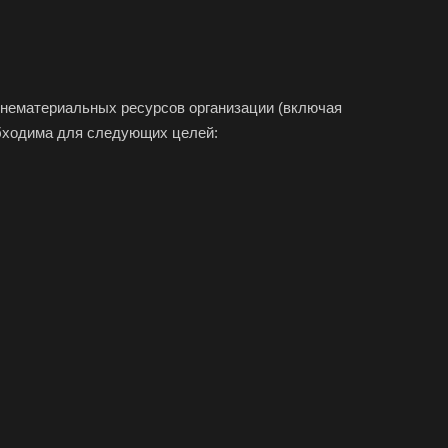
 нематериальных ресурсов организации (включая
обходима для следующих целей:
па
елевка
ст
ск