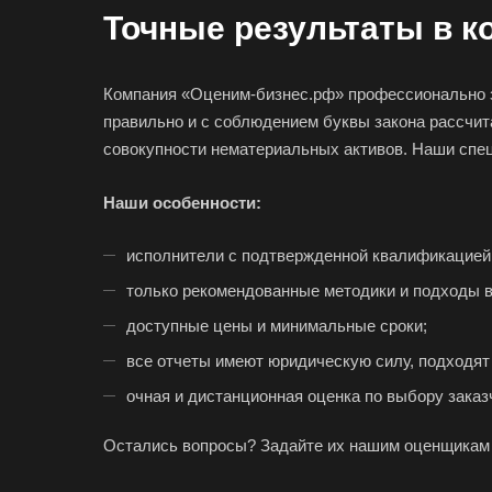
Ессентуки
Точные результаты в к
Заозерный
Компания «Оценим-бизнес.рф» профессионально з
Заринск
правильно и с соблюдением буквы закона рассчита
Зея
совокупности нематериальных активов. Наши спец
Ижевск
Наши особенности:
Иркутск
Ишимбай
исполнители с подтвержденной квалификацией,
Калуга
только рекомендованные методики и подходы в
Каменск-Шахтинс
доступные цены и минимальные сроки;
Канаш
все отчеты имеют юридическую силу, подходят 
Карпинск
очная и дистанционная оценка по выбору заказ
Кемерово
Остались вопросы? Задайте их нашим оценщикам 
Кингисепп