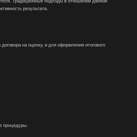
ителя. Традиционные подходы в отношении данной
жский
ктивность результата.
хов
ресенск
са
договора на оценку, и для оформления итогового
ов
зный
во
овск
ржинский
одедово
атория
буга
ие процедуры.
олино