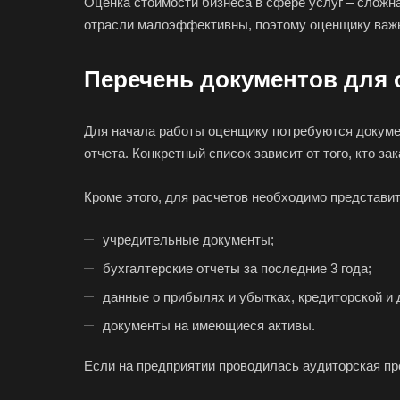
Оценка стоимости бизнеса в сфере услуг – сложн
Волгоград
отрасли малоэффективны, поэтому оценщику важно
Вологда
Вольск
Перечень документов для 
Воткинск
Вязники
Для начала работы оценщику потребуются докумен
Гатчина
отчета. Конкретный список зависит от того, кто з
Горно-Алтайск
Кроме этого, для расчетов необходимо представит
Губаха
Гулькевичи
учредительные документы;
Дербент
бухгалтерские отчеты за последние 3 года;
Димитровград
данные о прибылях и убытках, кредиторской и
Донецк
документы на имеющиеся активы.
Егорьевск
Если на предприятии проводилась аудиторская пр
Елец