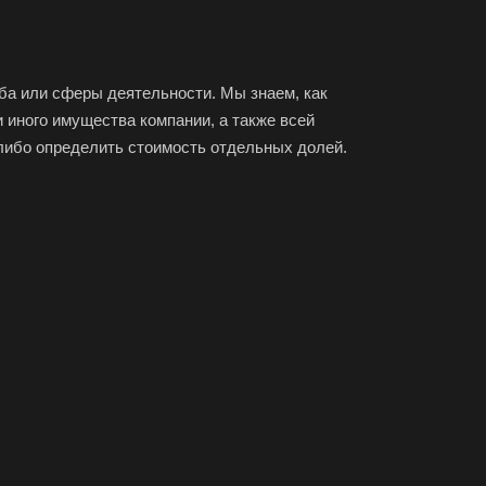
овский
доуковск
ечный
ба или сферы деятельности. Мы знаем, как
енодольск
 иного имущества компании, а также всей
нтеевка
либо определить стоимость отдельных долей.
ит
м
ининград
енск-Уральский
ышлов
ачев
ира
ры
жач