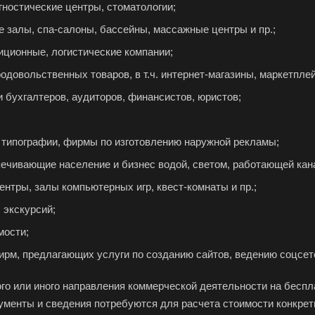
гностические центры, стоматологии;
 залы, спа-салоны, бассейны, массажные центры и пр.;
иционные, логистические компании;
довольственных товаров, в т.ч. интернет-магазины, маркетпле
 бухгалтеров, аудиторов, финансистов, юристов;
 типографии, фирмы по изготовлению наружной рекламы;
ечивающие население и бизнес водой, светом, работающей кан
ентры, залы компьютерных игр, квест-комнаты и пр.;
 экскурсий;
мости;
рм, предлагающих услуги по созданию сайтов, ведению соцсете
ого или иного направления коммерческой деятельности на бесп
кументы и сведения потребуются для расчета стоимости конкрет