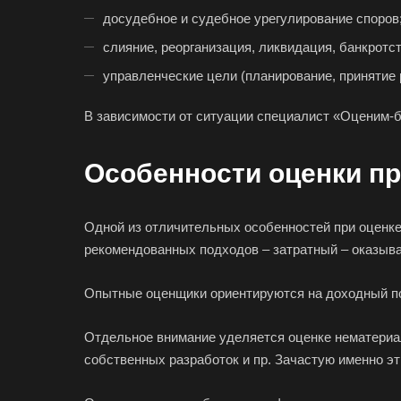
Аша
досудебное и судебное урегулирование споров
Балашиха
слияние, реорганизация, ликвидация, банкротс
Батайск
управленческие цели (планирование, принятие 
Белебей
В зависимости от ситуации специалист «Оценим-б
Белореченск
Бийск
Особенности оценки пр
Благовещенск
Большой Камень
Одной из отличительных особенностей при оценке
Боровичи
рекомендованных подходов – затратный – оказыв
Бугульма
Буйнакск
Опытные оценщики ориентируются на доходный по
Великие Луки
Отдельное внимание уделяется оценке нематериал
Верещагино
собственных разработок и пр. Зачастую именно э
Видное