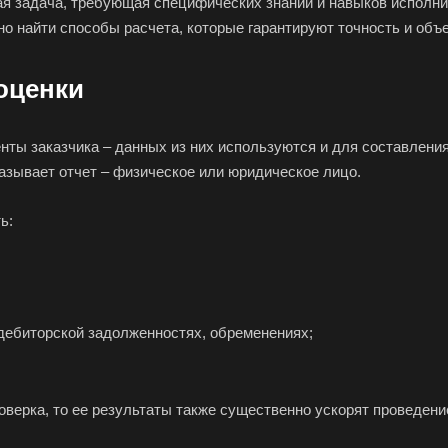
ая задача, требующая специфических знаний и навыков исполн
Волгодонск
Волжск
Вол
 найти способы расчета, которые гарантируют точность и объе
Волоколамск
Волосово
Вол
Воркута
Воронеж
Воск
оценки
Всеволожск
Выборг
Вык
Вязьма
Вятские Поляны
Гай
ты заказчика – данных из них используются и для составления 
Геленджик
Георгиевск
Глаз
аказывает отчет – физическое или юридическое лицо.
Городец
Горячий Ключ
Гро
ь:
Губкин
Губкинский
Гуко
Гусев
Гусь-Хрустальный
Дед
Джанкой
Дзержинск
Дзе
Дмитров
Долгопрудный
Дом
 дебиторской задолженностях, обременениях;
Дубна
Дюртюли
Евп
Ейск
Екатеринбург
Ела
оверка, то ее результаты также существенно ускорят проведен
Елизово
Енисейск
Ерм