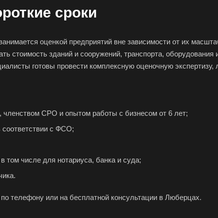
Железногорск
Железногорск-
Жук
ороткие сроки
Илимский
Заво
Заполярный
Зарайск
Зар
анимается оценкой предприятий вне зависимости от их масшта
Звенигород
Зеленоград
Зел
ть стоимость зданий и сооружений, транспорта, оборудования и
Златоуст
Иваново
Ива
иалисты готовы провести комплексную оценочную экспертизу, 
Изобильный
Ипатово
Ирб
Искитим
Истра
Иши
Йошкар-Ола
Казань
Кал
 членством СРО и опытом работы с бизнесом от 6 лет;
Камбарка
Каменка
Кам
 соответствии с ФСО;
кий
Камень-на-Оби
Камышин
Кам
Кандалакша
Канск
Кар
в том числе для нотариуса, банка и суда;
Касли
Каспийск
Каш
чика.
Керчь
Кизляр
Ким
по телефону или на бесплатной консультации в Люберцах.
Кинель
Кинешма
Кир