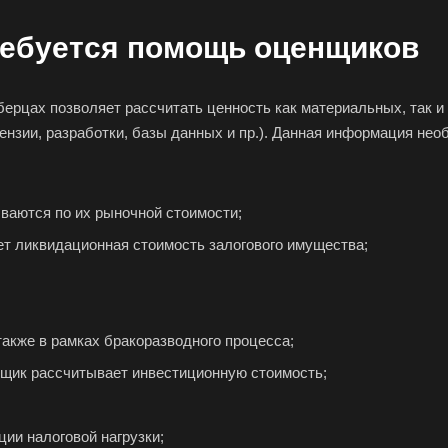
ребуется помощь оценщиков
 ваш город
ерцах позволяет рассчитать ценность как материальных, так и
ензии, разработки, базы данных и пр.). Данная информация не
ваются по их рыночной стоимости;
рцы
ет ликвидационная стоимость залогового имущества;
Абдулино
Абинск
Азов
Алушта
Альметьевск
Ана
акже в рамках бракоразводного процесса;
Анжеро-Судженск
Апатиты
Апр
нщик рассчитывает инвестиционную стоимость;
Арзамас
Архангельск
Асбе
Астрахань
Ахтубинск
Ачин
ии налоговой нагрузки;