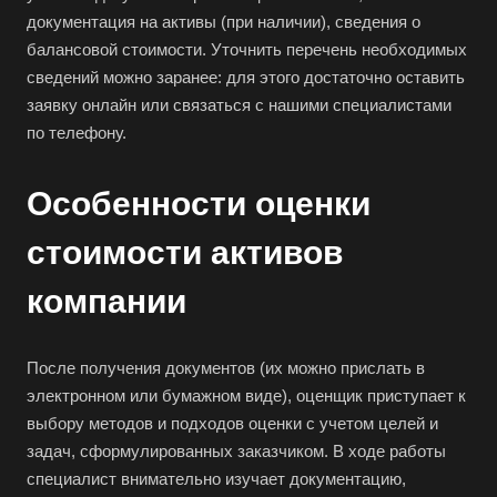
Бирюч
документация на активы (при наличии), сведения о
Благовещенск
балансовой стоимости. Уточнить перечень необходимых
Благодарный
сведений можно заранее: для этого достаточно оставить
заявку онлайн или связаться с нашими специалистами
Богородицк
по телефону.
Боготол
Большой Камень
Особенности оценки
Бор
стоимости активов
Борзя
Борисоглебск
компании
Боровичи
Братск
После получения документов (их можно прислать в
Бронницы
электронном или бумажном виде), оценщик приступает к
выбору методов и подходов оценки с учетом целей и
Брянск
задач, сформулированных заказчиком. В ходе работы
Бугульма
специалист внимательно изучает документацию,