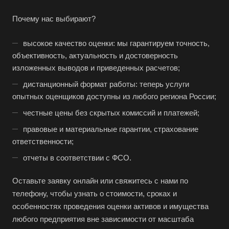
Глазов
Горно-Алтайск
Почему нас выбирают?
Городец
высокое качество оценки: мы гарантируем точность,
Горячий Ключ
объективность, актуальность и достоверность
Грозный
изложенных выводов и приведенных расчетов;
Губаха
дистанционный формат работы: теперь услуги
опытных оценщиков доступны из любого региона России;
Губкин
честные цены без скрытых комиссий и платежей;
Губкинский
правовые и материальные гарантии, страхование
Гуково
ответственности;
Гулькевичи
отчеты в соответствии с ФСО.
Гусев
Оставьте заявку онлайн или свяжитесь с нами по
Гусь-Хрустальный
телефону, чтобы узнать о стоимости, сроках и
Дедовск
особенностях проведения оценки активов и имущества
Дербент
любого предприятия вне зависимости от масштаба