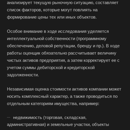
Бугуруслан
анализирует текущую рыночную ситуацию, составляет
список факторов, которые могут повлиять на
Бузулук
формирование цены тех или иных объектов.
Буй
Буйнакск
Особое внимание в ходе исследования уделяется
Бутурлиновка
интеллектуальной собственности (программному
обеспечению, деловой репутации, бренду и пр.). В ходе
Валдай
работы оценщик обязательно рассчитывает величину
Валуйки
чистых активов предприятия, а затем корректирует ее с
Великие Луки
учетом суммы дебиторской и кредиторской
задолженности.
Великий Новгород
Великий Устюг
Независимая оценка стоимости активов компании может
Вельск
носить комплексный характер, а также проводиться по
Верещагино
отдельным категориям имущества, например:
Верхний Уфалей
недвижимость (торговая, складская,
Верхняя Пышма
административная) и земельные участки, объекты