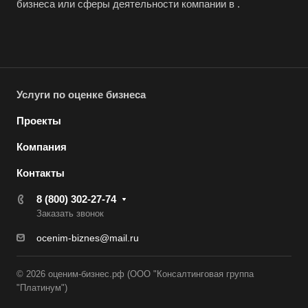
Джанкой
бизнеса или сферы деятельности компании в .
Дзержинск
Дзержинский
Димитровград
Дмитров
Услуги по оценке бизнеса
Долгопрудный
Проекты
Домодедово
Компания
Донецк
Контакты
Дубна
8 (800) 302-27-74
Дюртюли
Заказать звонок
Евпатория
ocenim-biznes@mail.ru
Егорьевск
Ейск
© 2026 оценим-бизнес.рф (ООО "Консалтинговая группа
"Платинум")
Екатеринбург