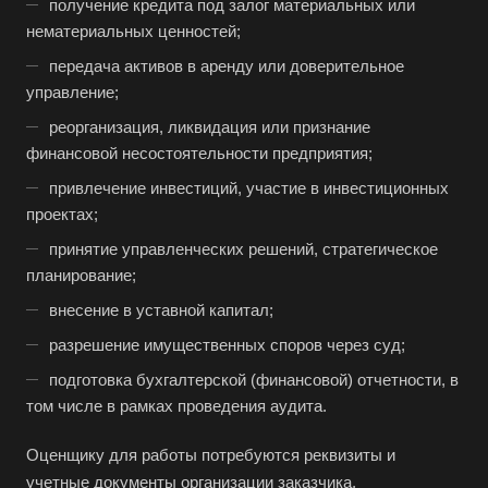
Бахчисарай
получение кредита под залог материальных или
нематериальных ценностей;
Белая Калитва
передача активов в аренду или доверительное
Белгород
управление;
Белебей
реорганизация, ликвидация или признание
Белово
финансовой несостоятельности предприятия;
Белогорск
привлечение инвестиций, участие в инвестиционных
Белорецк
проектах;
Белореченск
принятие управленческих решений, стратегическое
планирование;
Белоярский
внесение в уставной капитал;
Бердск
разрешение имущественных споров через суд;
Березники
подготовка бухгалтерской (финансовой) отчетности, в
Бийск
том числе в рамках проведения аудита.
Биробиджан
Оценщику для работы потребуются реквизиты и
Бирск
учетные документы организации заказчика,