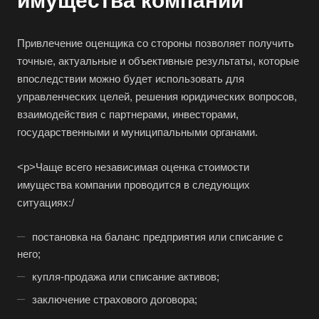
имущества компании
Асбест
Асино
Привлечение оценщика со стороны позволяет получить
Астрахань
точные, актуальные и объективные результаты, которые
Ахтубинск
впоследствии можно будет использовать для
Ачинск
управленческих целей, решения юридических вопросов,
взаимодействия с партнерами, инвесторами,
Аша
государственными и муниципальными органами.
Баймак
Балабаново
<р>Чаще всего независимая оценка стоимости
имущества компании проводится в следующих
Балаково
ситуациях:/
Балашиха
Балашов
постановка на баланс предприятия или списание с
Барабинск
него;
Барнаул
купля-продажа или списание активов;
Батайск
заключение страхового договора;