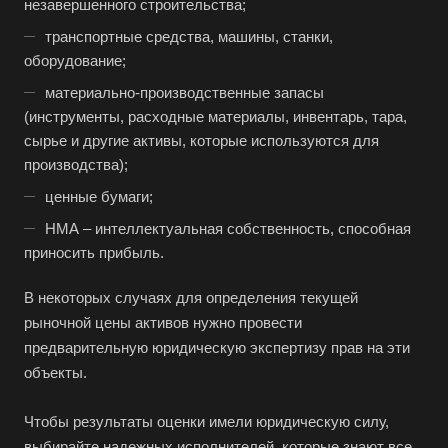
Верхняя Салда
незавершенного строительства;
Видное
транспортные средства, машины, станки,
оборудование;
Владивосток
материально-производственные запасы
Владикавказ
(инструменты, расходные материалы, инвентарь, тара,
Владимир
сырье и другие активы, которые используются для
Волгоград
производства);
Волгодонск
ценные бумаги;
Волжск
НМА – интеллектуальная собственность, способная
приносить прибыль.
Волжский
Вологда
В некоторых случаях для определения текущей
рыночной цены активов нужно провести
Волоколамск
предварительную юридическую экспертизу прав на эти
Волосово
объекты.
Волхов
Вольск
Чтобы результаты оценки имели юридическую силу,
выбирайте надежных исполнителей, которые знают все