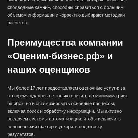
Воркута
«подводные камни», способны справиться с большим
Воронеж
объемом информации и корректно выбирают методики
Воскресенск
расчетов.
Воткинск
Преимущества компании
Всеволожск
Выборг
«Оценим-бизнес.рф» и
Выкса
наших оценщиков
Вязники
Вязьма
Мы более 17 лет предоставляем оценочные услуги: за
Вятские Поляны
это время удалось не только снизить до минимума риск
Гай
ошибок, но и оптимизировать основные процессы,
Гатчина
включая поиск и обработку информации. Мы активно
внедряем системы автоматизации, чтобы исключить
Геленджик
человеческий фактор и ускорить подготовку
Георгиевск
результатов.