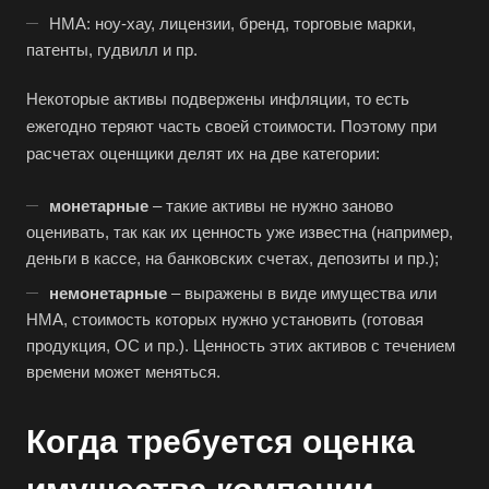
Абдулино
НМА: ноу-хау, лицензии, бренд, торговые марки,
Абинск
патенты, гудвилл и пр.
Азов
Некоторые активы подвержены инфляции, то есть
Аксай
ежегодно теряют часть своей стоимости. Поэтому при
Алушта
расчетах оценщики делят их на две категории:
Альметьевск
монетарные
– такие активы не нужно заново
Анапа
оценивать, так как их ценность уже известна (например,
Ангарск
деньги в кассе, на банковских счетах, депозиты и пр.);
Анжеро-Судженск
немонетарные
– выражены в виде имущества или
Апатиты
НМА, стоимость которых нужно установить (готовая
продукция, ОС и пр.). Ценность этих активов с течением
Апрелевка
времени может меняться.
Арамиль
Арзамас
Когда требуется оценка
Архангельск