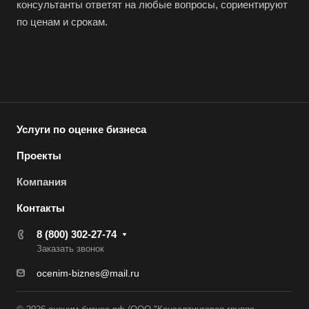
консультанты ответят на любые вопросы, сориентируют
Верхняя Салда
по ценам и срокам.
Видное
Владивосток
Владикавказ
Владимир
Услуги по оценке бизнеса
Волгоград
Волгодонск
Проекты
Волжск
Компания
Волжский
Контакты
Вологда
8 (800) 302-27-74
Волоколамск
Заказать звонок
Волосово
ocenim-biznes@mail.ru
Волхов
Вольск