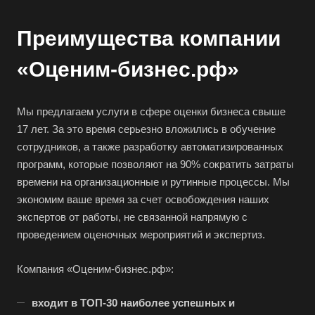
Бирюч
Преимущества компании
Благовещенск
«Оценим-бизнес.рф»
Благодарный
Богородицк
Боготол
Мы предлагаем услуги в сфере оценки бизнеса свыше
17 лет. За это время серьезно вложились в обучение
Большой Камень
сотрудников, а также разработку автоматизированных
Бор
программ, которые позволяют на 90% сократить затраты
Борзя
времени на организационные и рутинные процессы. Мы
экономим ваше время за счет освобождения наших
Борисоглебск
экспертов от работы, не связанной напрямую с
Боровичи
проведением оценочных мероприятий и экспертиз.
Братск
Бронницы
Компания «Оценим-бизнес.рф»:
Брянск
входит в ТОП-30 наиболее успешных и
Бугульма