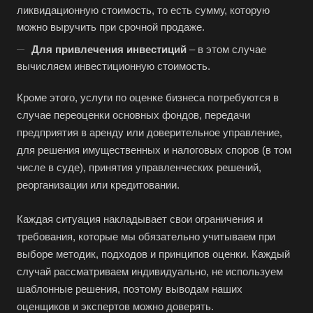
ликвидационную стоимость, то есть сумму, которую
Бахчисарай
можно выручить при срочной продаже.
Белая Калитва
Для привлечения инвестиций
– в этом случае
Белгород
вычисляем инвестиционную стоимость.
Белебей
Кроме этого, услуги по оценке бизнеса потребуются в
Белово
случае переоценки основных фондов, передачи
Белогорск
предприятия в аренду или доверительное управление,
для решения имущественных и налоговых споров (в том
Белорецк
числе в суде), принятия управленческих решений,
Белореченск
реорганизации или кредитовании.
Белоярский
Каждая ситуация накладывает свои ограничения и
Бердск
требования, которые мы обязательно учитываем при
Березники
выборе методик, подходов и принципов оценки. Каждый
Бийск
случай рассматриваем индивидуально, не используем
Биробиджан
шаблонные решения, поэтому выводам наших
оценщиков и экспертов можно доверять.
Бирск