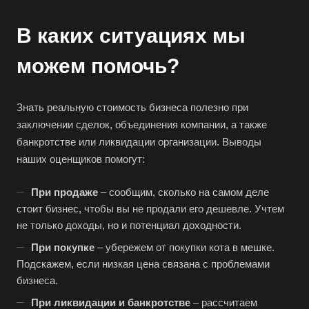
Асбест
В каких ситуациях мы
Асино
можем помочь?
Астрахань
Ахтубинск
Знать реальную стоимость бизнеса полезно при
Ачинск
заключении сделок, объединения компании, а также
Аша
банкротстве или ликвидации организации. Выводы
Баймак
наших оценщиков помогут:
Балабаново
При продаже
– сообщим, сколько на самом деле
Балаково
стоит бизнес, чтобы вы не продали его дешевле. Учтем
Балашиха
не только доходы, но и потенциал доходности.
Балашов
При покупке
– убережем от покупки кота в мешке.
Барабинск
Подскажем, если низкая цена связана с проблемами
бизнеса.
Барнаул
При ликвидации и банкротстве
– рассчитаем
Батайск