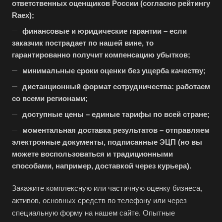
ответственных оценщиков России (согласно рейтингу
Бугуруслан
Raex);
Бузулук
финансовые и юридические гарантии – если
заказчик пострадает по нашей вине, то
Буй
гарантированно получит компенсацию убытков;
Буйнакск
минимальные сроки оценки без ущерба качеству;
Бутурлиновка
дистанционный формат сотрудничества: работаем
Валдай
со всеми регионами;
Валуйки
доступные цены – единые тарифы по всей стране;
Великие Луки
моментальная доставка результатов – отправляем
Великий Новгород
электронные документы, подписанные ЭЦП (но вы
можете воспользоваться и традиционными
Великий Устюг
способами, например, доставкой через курьера).
Вельск
Закажите комплексную или частичную оценку бизнеса,
Верещагино
активов, основных средств по телефону или через
Верхний Уфалей
специальную форму на нашем сайте. Опытные
Верхняя Пышма