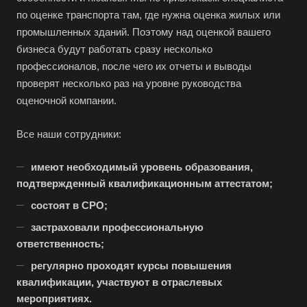
по оценке транспорта там, где нужна оценка жилых или
Абдулино
промышленных зданий. Поэтому над оценкой вашего
Абинск
бизнеса будут работать сразу несколько
Азов
профессионалов, после чего их отчеты и выводы
проверят несколько раз на уровне руководства
Аксай
оценочной компании.
Алушта
Альметьевск
Все наши сотрудники:
Анапа
имеют необходимый уровень образования,
Ангарск
подтвержденный квалификационным аттестатом;
Анжеро-Судженск
состоят в СРО;
Апатиты
застраховали профессиональную
Апрелевка
ответственность;
Арамиль
регулярно проходят курсы повышения
квалификации, участвуют в отраслевых
Арзамас
мероприятиях.
Архангельск