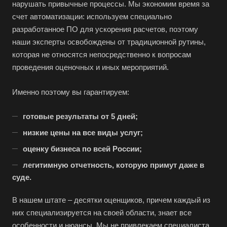
нарушать привычные процессы. Мы экономим время за
счет автоматизации: используем специально
разработанное ПО для ускорения расчетов, поэтому
наши эксперты освобождены от традиционной рутины,
которая не относятся непосредственно к вопросам
проведения оценочных и иных мероприятий.
Именно поэтому вы гарантируем:
готовые результаты от 5 дней;
низкие цены на все виды услуг;
Выберите ваш город
оценку бизнеса по всей России;
легитимную отчетность, которую примут даже в
суде.
В нашем штате – десятки оценщиков, причем каждый из
Например:
Набережные Челны
них специализируется на своей области, знает все
особенности и нюансы. Мы не привлекаем специалиста
Абакан