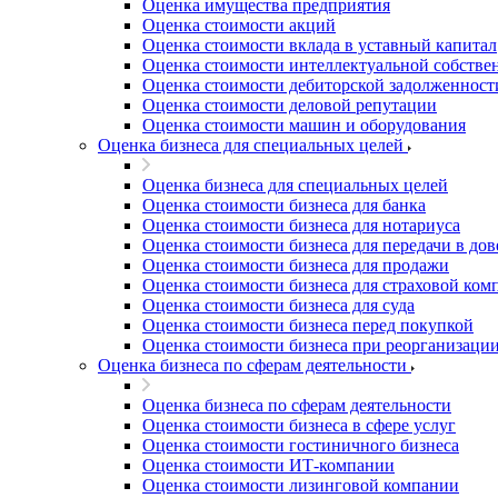
Оценка имущества предприятия
Благовещенск
Оценка стоимости акций
Благодарный
Оценка стоимости вклада в уставный капитал
Богородицк
Оценка стоимости интеллектуальной собстве
Боготол
Оценка стоимости дебиторской задолженност
Оценка стоимости деловой репутации
Большой Камень
Оценка стоимости машин и оборудования
Бор
Оценка бизнеса для специальных целей
Борзя
Оценка бизнеса для специальных целей
Борисоглебск
Оценка стоимости бизнеса для банка
Боровичи
Оценка стоимости бизнеса для нотариуса
Братск
Оценка стоимости бизнеса для передачи в до
Бронницы
Оценка стоимости бизнеса для продажи
Оценка стоимости бизнеса для страховой ком
Брянск
Оценка стоимости бизнеса для суда
Бугульма
Оценка стоимости бизнеса перед покупкой
Бугуруслан
Оценка стоимости бизнеса при реорганизаци
Оценка бизнеса по сферам деятельности
Бузулук
Буй
Оценка бизнеса по сферам деятельности
Буйнакск
Оценка стоимости бизнеса в сфере услуг
Бутурлиновка
Оценка стоимости гостиничного бизнеса
Оценка стоимости ИТ-компании
Валдай
Оценка стоимости лизинговой компании
Валуйки