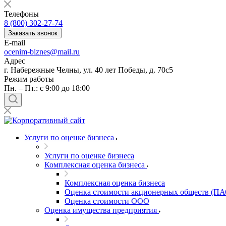
Балашов
Телефоны
Барабинск
8 (800) 302-27-74
Барнаул
Заказать звонок
E-mail
Батайск
ocenim-biznes@mail.ru
Бахчисарай
Адрес
Белая Калитва
г. Набережные Челны, ул. 40 лет Победы, д. 70с5
Белгород
Режим работы
Пн. – Пт.: с 9:00 до 18:00
Белебей
Белово
Белогорск
Белорецк
Белореченск
Услуги по оценке бизнеса
Белоярский
Услуги по оценке бизнеса
Бердск
Комплексная оценка бизнеса
Березники
Комплексная оценка бизнеса
Бийск
Оценка стоимости акционерных обществ (ПА
Биробиджан
Оценка стоимости ООО
Бирск
Оценка имущества предприятия
Бирюч