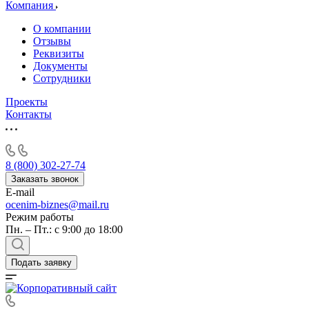
Алушта
Компания
Альметьевск
О компании
Анапа
Отзывы
Ангарск
Реквизиты
Документы
Анжеро-Судженск
Сотрудники
Апатиты
Апрелевка
Проекты
Контакты
Арамиль
Арзамас
Архангельск
Асбест
8 (800) 302-27-74
Асино
Заказать звонок
E-mail
Астрахань
ocenim-biznes@mail.ru
Ахтубинск
Режим работы
Ачинск
Пн. – Пт.: с 9:00 до 18:00
Аша
Баймак
Подать заявку
Балабаново
Балаково
Балашиха