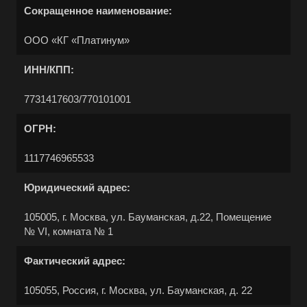
Сокращенное наименование:
ООО «КГ «Платинум»
ИНН/КПП:
7731417603/770101001
ОГРН:
Выберите ваш город
1117746965533
Юридический адрес:
105005, г. Москва, ул. Бауманская, д.22, Помещение
№ VI, комната № 1
Например:
Нарьян-Мар
Фактический адрес:
Абакан
Абдулино
105055, Россия, г. Москва, ул. Бауманская, д. 22