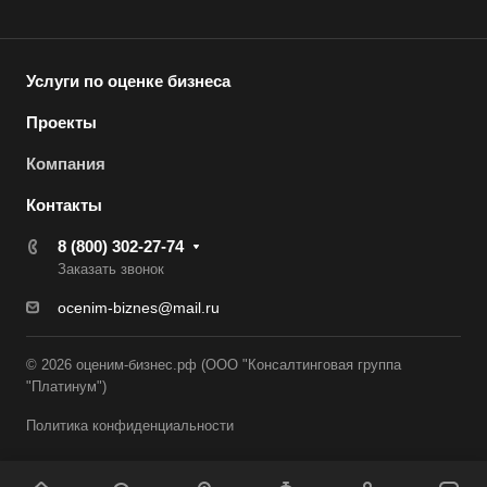
Асино
Астрахань
Ахтубинск
Услуги по оценке бизнеса
Ачинск
Проекты
Аша
Компания
Баймак
Контакты
Балабаново
8 (800) 302-27-74
Балаково
Заказать звонок
Балашиха
ocenim-biznes@mail.ru
Балашов
Барабинск
© 2026 оценим-бизнес.рф (ООО "Консалтинговая группа
"Платинум")
Барнаул
Батайск
Политика конфиденциальности
Бахчисарай