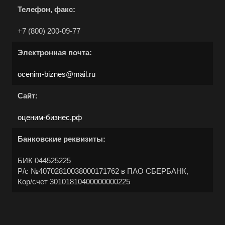
Абинск
Телефон, факс:
Азов
+7 (800) 200-09-77
Аксай
Алушта
Электронная почта:
Альметьевск
ocenim-biznes@mail.ru
Анапа
Сайт:
Ангарск
Анжеро-Судженск
оценим-бизнес.рф
Апатиты
Банковские реквизиты:
Апрелевка
БИК 044525225
Арамиль
Р/с №40702810038000171762 в ПАО СБЕРБАНК,
Арзамас
Кор/счет 30101810400000000225
Архангельск
Асбест