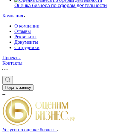
Оценка бизнеса по сферам деятельности
Компания
О компании
Отзывы
Реквизиты
Документы
Сотрудники
Выберите ваш г
Проекты
Контакты
Подать заявку
Например:
Нарьян-Мар
Абакан
Абдулино
Абинск
Азов
Аксай
Услуги по оценке бизнеса