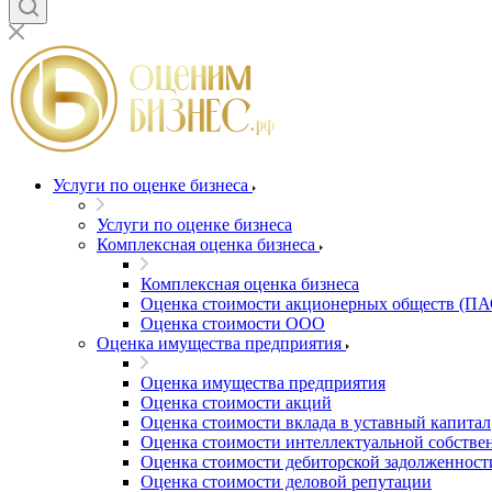
Благовещенск
Благодарный
Богородицк
Боготол
Большой Камень
Бор
Борзя
Борисоглебск
Услуги по оценке бизнеса
Боровичи
Услуги по оценке бизнеса
Братск
Комплексная оценка бизнеса
Бронницы
Комплексная оценка бизнеса
Брянск
Оценка стоимости акционерных обществ (ПА
Бугульма
Оценка стоимости ООО
Бугуруслан
Оценка имущества предприятия
Бузулук
Оценка имущества предприятия
Буй
Оценка стоимости акций
Буйнакск
Оценка стоимости вклада в уставный капитал
Бутурлиновка
Оценка стоимости интеллектуальной собстве
Оценка стоимости дебиторской задолженност
Валдай
Оценка стоимости деловой репутации
Валуйки