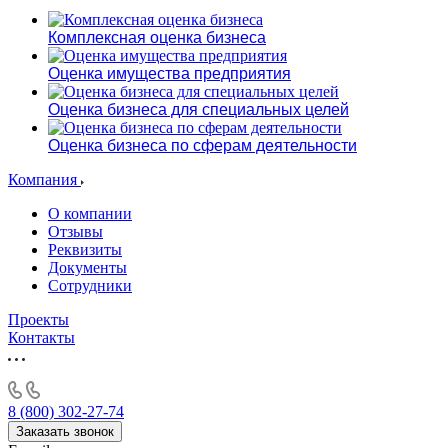
Алушта
Альметьевск
Комплексная оценка бизнеса
Анапа
Оценка имущества предприятия
Ангарск
Анжеро-Судженск
Оценка бизнеса для специальных целей
Апатиты
Апрелевка
Оценка бизнеса по сферам деятельности
Арамиль
Компания
Арзамас
Архангельск
О компании
Отзывы
Асбест
Реквизиты
Асино
Документы
Астрахань
Сотрудники
Ахтубинск
Проекты
Ачинск
Контакты
Аша
Баймак
Балабаново
8 (800) 302-27-74
Балаково
Заказать звонок
Балашиха