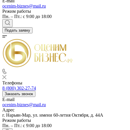
E-mail
Балашов
ocenim-biznes@mail.ru
Режим работы
Барабинск
Пн. – Пт.: с 9:00 до 18:00
Барнаул
Батайск
Подать заявку
Бахчисарай
Белая Калитва
Белгород
Белебей
Белово
Белогорск
Белорецк
Белореченск
Телефоны
Белоярский
8 (800) 302-27-74
Бердск
Заказать звонок
Березники
E-mail
ocenim-biznes@mail.ru
Бийск
Адрес
Биробиджан
г. Нарьян-Мар, ул. имени 60-летия Октября, д. 44А
Бирск
Режим работы
Бирюч
Пн. – Пт.: с 9:00 до 18:00