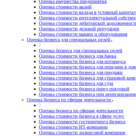
Оценка имущества предприятия
Благовещенск
Оценка стоимости акций
Благодарный
Оценка стоимости вклада в уставный капитал
Богородицк
Оценка стоимости интеллектуальной собстве
Боготол
Оценка стоимости дебиторской задолженност
Оценка стоимости деловой репутации
Большой Камень
Оценка стоимости машин и оборудования
Бор
Оценка бизнеса для специальных целей
Борзя
Оценка бизнеса для специальных целей
Борисоглебск
Оценка стоимости бизнеса для банка
Боровичи
Оценка стоимости бизнеса для нотариуса
Братск
Оценка стоимости бизнеса для передачи в до
Бронницы
Оценка стоимости бизнеса для продажи
Оценка стоимости бизнеса для страховой ком
Брянск
Оценка стоимости бизнеса для суда
Бугульма
Оценка стоимости бизнеса перед покупкой
Бугуруслан
Оценка стоимости бизнеса при реорганизаци
Оценка бизнеса по сферам деятельности
Бузулук
Буй
Оценка бизнеса по сферам деятельности
Буйнакск
Оценка стоимости бизнеса в сфере услуг
Бутурлиновка
Оценка стоимости гостиничного бизнеса
Оценка стоимости ИТ-компании
Валдай
Оценка стоимости лизинговой компании
Валуйки