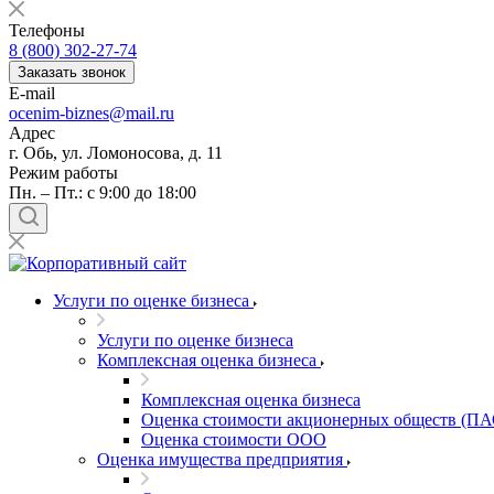
Балашов
Телефоны
Барабинск
8 (800) 302-27-74
Барнаул
Заказать звонок
E-mail
Батайск
ocenim-biznes@mail.ru
Бахчисарай
Адрес
Белая Калитва
г. Обь, ул. Ломоносова, д. 11
Белгород
Режим работы
Пн. – Пт.: с 9:00 до 18:00
Белебей
Белово
Белогорск
Белорецк
Белореченск
Услуги по оценке бизнеса
Белоярский
Услуги по оценке бизнеса
Бердск
Комплексная оценка бизнеса
Березники
Комплексная оценка бизнеса
Бийск
Оценка стоимости акционерных обществ (ПА
Биробиджан
Оценка стоимости ООО
Бирск
Оценка имущества предприятия
Бирюч