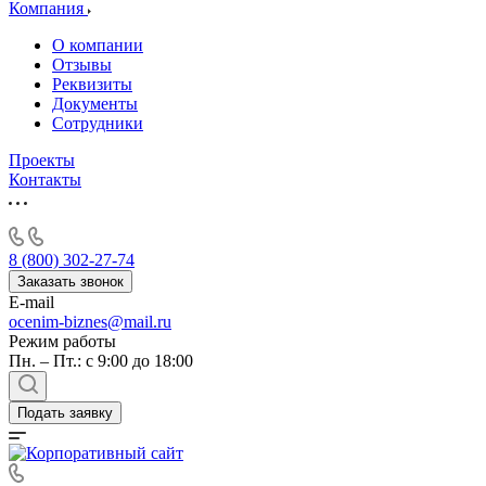
Алушта
Компания
Альметьевск
О компании
Анапа
Отзывы
Ангарск
Реквизиты
Документы
Анжеро-Судженск
Сотрудники
Апатиты
Апрелевка
Проекты
Контакты
Арамиль
Арзамас
Архангельск
Асбест
8 (800) 302-27-74
Асино
Заказать звонок
E-mail
Астрахань
ocenim-biznes@mail.ru
Ахтубинск
Режим работы
Ачинск
Пн. – Пт.: с 9:00 до 18:00
Аша
Баймак
Подать заявку
Балабаново
Балаково
Балашиха