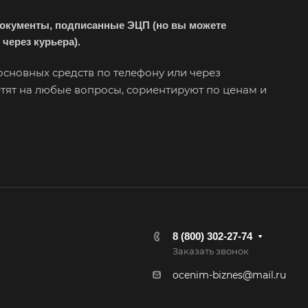
ышлов
документы, подписанные ЭЦП (но вы можете
ск
через курьера).
пийск
ляр
основных средств по телефону или через
тят на любые вопросы, сориентируют по ценам и
ешма
овск
ров
омна
аково
ейск
трома
8 (800) 302-27-74
сногорск
Заказать звонок
снотурьинск
ocenim-biznes@mail.ru
сный Сулин