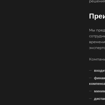
решения
Димитровград
Донецк
Пре
Егорьевск
Елец
Мы предл
Ессентуки
сотрудн
времени
эксперт
Заозерный
Заринск
Компани
Зея
входи
Ижевск
финан
Иркутск
компенс
Ишимбай
миним
Калуга
диста