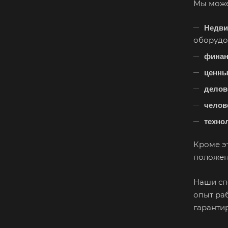
Мы може
Недви
оборудов
финан
ценны
делов
челов
техно
Кроме э
положен
Наши сп
опыт ра
гарантир