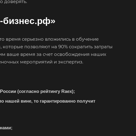
о доверять.
одедово
атория
-бизнес.рф»
буга
олино
это время серьезно вложились в обучение
овский
, которые позволяют на 90% сократить затраты
одоуковск
им ваше время за счет освобождения наших
еночных мероприятий и экспертиз.
ечный
енодольск
нтеевка
оссии (согласно рейтингу Raex);
ит
по нашей вине, то гарантированно получит
им
ининград
енск-
нами;
льский