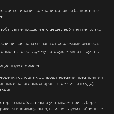
уйки
лок, объединения компании, а также банкротстве
ьск
т:
хняя Салда
димир
чтобы вы не продали его дешевле. Учтем не только
жский
если низкая цена связана с проблемами бизнеса.
хов
оимость, то есть сумму, которую можно выручить
кресенск
са
тиционную стоимость.
ереоценки основных фондов, передачи предприятия
зов
ных и налоговых споров (в том числе в суде),
зный
вании.
ово
овск
которые мы обязательно учитываем при выборе
триваем индивидуально, не используем шаблонные
ржинский