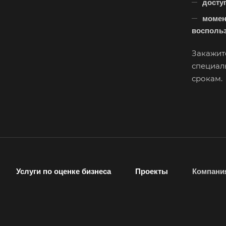
досту
Каменск-
Шахтинский
момен
воспольз
Карачев
Кашира
Закажит
специал
Кимры
срокам.
Киржач
Кисловодск
Когалым
Колпашево
Кореновск
Услуги по оценке бизнеса
Проекты
Компани
Котельники
Краснодар
Красноуфимск