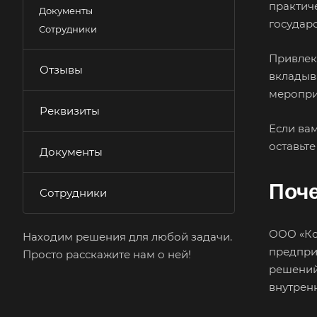
практич
Документы
государ
Сотрудники
Привлек
Отзывы
вкладыв
меропри
Реквизиты
Если ва
оставьте
Документы
Поч
Сотрудники
ООО «Ко
Находим решения для любой задачи.
предпри
Просто расскажите нам о ней!
решений
внутрен