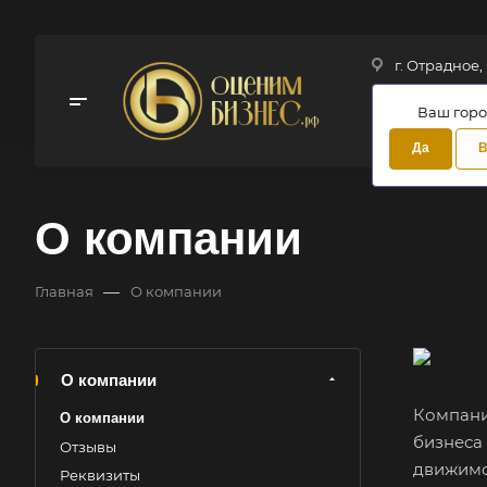
г. Отрадное,
Ваш горо
Да
В
О компании
—
Главная
О компании
О компании
Компан
О компании
бизнеса 
Отзывы
движимо
Реквизиты