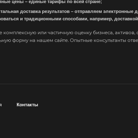
пные цены – единые тарифы по всей стране;
Камень-на-Оби
Камышин
Кам
тальная доставка результатов – отправляем электронные 
Канаш
Кандалакша
Кан
оваться и традиционными способами, например, доставкой 
Карпинск
Касли
Кас
Кемерово
Керчь
Киз
е комплексную или частичную оценку бизнеса, активов, 
ьную форму на нашем сайте. Опытные консультанты отве
Кингисепп
Кинель
Кин
Кириши
Киров
Кир
Клин
Клинцы
Ков
Кодинск
Козельск
Кол
Кольчугино
Комсомольск-на-
Кон
Амуре
Коп
Коркино
Корсаков
Кос
я
Контакты
Котлас
Красноармейск
Кра
Краснокаменск
Краснокамск
Кра
Красноярск
Красный Кут
Кра