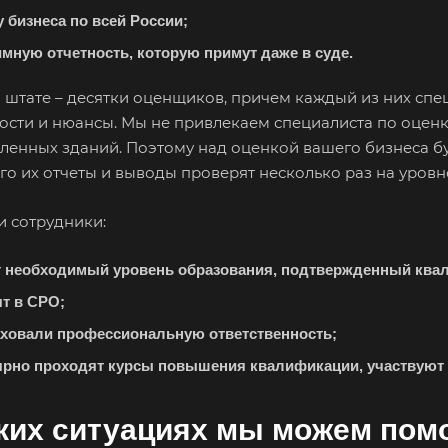
Алушта
Альметьевск
Ана
 бизнеса по всей России;
Анжеро-Судженск
Апатиты
Апр
имную отчетность, которую примут даже в суде.
Арзамас
Архангельск
Асб
штате – десятки оценщиков, причем каждый из них спец
Астрахань
Ахтубинск
Ачи
ости и нюансы. Мы не привлекаем специалиста по оценк
Баймак
Балабаново
Бал
енных зданий. Поэтому над оценкой вашего бизнеса буд
его их отчеты и выводы проверят несколько раз на уров
Балашов
Барабинск
Бар
Бахчисарай
Белая Калитва
Бел
и сотрудники:
Белово
Белогорск
Бел
 необходимый уровень образования, подтвержденный ква
Белоярский
Бердск
Бер
ят в СРО;
Биробиджан
Бирск
Бир
аховали профессиональную ответственность;
Благодарный
Богородицк
Бог
ярно проходят курсы повышения квалификации, участвуют 
нь
Бор
Борзя
Бор
Братск
Бронницы
Бря
ких ситуациях мы можем пом
Бугуруслан
Бузулук
Буй