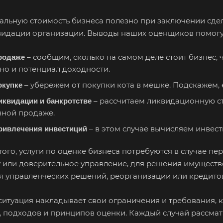
Бутурлиновка
Валдай
Вал
еальную стоимость бизнеса полезно при заключении сде
Великий Новгород
Великий Устюг
Вел
видации организации. Выводы наших оценщиков помогу
Верхний Уфалей
Верхняя Пышма
Вер
Владивосток
Владикавказ
Вла
– сообщим, сколько на самом деле стоит бизнес, 
родаже
но и потенциал доходности.
Волгодонск
Волжск
Вол
– убережем от покупки кота в мешке. Подскажем, 
окупке
Волоколамск
Волосово
Вол
– рассчитаем ликвидационную ст
иквидации и банкротстве
Воркута
Воронеж
Вос
чной продаже.
Всеволожск
Выборг
Вык
– в этом случае вычисляем инвес
ривлечения инвестиций
Вязьма
Вятские Поляны
Гай
того, услуги по оценке бизнеса потребуются в случае п
Геленджик
Георгиевск
Гла
 или доверительное управление, для решения имуществен
Городец
Горячий Ключ
Гро
я управленческих решений, реорганизации или кредито
Губкин
Губкинский
Гук
Гусев
Гусь-Хрустальный
Дед
ситуация накладывает свои ограничения и требования, 
, подходов и принципов оценки. Каждый случай рассма
Джанкой
Дзержинск
Дзе