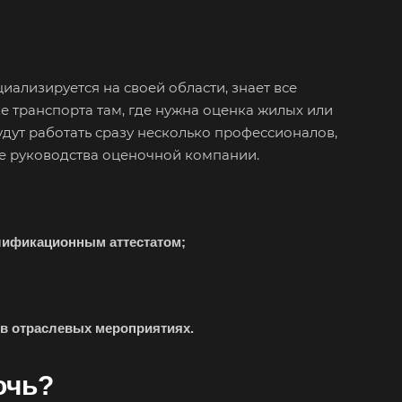
па
елевка
ест
иализируется на своей области, знает все
нск
е транспорта там, где нужна оценка жилых или
аково
ут работать сразу несколько профессионалов,
не руководства оценочной компании.
наул
город
орецк
лификационным аттестатом;
езники
юч
отол
в отраслевых мероприятиях.
исоглебск
нск
очь?