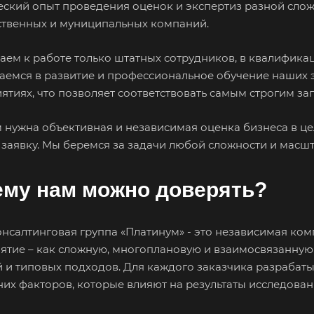
еский опыт проведения оценок и экспертиз разной слож
ственных и муниципальных компаний.
аем к работе только штатных сотрудников, в квалификац
аемся в развитие и профессиональное обучение наших э
ятиях, что позволяет соответствовать самым строгим за
м нужна объективная и независимая оценка бизнеса в це
 заявку. Мы беремся за задачи любой сложности и масшт
ему нам можно доверять?
нсалтинговая группа «Платинум» - это независимая ко
ятие – как сложную, многоплановую и взаимосвязанную 
 и типовых подходов. Для каждого заказчика разрабат
них факторов, которые влияют на результаты исследован