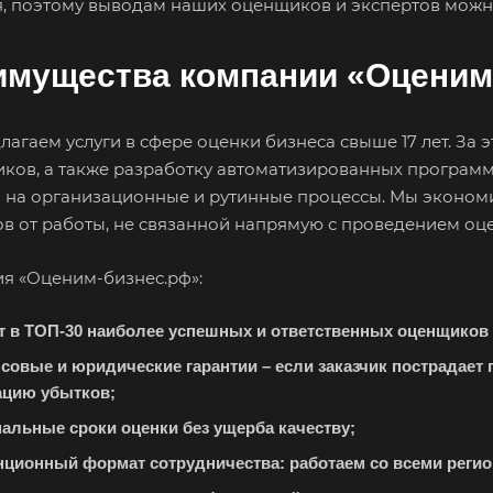
, поэтому выводам наших оценщиков и экспертов можн
Дмитров
Долгопрудный
Дом
Дубна
Дюртюли
Евп
имущества компании «Оценим
Ейск
Екатеринбург
Ела
Елизово
Енисейск
Ерм
агаем услуги в сфере оценки бизнеса свыше 17 лет. За 
Железногорск
Железногорск-
Жук
иков, а также разработку автоматизированных программ
Илимский
Зав
 на организационные и рутинные процессы. Мы эконом
ов от работы, не связанной напрямую с проведением оц
Заполярный
Зарайск
Зар
Звенигород
Зеленоград
Зел
я «Оценим-бизнес.рф»:
Златоуст
Иваново
Ива
т в ТОП-30 наиболее успешных и ответственных оценщиков Р
Изобильный
Ипатово
Ирб
совые и юридические гарантии – если заказчик пострадает 
Искитим
Истра
Иш
ацию убытков;
Йошкар-Ола
Казань
Кал
альные сроки оценки без ущерба качеству;
Камбарка
Каменка
Кам
нционный формат сотрудничества: работаем со всеми регио
Ура