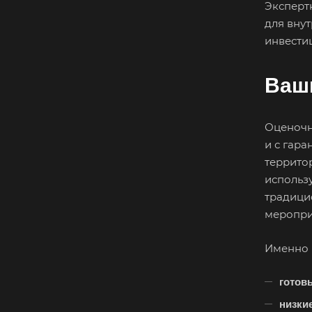
Эксперт
для вну
инвестиц
Ваши
Оценочн
и с гара
террито
Выберите
использ
традици
меропри
Именно 
Например:
От
готовы
Абакан
низки