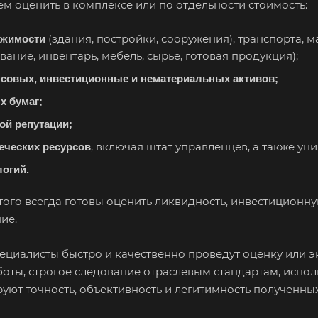
м оценить в комплексе или по отдельности стоимость:
(здания, постройки, сооружения), транспорта, м
жимости
ание, инвентарь, мебель, сырье, готовая продукция);
совых, инвестиционные и нематериальных активов;
х бумаг;
ой репутации;
, включая штат управленцев, а также ун
еческих ресурсов
логий.
того всегда готовы оценить ликвидность, инвестиционн
ие.
ециалисты быстро и качественно проведут оценку или э
боты, строгое следование отраслевым стандартам, исп
уют точность, объективность и легитимность полученных