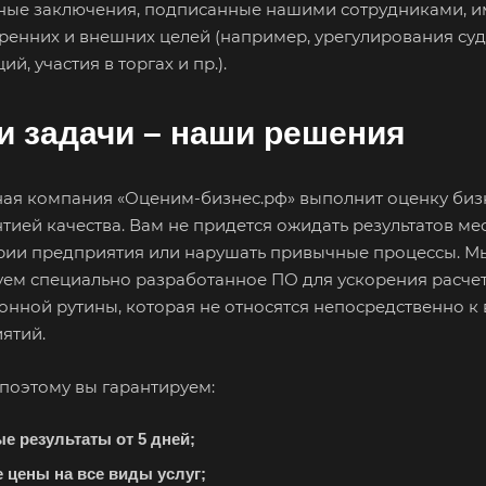
ные заключения, подписанные нашими сотрудниками, им
тренних и внешних целей (например, урегулирования су
ий, участия в торгах и пр.).
 задачи – наши решения
ая компания «Оценим-бизнес.рф» выполнит оценку бизн
нтией качества. Вам не придется ожидать результатов м
рии предприятия или нарушать привычные процессы. Мы
 ваш город
уем специально разработанное ПО для ускорения расче
онной рутины, которая не относятся непосредственно 
ятий.
поэтому вы гарантируем:
радное
е результаты от 5 дней;
Абдулино
Абинск
Азо
е цены на все виды услуг;