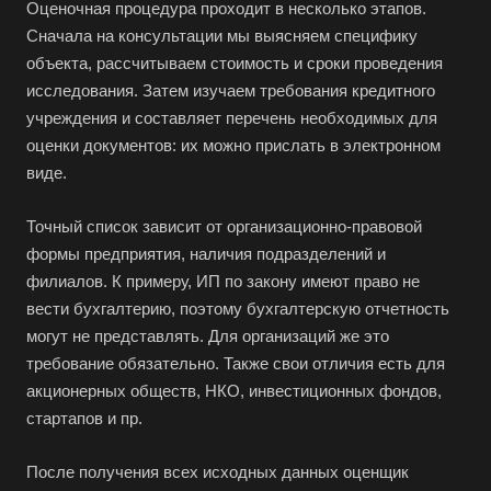
Оценочная процедура проходит в несколько этапов.
Анжеро-Судженск
Сначала на консультации мы выясняем специфику
Апатиты
объекта, рассчитываем стоимость и сроки проведения
Апрелевка
исследования. Затем изучаем требования кредитного
Арамиль
учреждения и составляет перечень необходимых для
оценки документов: их можно прислать в электронном
Арзамас
виде.
Архангельск
Асбест
Точный список зависит от организационно-правовой
формы предприятия, наличия подразделений и
Асино
филиалов. К примеру, ИП по закону имеют право не
Астрахань
вести бухгалтерию, поэтому бухгалтерскую отчетность
Ахтубинск
могут не представлять. Для организаций же это
Ачинск
требование обязательно. Также свои отличия есть для
акционерных обществ, НКО, инвестиционных фондов,
Аша
стартапов и пр.
Баймак
Балабаново
После получения всех исходных данных оценщик