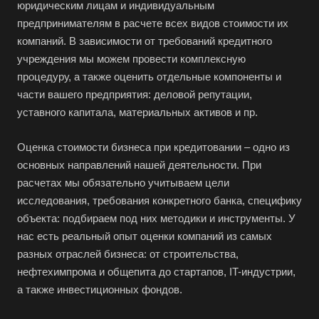
Выберите ваш город
юридическим лицам и индивидуальным
предпринимателям в расчете всех видов стоимости их
компаний. В зависимости от требований кредитного
учреждения мы можем провести комплексную
процедуру, а также оценить отдельные компоненты и
Например:
Первоуральск
части вашего предприятия: деловой репутации,
уставного капитала, материальных активов и пр.
Абакан
Абдулино
Оценка стоимости бизнеса при кредитовании – одно из
основных направлений нашей деятельности. При
Абинск
расчетах мы обязательно учитываем цели
Азов
исследования, требования конкретного банка, специфику
Аксай
объекта: подбираем под них методики и инструменты. У
Алушта
нас есть реальный опыт оценки компаний из самых
разных отраслей бизнеса: от строительства,
Альметьевск
нефтехимпрома и общепита до стартапов, IT-индустрии,
Анапа
а также инвестиционных фондов.
Ангарск