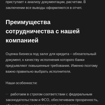
приступает к анализу документации, расчетам. В
Балаково
заключении все выводы оформляются в отчет.
Балашиха
Балашов
Преимущества
Барабинск
сотрудничества с нашей
Барнаул
компанией
Батайск
Бахчисарай
Оценка бизнеса под залог для кредита – обязательный
Белая Калитва
документ, к качеству исполнения которого банки
Белгород
предъявляют повышенные требования. Именно поэтому
Белебей
важно правильно выбрать исполнителя.
Белово
Наши особенности:
Белогорск
Белорецк
работаем в строгом соответствии с федеральным
Белореченск
законодательством и ФСО, обеспечиваем прозрачность,