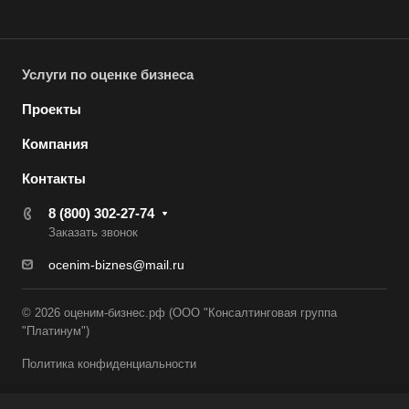
Волжский
Вологда
Волоколамск
Услуги по оценке бизнеса
Волосово
Проекты
Волхов
Компания
Вольск
Контакты
Воркута
Воронеж
8 (800) 302-27-74
Заказать звонок
Воскресенск
ocenim-biznes@mail.ru
Воткинск
Всеволожск
© 2026 оценим-бизнес.рф (ООО "Консалтинговая группа
Выборг
"Платинум")
Выкса
Политика конфиденциальности
Вязники