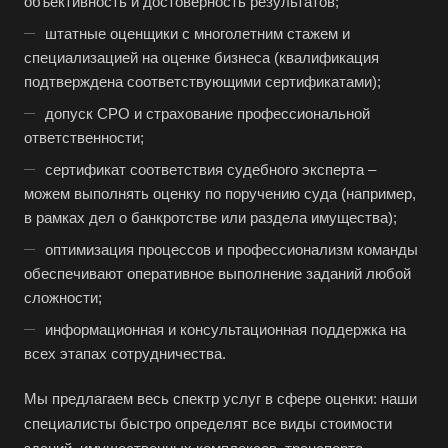
объективность и достоверность результатов;
Белоярский
штатные оценщики с многолетним стажем и
Бердск
специализацией на оценке бизнеса (квалификация
Березники
подтверждена соответствующими сертификатами);
Бийск
допуск СРО и страхование профессиональной
Биробиджан
ответственности;
Бирск
сертификат соответствия судебного эксперта –
можем выполнять оценку по поручению суда (например,
Бирюч
в рамках дел о банкротстве или раздела имущества);
Благовещенск
оптимизация процессов и профессионализм команды
Благодарный
обеспечивают оперативное выполнение заданий любой
Богородицк
сложности;
Боготол
информационная и консультационная поддержка на
всех этапах сотрудничества.
Большой Камень
Бор
Мы предлагаем весь спектр услуг в сфере оценки: наши
специалисты быстро определят все виды стоимости
Борзя