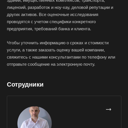
зданий, имущественных комплексов, транспорта,
Борисоглебск
лицензий, разработок и ноу-хау, деловой репутации и
Боровичи
других активов. Все оценочные исследования
Братск
проводятся с учетом специфики конкретного
предприятия, требований банка и клиента.
Бронницы
Брянск
Чтобы уточнить информацию о сроках и стоимости
Бугульма
услуги, а также заказать оценку вашей компании,
свяжитесь с нашими консультантами по телефону или
Бугуруслан
отправьте сообщение на электронную почту.
Бузулук
Буй
Сотрудники
Буйнакск
Бутурлиновка
Валдай
Валуйки
Великие Луки