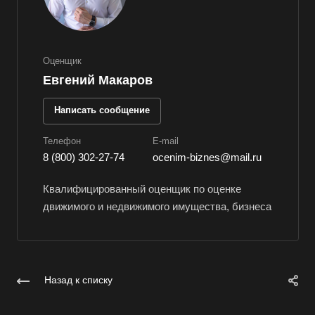
Великий Новгород
Великий Устюг
Вельск
Оценщик
Верещагино
Евгений Макаров
Верхний Уфалей
Написать сообщение
Верхняя Пышма
Верхняя Салда
Телефон
E-mail
8 (800) 302-27-74
ocenim-biznes@mail.ru
Видное
Владивосток
Квалифицированный оценщик по оценке
движимого и недвижимого имущества, бизнеса
Владикавказ
Владимир
Волгоград
Волгодонск
Назад к списку
Волжск