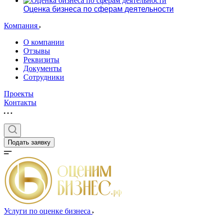
Оценка бизнеса по сферам деятельности
Компания
О компании
Отзывы
Реквизиты
Документы
Сотрудники
Выберите ваш г
Проекты
Контакты
Подать заявку
Например:
Первоуральск
Абакан
Абдулино
Абинск
Азов
Аксай
Услуги по оценке бизнеса