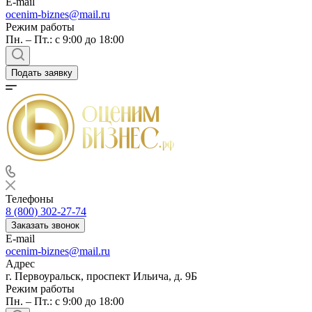
E-mail
Балашов
ocenim-biznes@mail.ru
Режим работы
Барабинск
Пн. – Пт.: с 9:00 до 18:00
Барнаул
Батайск
Подать заявку
Бахчисарай
Белая Калитва
Белгород
Белебей
Белово
Белогорск
Белорецк
Белореченск
Телефоны
Белоярский
8 (800) 302-27-74
Бердск
Заказать звонок
Березники
E-mail
ocenim-biznes@mail.ru
Бийск
Адрес
Биробиджан
г. Первоуральск, проспект Ильича, д. 9Б
Бирск
Режим работы
Бирюч
Пн. – Пт.: с 9:00 до 18:00