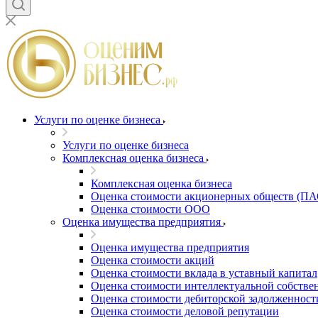
Благовещенск
Благодарный
Богородицк
Боготол
Большой Камень
Бор
Борзя
Борисоглебск
Услуги по оценке бизнеса
Боровичи
Услуги по оценке бизнеса
Братск
Комплексная оценка бизнеса
Бронницы
Комплексная оценка бизнеса
Брянск
Оценка стоимости акционерных обществ (ПА
Бугульма
Оценка стоимости ООО
Бугуруслан
Оценка имущества предприятия
Бузулук
Оценка имущества предприятия
Буй
Оценка стоимости акций
Буйнакск
Оценка стоимости вклада в уставный капитал
Бутурлиновка
Оценка стоимости интеллектуальной собстве
Оценка стоимости дебиторской задолженност
Валдай
Оценка стоимости деловой репутации
Валуйки