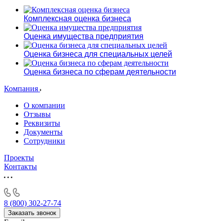
Алушта
Альметьевск
Комплексная оценка бизнеса
Анапа
Оценка имущества предприятия
Ангарск
Анжеро-Судженск
Оценка бизнеса для специальных целей
Апатиты
Апрелевка
Оценка бизнеса по сферам деятельности
Арамиль
Компания
Арзамас
Архангельск
О компании
Отзывы
Асбест
Реквизиты
Асино
Документы
Астрахань
Сотрудники
Ахтубинск
Проекты
Ачинск
Контакты
Аша
Баймак
Балабаново
8 (800) 302-27-74
Балаково
Заказать звонок
Балашиха