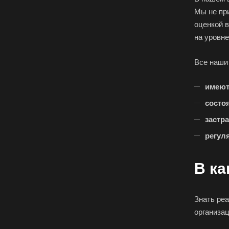
Арамиль
Мы не пр
оценкой в
Асино
на уровне
Аша
Балашиха
Все наши
Батайск
имеют
Белебей
состо
Белореченск
застр
Бийск
регул
Благовещенск
Большой Камень
В ка
Боровичи
Бугульма
Знать ре
Буйнакск
организа
Великие Луки