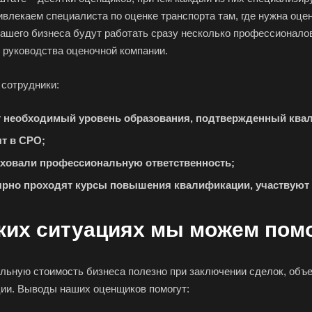
Арзамас
Архангельск
Асбе
ивлекаем специалиста по оценке транспорта там, где нужна оц
ашего бизнеса будут работать сразу несколько профессионалов
Астрахань
Ахтубинск
Ачин
 руководства оценочной компании.
Баймак
Балабаново
Бал
Балашов
Барабинск
Бар
 сотрудники:
Бахчисарай
Белая Калитва
Бел
 необходимый уровень образования, подтвержденный ква
Белово
Белогорск
Бел
ят в СРО;
Белоярский
Бердск
Бер
аховали профессиональную ответственность;
Биробиджан
Бирск
Бир
ярно проходят курсы повышения квалификации, участвуют 
Благодарный
Богородицк
Бого
Бор
Борзя
Бори
ких ситуациях мы можем пом
Братск
Бронницы
Бря
Бугуруслан
Бузулук
Буй
альную стоимость бизнеса полезно при заключении сделок, объе
Бутурлиновка
Валдай
Вал
ции. Выводы наших оценщиков помогут:
Великий Новгород
Великий Устюг
Вель