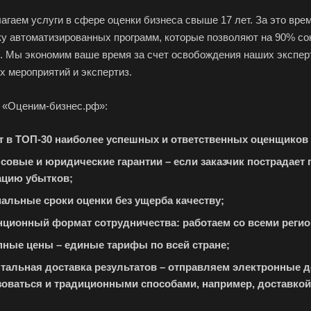
Ейск
Екатеринбург
Ела
гаем услуги в сфере оценки бизнеса свыше 17 лет. За это вре
Елизово
Енисейск
Ерм
ку автоматизированных программ, которые позволяют на 90% со
. Мы экономим ваше время за счет освобождения наших эксперт
Железногорск
Железногорск-
Жук
х мероприятий и экспертиз.
Илимский
Заво
Заполярный
Зарайск
Зар
 «Оценим-бизнес.рф»:
Звенигород
Зеленоград
Зел
т в ТОП-30 наиболее успешных и ответственных оценщиков Р
Златоуст
Иваново
Ива
совые и юридические гарантии – если заказчик пострадает 
Изобильный
Ипатово
Ирб
ацию убытков;
Искитим
Истра
Иши
альные сроки оценки без ущерба качеству;
Йошкар-Ола
Казань
Кал
нционный формат сотрудничества: работаем со всеми регио
Камбарка
Каменка
Кам
пные цены – единые тарифы по всей стране;
кий
Камень-на-Оби
Камышин
Кам
тальная доставка результатов – отправляем электронные 
Кандалакша
Канск
Кар
оваться и традиционными способами, например, доставкой 
Касли
Каспийск
Каш