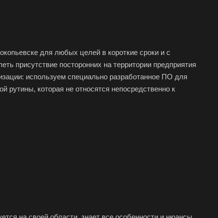
копьевске для любых целей в короткие сроки и с
петь присутствие посторонних на территории предприятия
изации: используем специально разработанное ПО для
й рутины, которая не относятся непосредственно к
па
елевка
ется на своей области, знает все особенности и нюансы.