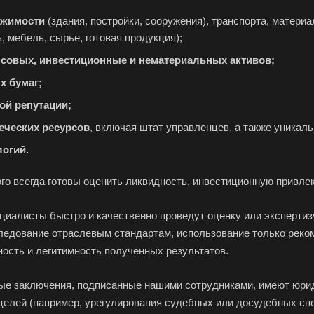
жимости
(здания, постройки, сооружения), транспорта, материа
, мебель, сырье, готовая продукция);
совых, инвестиционные и нематериальных активов;
х бумаг;
ой репутации;
еческих ресурсов
, включая штат управленцев, а также уникал
логий.
ого всегда готовы оценить ликвидность, инвестиционную привле
циалисты быстро и качественно проведут оценку или экспертиз
следование отраслевым стандартам, использование только реко
ность и легитимность полученных результатов.
ые заключения, подписанные нашими сотрудниками, имеют юрид
елей (например, урегулирования судебных или досудебных споро