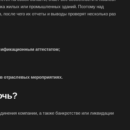
ст
енка жилых или промышленных зданий. Поэтому над
, после чего их отчеты и выводы проверят несколько раз
ск
аково
наул
город
лификационным аттестатом;
орецк
езники
юч
в отраслевых мероприятиях.
тол
соглебск
очь?
нск
динения компании, а также банкротстве или ликвидации
уйки
ск