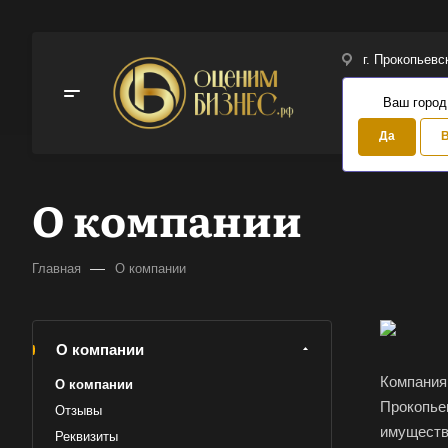
г. Прокопьевс
Ваш город
Да
В
О компании
—
Главная
О компании
О компании
Компани
О компании
Прокопьев
Отзывы
имущества
Реквизиты