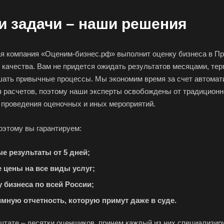
 задачи – наши решения
я компания «Оценим-бизнес.рф» выполнит оценку бизнеса в Про
 качества. Вам не придется ожидать результатов месяцами, тер
шать привычные процессы. Мы экономим время за счет автомат
 ваш город
 расчетов, поэтому наши эксперты освобождены от традиционно
 проведения оценочных и иных мероприятий.
оэтому вы гарантируем:
пьевск
е результаты от 5 дней;
е цены на все виды услуг;
 бизнеса по всей России;
Абдулино
Абинск
Азов
имную отчетность, которую примут даже в суде.
Алушта
Альметьевск
Ана
Анжеро-Судженск
Апатиты
Апр
тате – десятки оценщиков, причем каждый из них специализиру