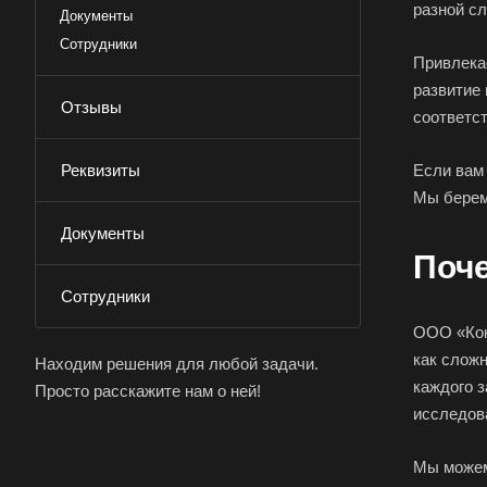
разной с
Документы
Сотрудники
Привлека
развитие
Отзывы
соответс
Реквизиты
Если вам 
Мы берем
Документы
Поч
Сотрудники
ООО «Кон
как слож
Находим решения для любой задачи.
каждого 
Просто расскажите нам о ней!
исследов
Мы можем