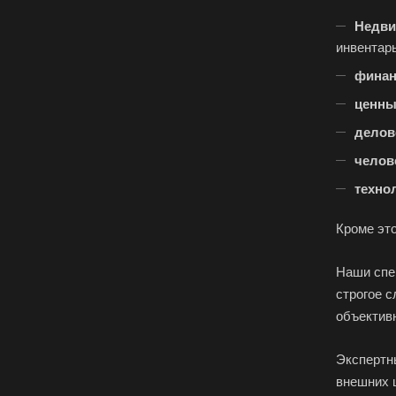
Недви
инвентарь
финан
ценны
делов
челов
техно
Кроме эт
Наши спе
строгое 
объектив
Экспертн
внешних ц