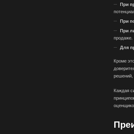
При п
Верещагино
потенциа
Видное
При п
Волгоград
При л
Вологда
продаже.
Вольск
Для п
Воткинск
Кроме это
Вязники
доверите
Гатчина
решений, 
Горно-Алтайск
Каждая с
Губаха
принципо
Гулькевичи
оценщико
Дербент
Димитровград
Пре
Донецк