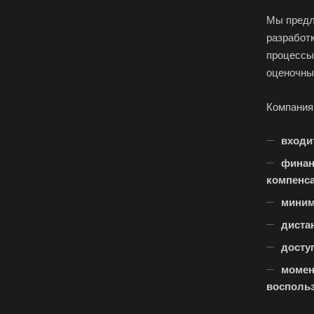
Егорьевск
Мы предла
Елец
разработ
процессы
Ессентуки
оценочны
Заозерный
Компания
Заринск
входи
Зея
финан
Ижевск
компенс
Иркутск
миним
Ишимбай
диста
Калуга
досту
Каменск-Шахтинс
момен
Канаш
воспольз
Карпинск