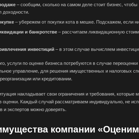
родаже
– сообщим, сколько на самом деле стоит бизнес, чтобы 
Верхний Уфалей
Верхняя Пышма
Вер
л доходности.
Владивосток
Владикавказ
Вла
окупке
– убережем от покупки кота в мешке. Подскажем, если н
Волгодонск
Волжск
Вол
иквидации и банкротстве
– рассчитаем ликвидационную стоимо
Волоколамск
Волосово
Вол
Воркута
Воронеж
Воск
ривлечения инвестиций
– в этом случае вычисляем инвестици
Всеволожск
Выборг
Вык
го, услуги по оценке бизнеса потребуются в случае переоценк
Вязьма
Вятские Поляны
Гай
льное управление, для решения имущественных и налоговых спор
Геленджик
Георгиевск
Глаз
реорганизации или кредитовании.
Городец
Горячий Ключ
Гро
итуация накладывает свои ограничения и требования, которые 
Губкин
Губкинский
Гуко
в оценки. Каждый случай рассматриваем индивидуально, не и
Гусев
Гусь-Хрустальный
Дед
в и экспертов можно доверять.
Джанкой
Дзержинск
Дзе
Дмитров
Долгопрудный
Дом
имущества компании «Оценим
Дубна
Дюртюли
Евп