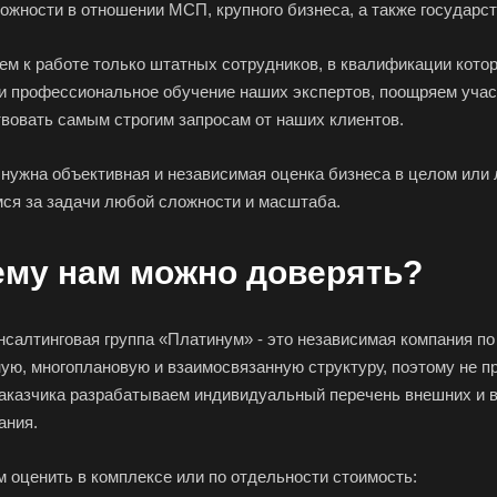
ложности в отношении МСП, крупного бизнеса, а также государ
ем к работе только штатных сотрудников, в квалификации кото
 и профессиональное обучение наших экспертов, поощряем учас
твовать самым строгим запросам от наших клиентов.
нужна объективная и независимая оценка бизнеса в целом или л
ся за задачи любой сложности и масштаба.
ему нам можно доверять?
салтинговая группа «Платинум» - это независимая компания по
ную, многоплановую и взаимосвязанную структуру, поэтому не 
заказчика разрабатываем индивидуальный перечень внешних и в
ания.
 оценить в комплексе или по отдельности стоимость: