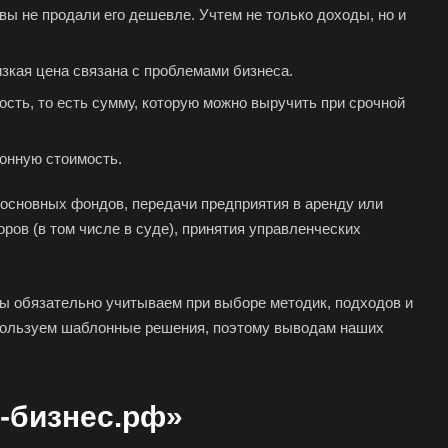
вы не продали его дешевле. Учтем не только доходы, но и
хняя Салда
димир
изкая цена связана с проблемами бизнеса.
жский
сть, то есть сумму, которую можно выручить при срочной
хов
ресенск
онную стоимость.
са
и основных фондов, передачи предприятия в аренду или
ов (в том числе в суде), принятия управленческих
ов
зный
мы обязательно учитываем при выборе методик, подходов и
во
спользуем шаблонные решения, поэтому выводам наших
овск
ржинский
одедово
-бизнес.рф»
атория