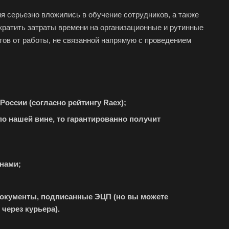
буга
мя серьезно вложились в обучение сотрудников, а также
олино
кратить затраты времени на организационные и рутинные
ов от работы, не связанной напрямую с проведением
овский
доуковск
ечный
енодольск
оссии (согласно рейтингу Raex);
нтеевка
по нашей вине, то гарантированно получит
ит
м
ининград
нами;
енск-Уральский
ышлов
документы, подписанные ЭЦП (но вы можете
ачев
через курьера).
ира