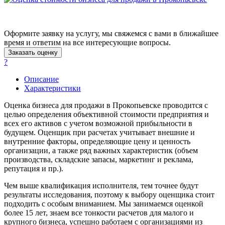
Аша
Баймак
Балабаново
Оформите заявку на услугу, мы свяжемся с вами в ближайшее
время и ответим на все интересующие вопросы.
Балаково
Заказать оценку
Балашиха
?
Балашов
Барабинск
Описание
Характеристики
Барнаул
Батайск
Оценка бизнеса для продажи в Прокопьевске проводится с
Бахчисарай
целью определения объективной стоимости предприятия и
всех его активов с учетом возможной прибыльности в
Белая Калитва
будущем. Оценщик при расчетах учитывает внешние и
Белгород
внутренние факторы, определяющие цену и ценность
Белебей
организации, а также ряд важных характеристик (объем
Белово
производства, складские запасы, маркетинг и реклама,
репутация и пр.).
Белогорск
Белорецк
Чем выше квалификация исполнителя, тем точнее будут
Белореченск
результаты исследования, поэтому к выбору оценщика стоит
подходить с особым вниманием. Мы занимаемся оценкой
Белоярский
более 15 лет, знаем все тонкости расчетов для малого и
Бердск
крупного бизнеса, успешно работаем с организациями из