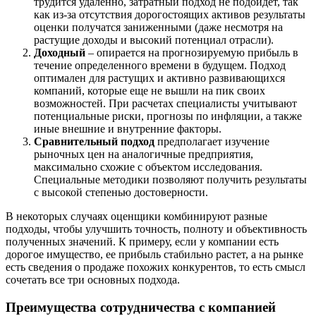
трудится удаленно, затратный подход не подойдет, так
Георгиевск
как из-за отсутствия дорогостоящих активов результаты
оценки получатся заниженными (даже несмотря на
Глазов
растущие доходы и высокий потенциал отрасли).
Горно-Алтайск
Доходный
– опирается на прогнозируемую прибыль в
Городец
течение определенного времени в будущем. Подход
Горячий Ключ
оптимален для растущих и активно развивающихся
компаний, которые еще не вышли на пик своих
Грозный
возможностей. При расчетах специалисты учитывают
Губаха
потенциальные риски, прогнозы по инфляции, а также
Губкин
иные внешние и внутренние факторы.
Сравнительный подход
предполагает изучение
Губкинский
рыночных цен на аналогичные предприятия,
Гуково
максимально схожие с объектом исследования.
Гулькевичи
Специальные методики позволяют получить результаты
Гусев
с высокой степенью достоверности.
Гусь-Хрустальный
В некоторых случаях оценщики комбинируют разные
Дедовск
подходы, чтобы улучшить точность, полноту и объективность
Дербент
полученных значений. К примеру, если у компании есть
дорогое имущество, ее прибыль стабильно растет, а на рынке
Джанкой
есть сведения о продаже похожих конкурентов, то есть смысл
Дзержинск
сочетать все три основных подхода.
Дзержинский
Димитровград
Преимущества сотрудничества с компанией