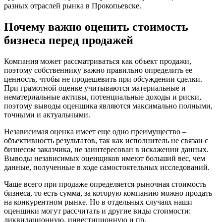
Березники
разных отраслей рынка в Прокопьевске.
Бийск
Почему важно оценить стоимость
Биробиджан
Бирск
бизнеса перед продажей
Бирюч
Благовещенск
Компания может рассматриваться как объект продажи,
поэтому собственнику важно правильно определить ее
Благодарный
ценность, чтобы не продешевить при обсуждении сделки.
Богородицк
При грамотной оценке учитываются материальные и
Боготол
нематериальные активы, потенциальные доходы и риски,
Большой Камень
поэтому выводы оценщика являются максимально полными,
точными и актуальными.
Бор
Борзя
Независимая оценка имеет еще одно преимущество –
Борисоглебск
объективность результатов, так как исполнитель не связан с
бизнесом заказчика, не заинтересован в искажении данных.
Боровичи
Выводы независимых оценщиков имеют больший вес, чем
Братск
данные, полученные в ходе самостоятельных исследований.
Бронницы
Чаще всего при продаже определяется рыночная стоимость
Брянск
бизнеса, то есть сумма, за которую компанию можно продать
Бугульма
на конкурентном рынке. Но в отдельных случаях наши
Бугуруслан
оценщики могут рассчитать и другие виды стоимости:
Бузулук
ликвидационную, инвестиционную и пр.