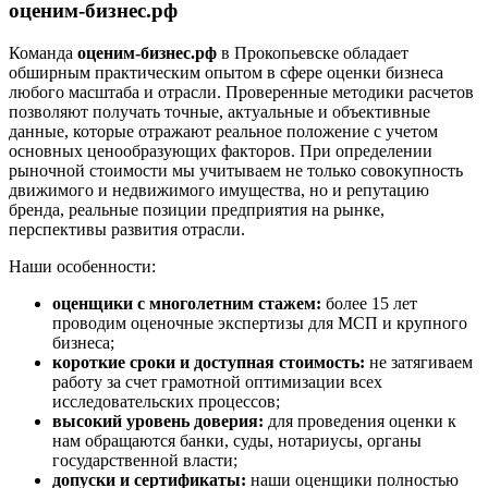
Дмитров
оценим-бизнес.рф
Долгопрудный
Команда
оценим-бизнес.рф
в Прокопьевске обладает
Домодедово
обширным практическим опытом в сфере оценки бизнеса
Донецк
любого масштаба и отрасли. Проверенные методики расчетов
Дубна
позволяют получать точные, актуальные и объективные
данные, которые отражают реальное положение с учетом
Дюртюли
основных ценообразующих факторов. При определении
Евпатория
рыночной стоимости мы учитываем не только совокупность
Егорьевск
движимого и недвижимого имущества, но и репутацию
Ейск
бренда, реальные позиции предприятия на рынке,
перспективы развития отрасли.
Екатеринбург
Елабуга
Наши особенности:
Елец
оценщики с многолетним стажем:
более 15 лет
Елизово
проводим оценочные экспертизы для МСП и крупного
Енисейск
бизнеса;
Ермолино
короткие сроки и доступная стоимость:
не затягиваем
работу за счет грамотной оптимизации всех
Ессентуки
исследовательских процессов;
Железногорск
высокий уровень доверия:
для проведения оценки к
Железногорск-Илимский
нам обращаются банки, суды, нотариусы, органы
Жуковский
государственной власти;
допуски и сертификаты:
наши оценщики полностью
Заводоуковск