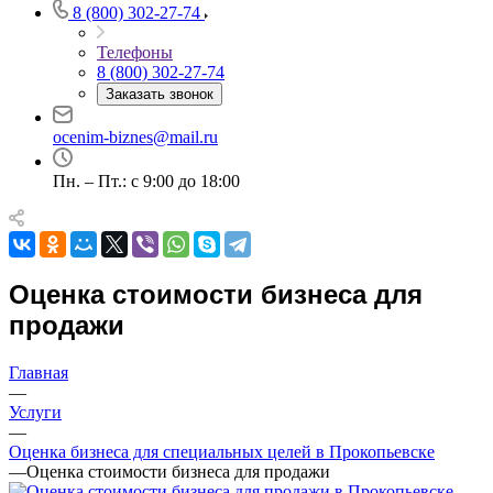
Абакан
8 (800) 302-27-74
Абдулино
Телефоны
Абинск
8 (800) 302-27-74
Азов
Заказать звонок
Аксай
Алушта
ocenim-biznes@mail.ru
Альметьевск
Анапа
Пн. – Пт.: с 9:00 до 18:00
Ангарск
Анжеро-Судженск
Апатиты
Апрелевка
Оценка стоимости бизнеса для
Арамиль
продажи
Арзамас
Архангельск
Главная
Асбест
—
Асино
Услуги
—
Астрахань
Оценка бизнеса для специальных целей в Прокопьевске
Ахтубинск
—
Оценка стоимости бизнеса для продажи
Ачинск