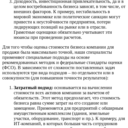
Доходность, инвестиционная привлекательность, да и в
Волжск
целом востребованность бизнеса зависят, в том числе, от
Волжский
внешних факторов. К примеру, нестабильность в
Вологда
мировой экономике или политические санкции могут
Волоколамск
привести к неустойчивости предприятия, потери
лидирующих позиций на рынке или в отрасли.
Волосово
Грамотные оценщики обязательно учитывают эти
Волхов
нюансы при проведении расчетов.
Вольск
Для того чтобы оценка стоимости бизнеса компании для
Воркута
продажи была максимально точной, наши специалисты
Воронеж
применяют специальные подходы на основе
Воскресенск
рекомендованных методик и федеральные стандарты оценки
Воткинск
(ФСО). В зависимости от сложности поставленных задач
используются три вида подходов – по отдельности или в
Всеволожск
совокупности (для повышения точности результатов):
Выборг
Выкса
Затратный подход:
основывается на вычислении
стоимости всех активов компании за вычетом её
Вязники
обязательств. Этот метод предполагает, что стоимость
Вязьма
бизнеса равна сумме затрат на его создание или
Вятские Поляны
замещение. Применяется для предприятий с обширным
Гай
имущественным комплексом (здания, земельные
участки, оборудование, транспорт и пр.). К примеру, для
Гатчина
ИТ-компаний, в которых большая часть сотрудников
Геленджик