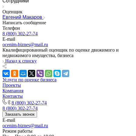
Сотрудники
Ишим
Ишимбай
Оценщик
Йошкар-Ола
Евгений Макаров
Написать сообщение
Казань
Телефон
Калининград
8 (800) 302-27-74
Калуга
E-mail
Камбарка
ocenim-biznes@mail.ru
Квалифицированный оценщик по оценке движимого и
Каменка
недвижимого имущества, бизнеса
Каменск-Уральский
Назад к списку
Каменск-Шахтинский
Камень-на-Оби
Камышин
Услуги по оценке бизнеса
Проекты
Камышлов
Компания
Канаш
Контакты
Кандалакша
8 (800) 302-27-74
Канск
8 (800) 302-27-74
Карачев
Заказать звонок
E-mail
Карпинск
ocenim-biznes@mail.ru
Касли
Режим работы
Каспийск