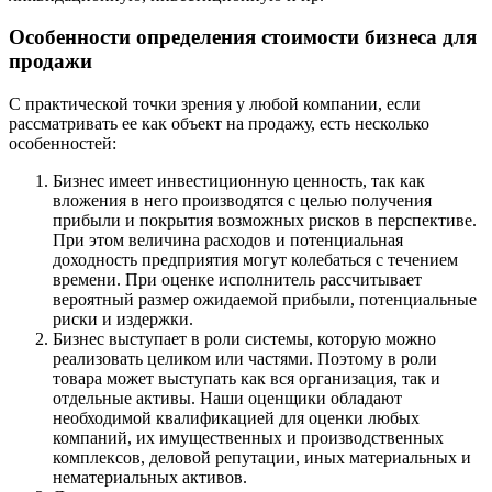
Буй
Особенности определения стоимости бизнеса для
Буйнакск
продажи
Бутурлиновка
Валдай
С практической точки зрения у любой компании, если
Валуйки
рассматривать ее как объект на продажу, есть несколько
особенностей:
Великие Луки
Великий Новгород
Бизнес имеет инвестиционную ценность, так как
Великий Устюг
вложения в него производятся с целью получения
Вельск
прибыли и покрытия возможных рисков в перспективе.
При этом величина расходов и потенциальная
Верещагино
доходность предприятия могут колебаться с течением
Верхний Уфалей
времени. При оценке исполнитель рассчитывает
Верхняя Пышма
вероятный размер ожидаемой прибыли, потенциальные
риски и издержки.
Верхняя Салда
Бизнес выступает в роли системы, которую можно
Видное
реализовать целиком или частями. Поэтому в роли
Владивосток
товара может выступать как вся организация, так и
Владикавказ
отдельные активы. Наши оценщики обладают
необходимой квалификацией для оценки любых
Владимир
компаний, их имущественных и производственных
Волгоград
комплексов, деловой репутации, иных материальных и
Волгодонск
нематериальных активов.