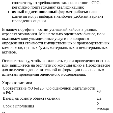
соответствуют требованиям закона, состоят в СРО,
Заозерный
регулярно подтверждают квалификацию;
Заполярный
очный и дистанционный формат работы:
наши
клиенты могут выбирать наиболее удобный вариант
Зарайск
проведения оценки.
Заречный
Заринск
В нашем портфеле – сотни успешный кейсов в разных
Звенигород
отраслях экономики. Мы не только оцениваем бизнес, но и
оказываем консультационные услуги по вопросам
Зеленоград
определения стоимости имущественных и производственных
Зеленодольск
комплексов, ценных бумаг, материальных и нематериальных
Зея
активов.
Златоуст
Оставьте заявку, чтобы согласовать сроки проведения оценки,
Иваново
или запишитесь на бесплатную консультацию в Прокопьевске
Ивантеевка
для получения дополнительной информации по основным
аспектам проведения оценочного исследования.
Ижевск
Изобильный
Характеристики
Ипатово
Соответствие ФЗ №125 "Об оценочной деятельности
Да
Ирбит
в РФ"
Иркутск
Выезд на осмотр объекта оценки
Да
Искитим
2
Срок выполнения
месяца
Истра