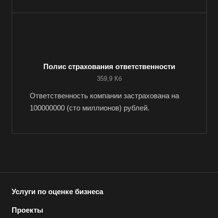
Например:
Ростов
Абакан
Абдулино
Полис страхования ответственности
359,9 Кб
Абинск
Азов
Ответственность компании застрахована на
100000000 (сто миллионов) рублей.
Аксай
Алушта
Альметьевск
Анапа
Ангарск
Анжеро-Судженск
Услуги по оценке бизнеса
Апатиты
Проекты