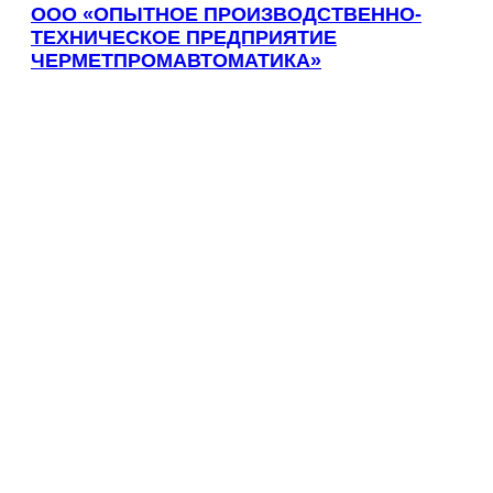
Губаха
ООО «ОПЫТНОЕ ПРОИЗВОДСТВЕННО-
Губкин
ТЕХНИЧЕСКОЕ ПРЕДПРИЯТИЕ
ЧЕРМЕТПРОМАВТОМАТИКА»
Губкинский
Гуково
Гулькевичи
Гусев
Гусь-Хрустальный
Дедовск
Дербент
Джанкой
Дзержинск
Дзержинский
Димитровград
Дмитров
Долгопрудный
Домодедово
Донецк
Дубна
Дюртюли
Евпатория