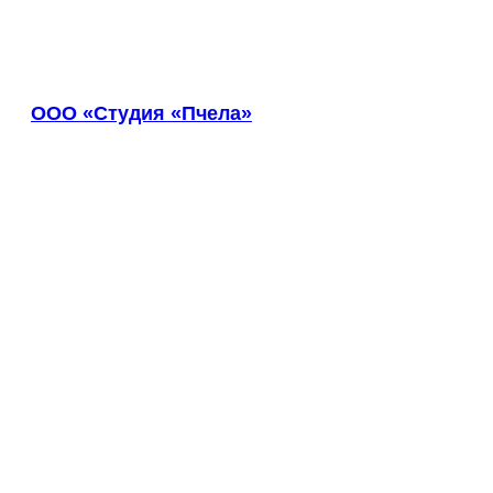
Богородицк
Боготол
Большой Камень
Бор
ООО «Студия «Пчела»
Борзя
Борисоглебск
Боровичи
Братск
Бронницы
Брянск
Бугульма
Бугуруслан
Бузулук
Буй
Буйнакск
Бутурлиновка
Валдай
Валуйки
Великие Луки