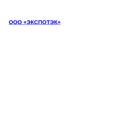
Воркута
Воронеж
Воскресенск
ООО «ЭКСПОТЭК»
Воткинск
Всеволожск
Выборг
Выкса
Вязники
Вязьма
Вятские Поляны
Гай
Гатчина
Геленджик
Георгиевск
Глазов
Горно-Алтайск
Городец
Горячий Ключ
Грозный