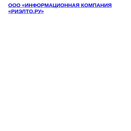
ООО «ИНФОРМАЦИОННАЯ КОМПАНИЯ
Егорьевск
«РИЭЛТО.РУ»
Ейск
Екатеринбург
Елабуга
Елец
Елизово
Енисейск
Ермолино
Ессентуки
Железногорск
Железногорск-Илимский
Жуковский
Заводоуковск
Заозерный
Заполярный
Зарайск
Заречный
Заринск
Звенигород