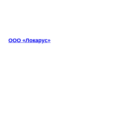
Анапа
Ангарск
Анжеро-Судженск
Апатиты
Апрелевка
Арамиль
ООО «Локарус»
Арзамас
Архангельск
Асбест
Асино
Астрахань
Ахтубинск
Ачинск
Аша
Баймак
Балабаново
Балаково
Балашиха
Балашов