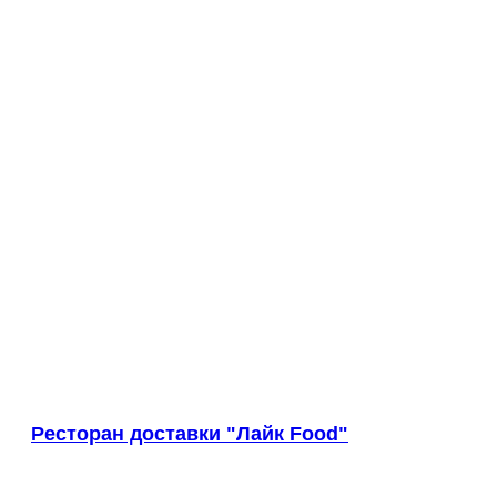
Кыштым
Лабинск
Лениногорск
Ленинск-Кузнецкий
Ленск
Лесной
Лесосибирск
Ливны
Липецк
Лиски
Лобня
Лодейное Поле
Лосино-Петровский
Луховицы
Лысково
Любань
Люберцы
Ресторан доставки "Лайк Food"
Людиново
Магадан
Магнитогорск