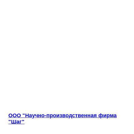
Коркино
Корсаков
Кострома
Котельники
Котлас
Красноармейск
Красногорск
Краснодар
Краснокаменск
Краснокамск
Краснотурьинск
Красноуфимск
Красноярск
Красный Кут
Красный Сулин
Кропоткин
ООО "Научно-производственная фирма
Крымск
"Шаг"
Кстово
Кызыл