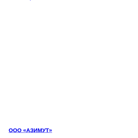
Кинель
Кинешма
Киржач
Кириши
Киров
Кировск
Кисловодск
Клин
Клинцы
Ковров
Когалым
Кодинск
Козельск
Коломна
Колпашево
Кольчугино
Комсомольск-на-Амуре
Конаково
ООО «АЗИМУТ»
Копейск
Кореновск