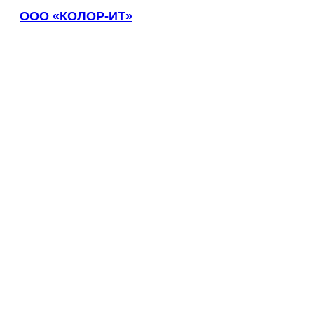
Зеленоград
ООО «КОЛОР-ИТ»
Зеленодольск
Зея
Златоуст
Иваново
Ивантеевка
Ижевск
Изобильный
Ипатово
Ирбит
Иркутск
Искитим
Истра
Ишим
Ишимбай
Йошкар-Ола
Казань
Калининград
Калуга
Камбарка