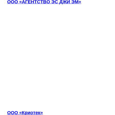
ООО «АГЕНТСТВО ЭС ДЖИ ЭМ»
Каменка
Каменск-Уральский
Каменск-Шахтинский
Камень-на-Оби
Камышин
Камышлов
Канаш
Кандалакша
Канск
Карачев
Карпинск
Касли
Каспийск
Кашира
Кемерово
Керчь
Кизляр
Кимры
Кингисепп
ООО «Криотек»