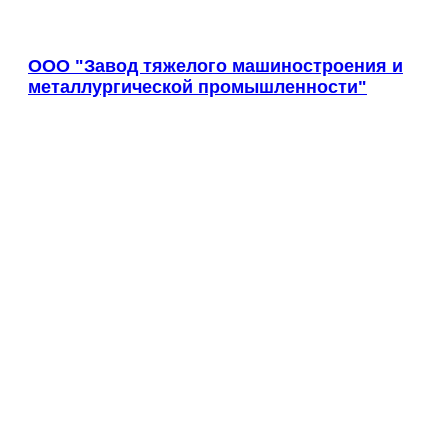
Великий Новгород
Великий Устюг
Вельск
ООО "Завод тяжелого машиностроения и
Верещагино
металлургической промышленности"
Верхний Уфалей
Верхняя Пышма
Верхняя Салда
Видное
Владивосток
Владикавказ
Владимир
Волгоград
Волгодонск
Волжск
Волжский
Вологда
Волоколамск
Волосово
Волхов
Вольск