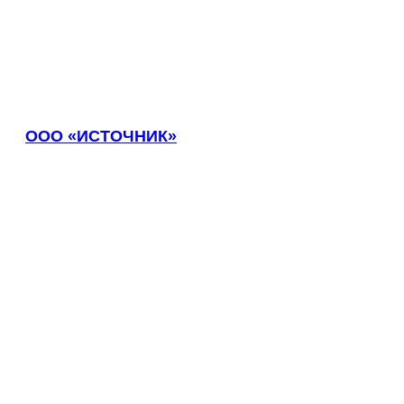
ООО «ИСТОЧНИК»
Выберите ваш город
Например:
Рыбинск
Абакан
Абдулино
Абинск
Азов
Аксай
Алушта
Альметьевск