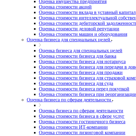
Оценка имущества предприятия
Благовещенск
Оценка стоимости акций
Благодарный
Оценка стоимости вклада в уставный капитал
Богородицк
Оценка стоимости интеллектуальной собстве
Боготол
Оценка стоимости дебиторской задолженност
Оценка стоимости деловой репутации
Большой Камень
Оценка стоимости машин и оборудования
Бор
Оценка бизнеса для специальных целей
Борзя
Оценка бизнеса для специальных целей
Борисоглебск
Оценка стоимости бизнеса для банка
Боровичи
Оценка стоимости бизнеса для нотариуса
Братск
Оценка стоимости бизнеса для передачи в до
Бронницы
Оценка стоимости бизнеса для продажи
Оценка стоимости бизнеса для страховой ком
Брянск
Оценка стоимости бизнеса для суда
Бугульма
Оценка стоимости бизнеса перед покупкой
Бугуруслан
Оценка стоимости бизнеса при реорганизаци
Оценка бизнеса по сферам деятельности
Бузулук
Буй
Оценка бизнеса по сферам деятельности
Буйнакск
Оценка стоимости бизнеса в сфере услуг
Бутурлиновка
Оценка стоимости гостиничного бизнеса
Оценка стоимости ИТ-компании
Валдай
Оценка стоимости лизинговой компании
Валуйки