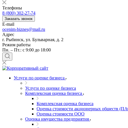
Балашов
Телефоны
Барабинск
8 (800) 302-27-74
Барнаул
Заказать звонок
E-mail
Батайск
ocenim-biznes@mail.ru
Бахчисарай
Адрес
Белая Калитва
г. Рыбинск, ул. Бульварная, д. 2
Белгород
Режим работы
Пн. – Пт.: с 9:00 до 18:00
Белебей
Белово
Белогорск
Белорецк
Белореченск
Услуги по оценке бизнеса
Белоярский
Услуги по оценке бизнеса
Бердск
Комплексная оценка бизнеса
Березники
Комплексная оценка бизнеса
Бийск
Оценка стоимости акционерных обществ (ПА
Биробиджан
Оценка стоимости ООО
Бирск
Оценка имущества предприятия
Бирюч