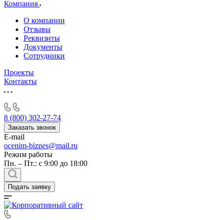
Алушта
Компания
Альметьевск
О компании
Анапа
Отзывы
Ангарск
Реквизиты
Документы
Анжеро-Судженск
Сотрудники
Апатиты
Апрелевка
Проекты
Контакты
Арамиль
Арзамас
Архангельск
Асбест
8 (800) 302-27-74
Асино
Заказать звонок
E-mail
Астрахань
ocenim-biznes@mail.ru
Ахтубинск
Режим работы
Ачинск
Пн. – Пт.: с 9:00 до 18:00
Аша
Баймак
Подать заявку
Балабаново
Балаково
Балашиха