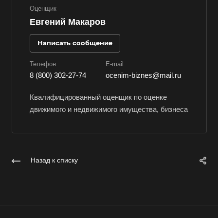
Владивосток
Оценщик
Владикавказ
Евгений Макаров
Владимир
Написать сообщение
Волгоград
Телефон
E-mail
Волгодонск
8 (800) 302-27-74
ocenim-biznes@mail.ru
Волжск
Волжский
Квалифицированный оценщик по оценке
движимого и недвижимого имущества, бизнеса
Вологда
Волоколамск
Волосово
Волхов
Назад к списку
Вольск
Воркута
Воронеж