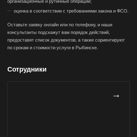
организационные и рутинные операции;
Буй
оценка в соответствии с требованиями закона и ФСО.
Буйнакск
Бутурлиновка
Оставьте заявку онлайн или по телефону, и наши
Валдай
консультанты подскажут вам порядок действий,
предоставят список документов, а также сориентируют
Валуйки
по срокам и стоимости услуги в Рыбинске.
Великие Луки
Великий Новгород
Сотрудники
Великий Устюг
Вельск
Верещагино
Верхний Уфалей
Верхняя Пышма
Верхняя Салда
Видное