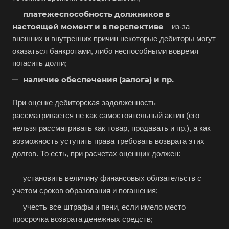
Азов
платежеспособность должников в
Аксай
настоящей момент и в перспективе
– из-за
Алушта
внешних и внутренних причин некоторые дебиторы могут
оказаться банкротами, либо неспособными вовремя
Альметьевск
погасить долги;
Анапа
наличие обеспечения (залога) и пр.
Ангарск
Анжеро-Судженск
При оценке дебиторская задолженность
рассматривается не как самостоятельный актив (его
Апатиты
нельзя рассматривать как товар, продавать и пр.), а как
Апрелевка
возможность уступить права требовать возврата этих
Арамиль
долгов. То есть, при расчетах оценщик должен:
Арзамас
установить величину финансовых обязательств с
Архангельск
учетом сроков образования и погашения;
Асбест
учесть все штрафы и пени, если имело место
Асино
просрочка возврата денежных средств;