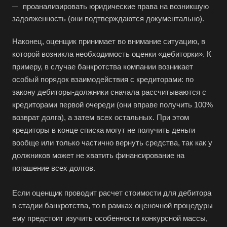
Астрахань
проанализировать юридические права на возникшую
задолженность (они подтверждаются документально).
Ахтубинск
Ачинск
Наконец, оценщик принимает во внимание ситуацию, в
Аша
которой возникла необходимость оценки «дебиторки». К
примеру, в случае банкротства компании возникает
Баймак
особый порядок взаимодействия с кредиторами: по
Балабаново
закону дебиторы-должники сначала рассчитываются с
Балаково
кредиторами первой очереди (они вправе получить 100%
Балашиха
возврат долга), а затем всех остальных. При этом
кредиторы в конце списка могут не получить деньги
Балашов
вообще или только частично вернуть средства, так как у
Барабинск
должников может не хватить финансирование на
Барнаул
погашение всех долгов.
Батайск
Если оценщик проводит расчет стоимости для дебитора
Бахчисарай
в стадии банкротства, то в рамках оценочной процедуры
Белая Калитва
ему предстоит изучить особенности конкурсной массы,