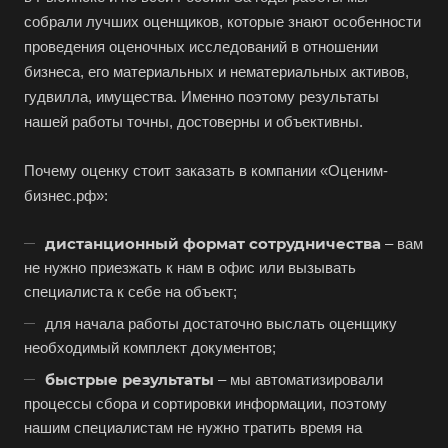
Благодарный
собрали лучших оценщиков, которые знают особенности
Богородицк
проведения оценочных исследований в отношении
Боготол
бизнеса, его материальных и нематериальных активов,
гудвилла, имущества. Именно поэтому результаты
Большой Камень
нашей работы точны, достоверны и объективны.
Бор
Борзя
Почему оценку стоит заказать в компании «Оценим-
бизнес.рф»:
Борисоглебск
Боровичи
дистанционный формат сотрудничества
– вам
Братск
не нужно приезжать к нам в офис или вызывать
специалиста к себе на объект;
Бронницы
для начала работы достаточно выслать оценщику
Брянск
необходимый комплект документов;
Бугульма
быстрые результаты
– мы автоматизировали
Бугуруслан
процессы сбора и сортировки информации, поэтому
Бузулук
нашим специалистам не нужно тратить время на