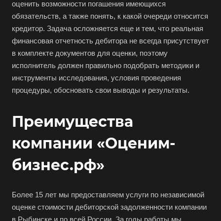
Белгород
оценить возможности погашения имеющихся
обязательств, а также понять, к какой очереди относится
Белебей
кредитор. Задача осложняется еще и тем, что реальная
Белово
финансовая отчетность дебитора не всегда присутствует
Белогорск
в комплекте документов для оценки, поэтому
исполнитель должен правильно подобрать методики и
Белорецк
инструменты исследования, условия проведения
Белореченск
процедуры, обосновать свои выводы и результаты.
Белоярский
Бердск
Преимущества
Березники
компании «Оценим-
Бийск
бизнес.рф»
Биробиджан
Бирск
Бирюч
Более 15 лет мы предоставляем услуги по независимой
оценке стоимости дебиторской задолженности компании
Благовещенск
в Рыбинске и по всей России. За годы работы мы